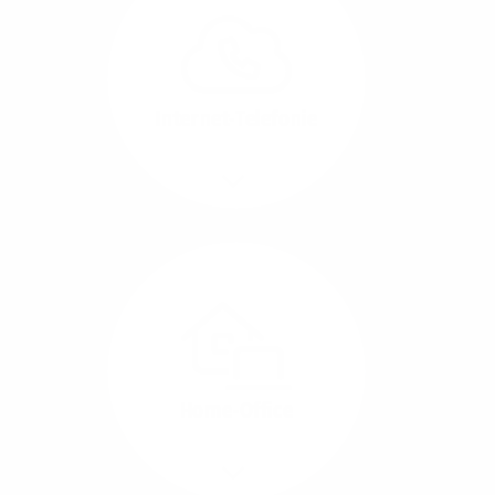
können Sie Ihre
Unternehmens-Standorte
leicht miteinander
verbinden.
Internet-Telefonie
Mehr/Weniger
Das Telefonieren ist
längst digital geworden
und in bester
Sprachqualität über
Glasfaser auch
kostensparend zu
Home-Office
realisieren.
Mehr/Weniger