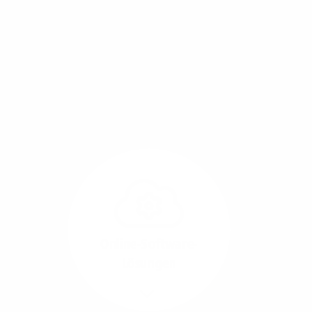
Mit einem Glasfaser-Direktanschluss an Ihr Gebäude
setzen Sie bereits heute auf Leitungstechnologie von
morgen: Hochgeschwindigkeit ohne Leistungsabfall,
um allen Herausforderungen an die sich
verändernde Arbeitswelt gerecht zu werden.
Online-Software-
Lösungen
Mehr/Weniger