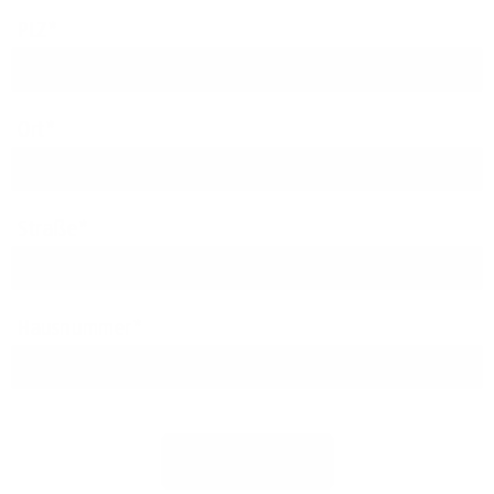
PLZ
Ort
Straße
Hausnummer
Jetzt prüfen