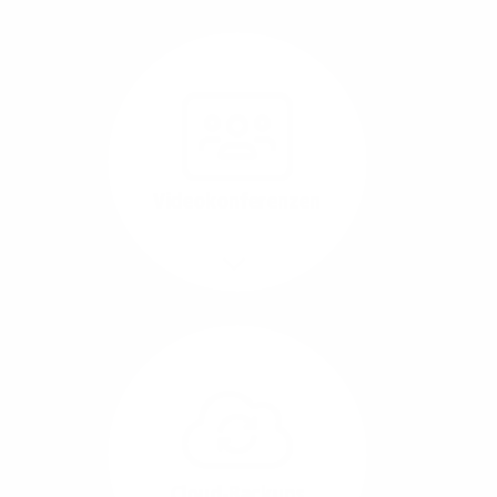
Nutzen Sie beste
Performance für
Software, die über das
Internet betrieben wird
(SaaS).
Videokonferenzen
Mehr/Weniger
Ob Webinare oder Team-
Call – Videotools sind
allgegenwärtig und
brauchen stabile
Geschwindigkeiten in
beide Übertragungs-
Cloud-Backups