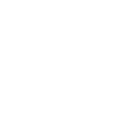
Richtungen.
Mehr/Weniger
Die Übertragung und
Synchronisation großer
Datenmengen wird
schnell und sicher
ausgeführt.
Standort-Vernetzung
Mehr/Weniger
Über hochperformante
Glasfaser-Leitungen