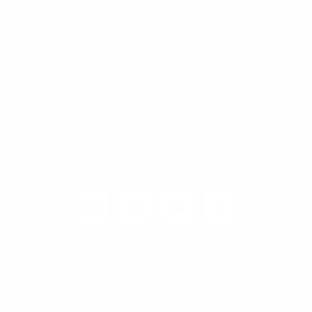
Carrier / Wholesale
Vertriebspartner
Privatkunden
Rechtliches
Unternehmen
Kunden-Login
© 2026 1&1 Versatel GmbH
News-Blog
Business Infoline
0800 8040200