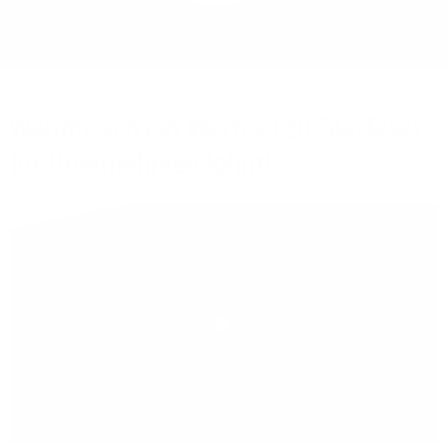
Bieten Sie Ihren
Mitarbeitenden den
Zugriff auf Ihre Server
auch im Home-Ofﬁce.
Warum sich ein Wechsel zu Glasfaser
für Unternehmen lohnt!
Play