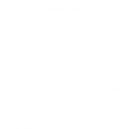
Eingaben zurücksetzen
Wir erweitern unser Glasfasernetz und
bauen aktuell in Ihrer Nähe aus!
Mit 100% Glasfaser sind Sie optimal auf zukünftige
Herausforderungen vorbereitet, denn die
Leistungsgrenze von Kupferkabeln ist bereits lange
erreicht!
Mit dem 1&1 Versatel Glasfasernetz realisieren wir
heute bereits Business-Anschlüsse mit 10.000 MBit/s,
das entspricht einem Datendurchsatz von 1,25 GB