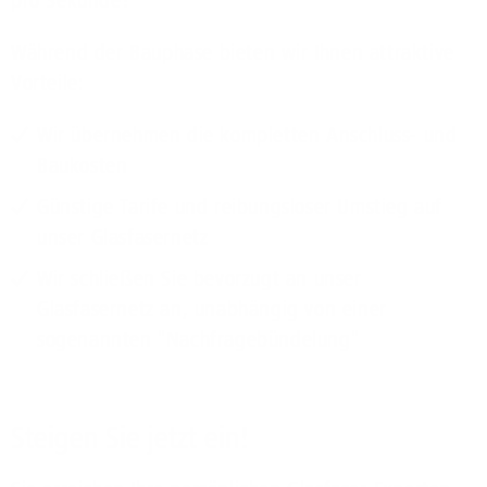
pro Sekunde!
Während der Bauphase bieten wir Ihnen attraktive
Vorteile:
Wir übernehmen die kompletten Anschluss- und
Baukosten
Günstige Tarife und reibungsloser Umstieg auf
unser Glasfasernetz
Wir schließen Sie bevorzugt an unser
Glasfasernetz an, unabhängig von einer
sogenannten "Nachfragebündelung"
Steigen Sie jetzt ein!