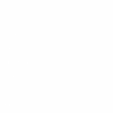
Footer
Produkte
Menu
Services
Hilfe & Kontakt
Unternehmen
Presse
Karriere