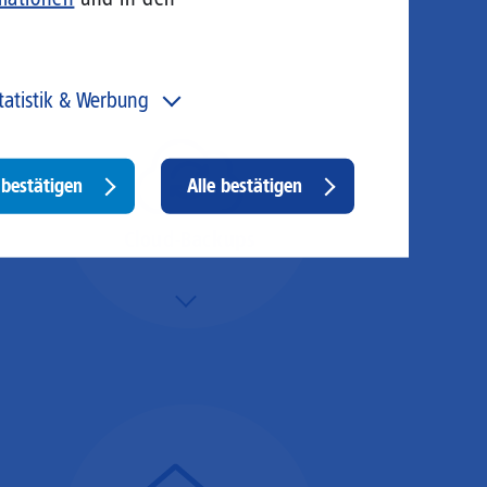
tatistik & Werbung
 unser Angebot und unsere Webseite weiter zu
rbessern, erfassen wir anonymisierte Daten für Statistiken
d Analysen. Mithilfe dieser Cookies können wir
Withdraw
bestätigen
Alle bestätigen
ispielsweise die Besucherzahlen und den Effekt
consent
stimmter Seiten unseres Web-Auftritts ermitteln und
sere Inhalte optimieren. Hier kommen z. B. Cookies von
Cloud-Backups
ogle und LinkedIN zum Einsatz.
Mehr/Weniger
Die Übertragung und
Synchronisation großer
Datenmengen wird
schnell und sicher
ausgeführt.