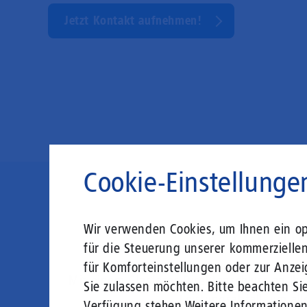
Jetzt Kontakt aufnehmen!
Cookie-Einstellunge
Die Zukunft
Wir verwenden Cookies, um Ihnen ein opt
für die Steuerung unserer kommerzielle
für Komforteinstellungen oder zur Anzei
Mit einem Glasfaser-Direktanschluss an Ih
Sie zulassen möchten. Bitte beachten Sie
Leistungsabfall, um al
Verfügung stehen.
Weitere Informatione