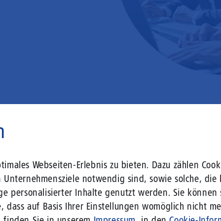
n
 liegt vor Ihrer Tür – wir lass
imales Webseiten-Erlebnis zu bieten. Dazu zählen Cooki
n Unternehmensziele notwendig sind, sowie solche, die 
ge personalisierter Inhalte genutzt werden. Sie können
r Gebäude setzen Sie bereits heute auf Leitungstechno
, dass auf Basis Ihrer Einstellungen womöglich nicht meh
len Herausforderungen an die sich verändernde Arbeits
n finden Sie in unserem
Impressum
, in den
Cookie-Infor