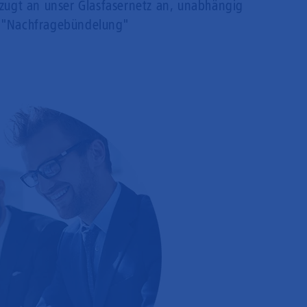
rzugt an unser Glasfasernetz an, unabhängig
 "Nachfragebündelung"