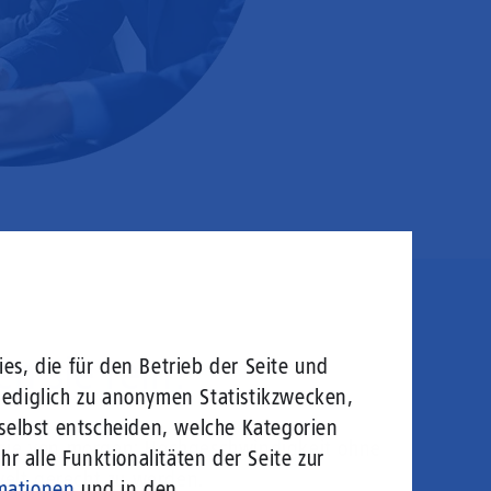
en sie rein!
es, die für den Betrieb der Seite und
lediglich zu anonymen Statistikzwecken,
 selbst entscheiden, welche Kategorien
logie von morgen: Hochgeschwindigkeit ohne
r alle Funktionalitäten der Seite zur
welt gerecht zu werden.
mationen
und in den