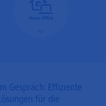
Home-Office
Mehr/Weniger
Bieten Sie Ihren
Mitarbeitenden den
Zugriff auf Ihre Server
auch im Home-Ofﬁce.
Im Gespräch: Effiziente
Lösungen für die