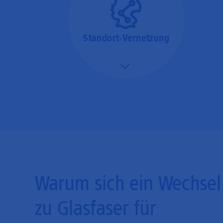
Standort-Vernetzung
Mehr/Weniger
Über hochperformante
Glasfaser-Leitungen
können Sie Ihre
Unternehmens-Standorte
leicht miteinander
verbinden.
Warum sich ein Wechsel
zu Glasfaser für