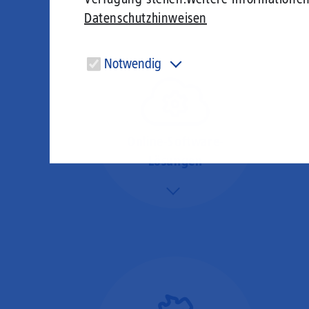
Datenschutzhinweisen
Notwendig
Diese Cookies sind für den Betrieb der Seite unbedingt
notwendig und ermöglichen beispielsweise
sicherheitsrelevante Funktionalitäten.
Online-Software-
Lösungen
Mehr/Weniger
Nutzen Sie beste
Performance für
Software, die über das
Internet betrieben wird
(SaaS).