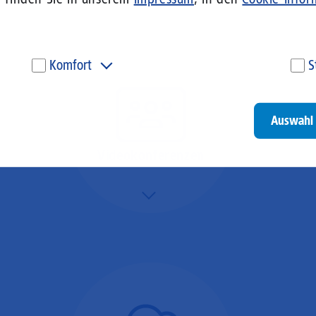
Komfort
S
Diese Cookies werden genutzt, um Ihnen personalisierte
Um
Inhalte, passend zu Ihren Interessen anzuzeigen. Somit
ve
können wir Ihnen Angebote präsentieren, die für Sie
un
Auswahl 
besonders relevant sind. Diese Cookies sind z. B. notwendig,
be
um unsere Videos, die wir von Youtube einbinden,
be
wiedergeben zu können.
un
Videokonferenzen
Go
Mehr/Weniger
Ob Webinare oder Team-
Call – Videotools sind
allgegenwärtig und
brauchen stabile
Geschwindigkeiten in