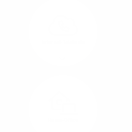
Glasfaser-Leitungen
können Sie Ihre
Unternehmens-Standorte
leicht miteinander
verbinden.
Internet-Telefonie
Mehr/Weniger
Das Telefonieren ist
längst digital geworden
und in bester
Sprachqualität über
Glasfaser auch
kostensparend zu
Home-Office
realisieren.