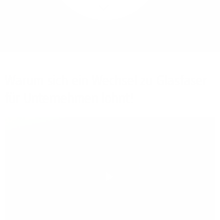
Mehr/Weniger
Bieten Sie Ihren
Mitarbeitenden den
Zugriff auf Ihre Server
auch im Home-Ofﬁce.
Warum sich ein Wechsel zu Glasfaser
für Unternehmen lohnt!
Play