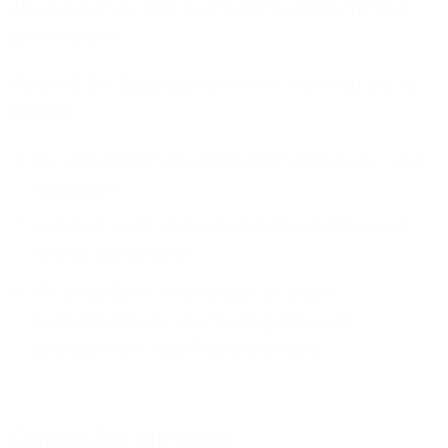
das entspricht einem Datendurchsatz von 1,25 GB
pro Sekunde!
Während der Bauphase bieten wir Ihnen attraktive
Vorteile:
Wir übernehmen die kompletten Anschluss- und
Baukosten
Günstige Tarife und reibungsloser Umstieg auf
unser Glasfasernetz
Wir schließen Sie bevorzugt an unser
Glasfasernetz an, unabhängig von einer
sogenannten "Nachfragebündelung"
Steigen Sie jetzt ein!