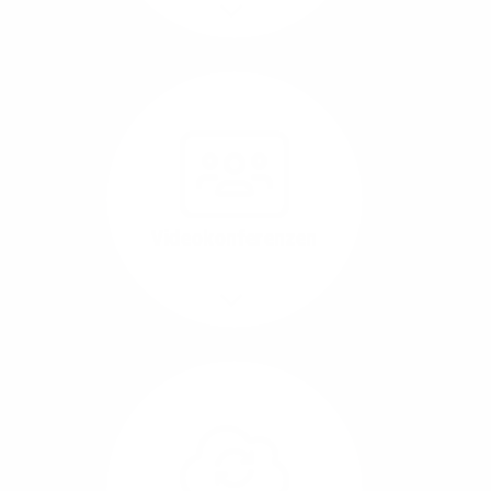
Mehr/Weniger
Nutzen Sie beste
Performance für
Software, die über das
Internet betrieben wird
(SaaS).
Videokonferenzen
Mehr/Weniger
Ob Webinare oder Team-
Call – Videotools sind
allgegenwärtig und
brauchen stabile
Geschwindigkeiten in