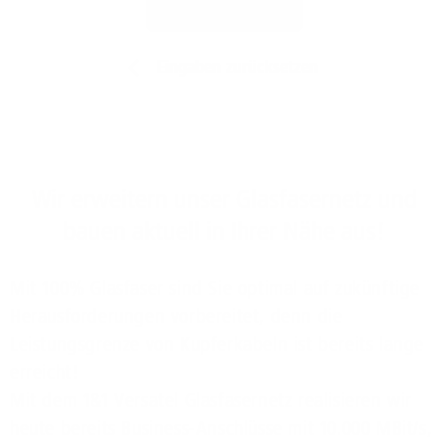
Jetzt prüfen
Eingaben zurücksetzen
Wir erweitern unser Glasfasernetz und
bauen aktuell in Ihrer Nähe aus!
Mit 100% Glasfaser sind Sie optimal auf zukünftige
Herausforderungen vorbereitet, denn die
Leistungsgrenze von Kupferkabeln ist bereits lange
erreicht!
Mit dem 1&1 Versatel Glasfasernetz realisieren wir
heute bereits Business-Anschlüsse mit 10.000 MBit/s,