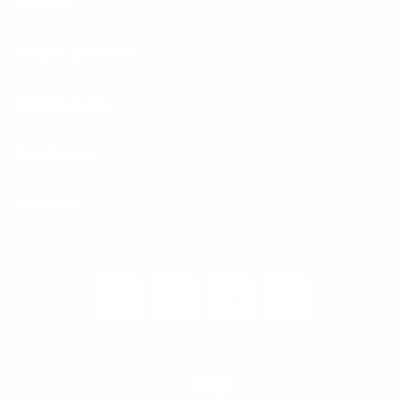
Karriere
Carrier / Wholesale
Vertriebspartner
Privatkunden
Rechtliches
Unternehmen
Kunden-Login
© 2026 1&1 Versatel GmbH
News-Blog