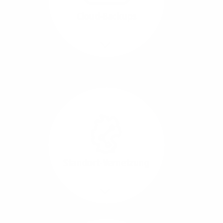
beide Übertragungs-
Cloud-Backups
Richtungen.
Mehr/Weniger
Die Übertragung und
Synchronisation großer
Datenmengen wird
schnell und sicher
ausgeführt.
Standort-Vernetzung
Mehr/Weniger
Über hochperformante