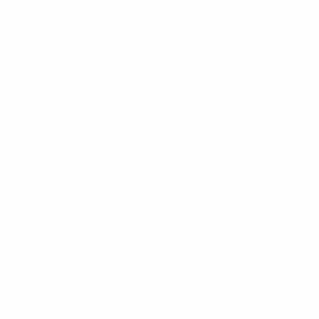
1&1 Glasfaser Connect
Footer
Produkte
Menu
Services
Hilfe & Kontakt
Unternehmen
Presse