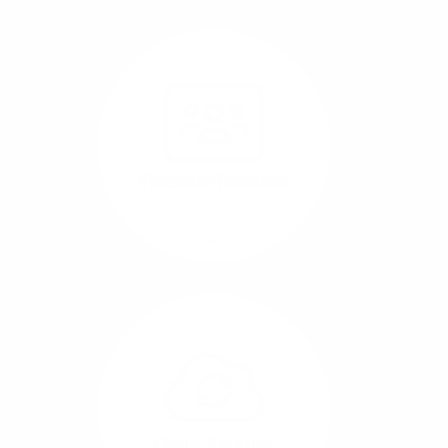
Nutzen Sie beste
Performance für
Software, die über das
Internet betrieben wird
(SaaS).
Videokonferenzen
Mehr/Weniger
Ob Webinare oder Team-
Call – Videotools sind
allgegenwärtig und
brauchen stabile
Geschwindigkeiten in
beide Übertragungs-
Cloud-Backups