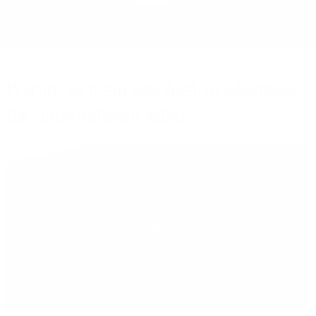
Bieten Sie Ihren
Mitarbeitenden den
Zugriff auf Ihre Server
auch im Home-Ofﬁce.
Warum sich ein Wechsel zu Glasfaser
für Unternehmen lohnt!
Play