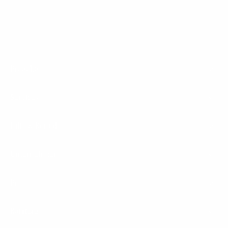
Footer
Produkte
Menu
Services
Hilfe & Kontakt
Unternehmen
Presse
Karriere