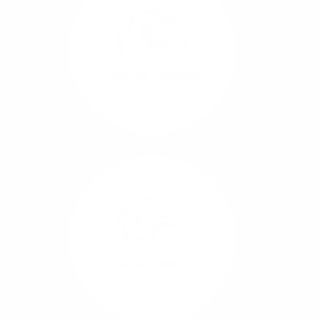
können Sie Ihre
Unternehmens-Standorte
leicht miteinander
verbinden.
Internet-Telefonie
Mehr/Weniger
Das Telefonieren ist
längst digital geworden
und in bester
Sprachqualität über
Glasfaser auch
kostensparend zu
Home-Office
realisieren.
Mehr/Weniger