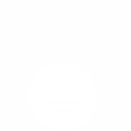
Mit einem Glasfaser-Direktanschluss an Ihr Gebäude
setzen Sie bereits heute auf Leitungstechnologie von
morgen: Hochgeschwindigkeit ohne Leistungsabfall,
um allen Herausforderungen an die sich
verändernde Arbeitswelt gerecht zu werden.
Online-Software-
Lösungen
Mehr/Weniger