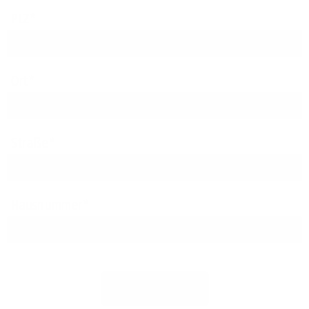
PLZ
Ort
Straße
Hausnummer
Jetzt prüfen