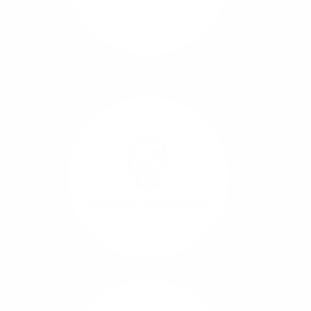
Richtungen.
Mehr/Weniger
Die Übertragung und
Synchronisation großer
Datenmengen wird
schnell und sicher
ausgeführt.
Standort-Vernetzung
Mehr/Weniger
Über hochperformante
Glasfaser-Leitungen