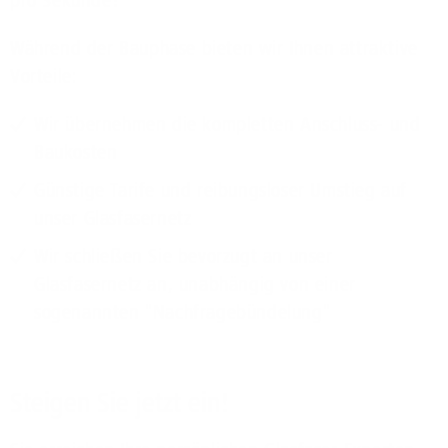
pro Sekunde!
Während der Bauphase bieten wir Ihnen attraktive
Vorteile:
Wir übernehmen die kompletten Anschluss- und
Baukosten
Günstige Tarife und reibungsloser Umstieg auf
unser Glasfasernetz
Wir schließen Sie bevorzugt an unser
Glasfasernetz an, unabhängig von einer
sogenannten "Nachfragebündelung"
Steigen Sie jetzt ein!