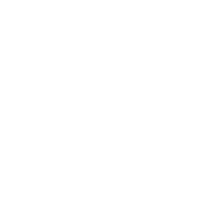
Carrier / Wholesale
Vertriebspartner
Privatkunden
Rechtliches
Unternehmen
Kunden-Login
© 2026 1&1 Versatel GmbH
News-Blog
Business Infoline
0800 8040200