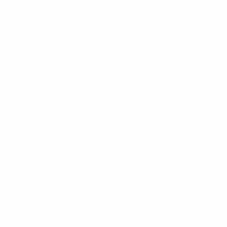
1&1 Glasfaser Connect
Footer
Produkte
Menu
Services
Hilfe & Kontakt
Unternehmen
Presse