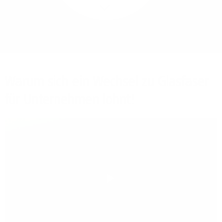
Mehr/Weniger
Bieten Sie Ihren
Mitarbeitenden den
Zugriff auf Ihre Server
auch im Home-Ofﬁce.
Warum sich ein Wechsel zu Glasfaser
für Unternehmen lohnt!
Play