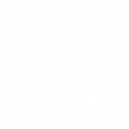
Karriere
Carrier / Wholesale
Vertriebspartner
Privatkunden
Rechtliches
Unternehmen
Kunden-Login
© 2026 1&1 Versatel GmbH
News-Blog