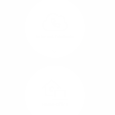
Glasfaser-Leitungen
können Sie Ihre
Unternehmens-Standorte
leicht miteinander
verbinden.
Internet-Telefonie
Mehr/Weniger
Das Telefonieren ist
längst digital geworden
und in bester
Sprachqualität über
Glasfaser auch
kostensparend zu
Home-Office
realisieren.