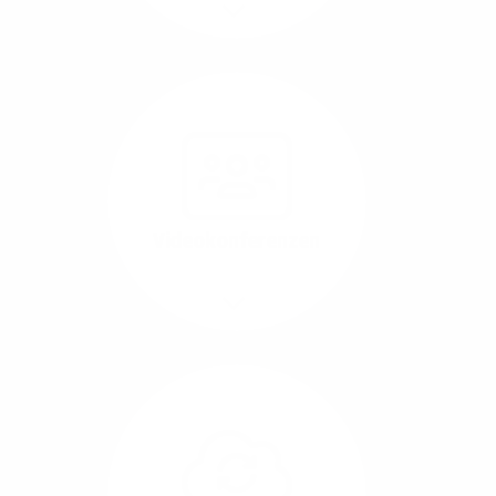
Mehr/Weniger
Nutzen Sie beste
Performance für
Software, die über das
Internet betrieben wird
(SaaS).
Videokonferenzen
Mehr/Weniger
Ob Webinare oder Team-
Call – Videotools sind
allgegenwärtig und
brauchen stabile
Geschwindigkeiten in