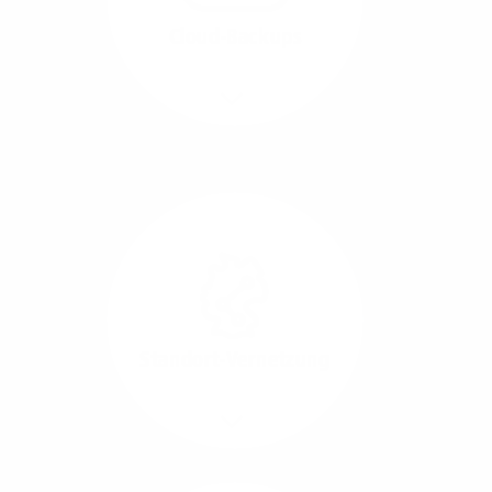
beide Übertragungs-
Cloud-Backups
Richtungen.
Mehr/Weniger
Die Übertragung und
Synchronisation großer
Datenmengen wird
schnell und sicher
ausgeführt.
Standort-Vernetzung
Mehr/Weniger
Über hochperformante