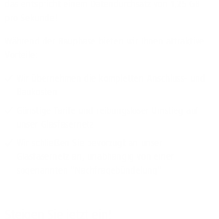
das entspricht einem Datendurchsatz von 1,25 GB
pro Sekunde!
Während der Bauphase bieten wir Ihnen attraktive
Vorteile:
Wir übernehmen die kompletten Anschluss- und
Baukosten
Günstige Tarife und reibungsloser Umstieg auf
unser Glasfasernetz
Wir schließen Sie bevorzugt an unser
Glasfasernetz an, unabhängig von einer
sogenannten "Nachfragebündelung"
Steigen Sie jetzt ein!