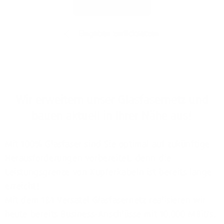
Jetzt prüfen
Eingaben zurücksetzen
Wir erweitern unser Glasfasernetz und
bauen aktuell in Ihrer Nähe aus!
Mit 100% Glasfaser sind Sie optimal auf zukünftige
Herausforderungen vorbereitet, denn die
Leistungsgrenze von Kupferkabeln ist bereits lange
erreicht!
Mit dem 1&1 Versatel Glasfasernetz realisieren wir
heute bereits Business-Anschlüsse mit 10.000 MBit/s,