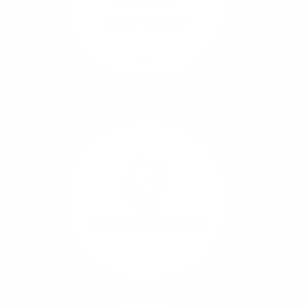
beide Übertragungs-
Cloud-Backups
Richtungen.
Mehr/Weniger
Die Übertragung und
Synchronisation großer
Datenmengen wird
schnell und sicher
ausgeführt.
Standort-Vernetzung
Mehr/Weniger
Über hochperformante