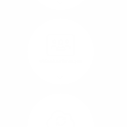
Mehr/Weniger
Nutzen Sie beste
Performance für
Software, die über das
Internet betrieben wird
(SaaS).
Videokonferenzen
Mehr/Weniger
Ob Webinare oder Team-
Call – Videotools sind
allgegenwärtig und
brauchen stabile
Geschwindigkeiten in