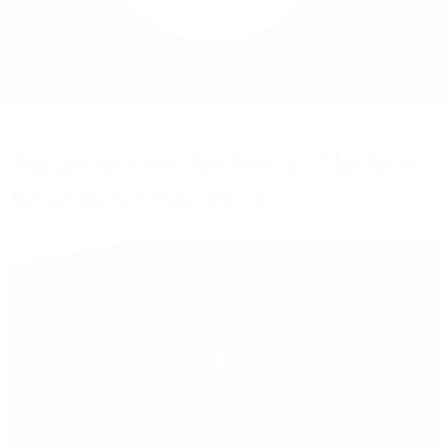
Mehr/Weniger
Bieten Sie Ihren
Mitarbeitenden den
Zugriff auf Ihre Server
auch im Home-Ofﬁce.
Warum sich ein Wechsel zu Glasfaser
für Unternehmen lohnt!
Play