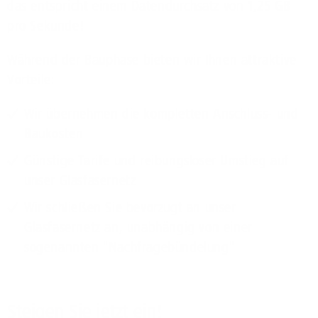
das entspricht einem Datendurchsatz von 1,25 GB
pro Sekunde!
Während der Bauphase bieten wir Ihnen attraktive
Vorteile:
Wir übernehmen die kompletten Anschluss- und
Baukosten
Günstige Tarife und reibungsloser Umstieg auf
unser Glasfasernetz
Wir schließen Sie bevorzugt an unser
Glasfasernetz an, unabhängig von einer
sogenannten "Nachfragebündelung"
Steigen Sie jetzt ein!