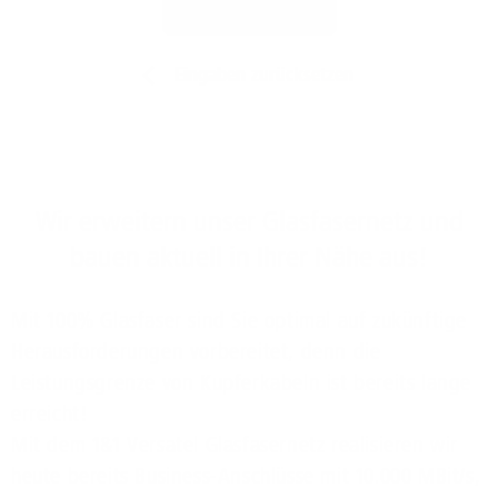
Jetzt prüfen
Eingaben zurücksetzen
Wir erweitern unser Glasfasernetz und
bauen aktuell in Ihrer Nähe aus!
Mit 100% Glasfaser sind Sie optimal auf zukünftige
Herausforderungen vorbereitet, denn die
Leistungsgrenze von Kupferkabeln ist bereits lange
erreicht!
Mit dem 1&1 Versatel Glasfasernetz realisieren wir
heute bereits Business-Anschlüsse mit 10.000 MBit/s,