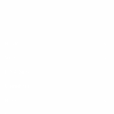
1&1 Glasfaser Connect
Footer
Produkte
Menu
Services
Hilfe & Kontakt
Unternehmen
Presse