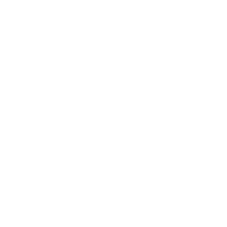
Karriere
Carrier / Wholesale
Vertriebspartner
Privatkunden
Rechtliches
Unternehmen
Kunden-Login
© 2026 1&1 Versatel GmbH
News-Blog