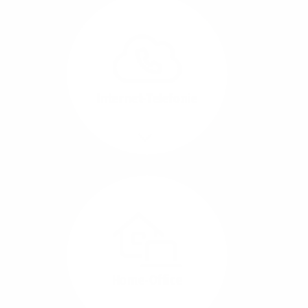
Glasfaser-Leitungen
können Sie Ihre
Unternehmens-Standorte
leicht miteinander
verbinden.
Internet-Telefonie
Mehr/Weniger
Das Telefonieren ist
längst digital geworden
und in bester
Sprachqualität über
Glasfaser auch
kostensparend zu
Home-Office
realisieren.