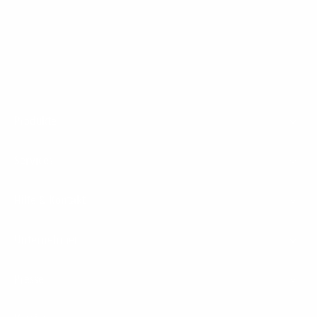
1&1 Glasfaser Connect
Footer
Produkte
Menu
Services
Hilfe & Kontakt
Unternehmen
Presse