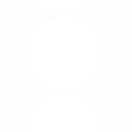
Mehr/Weniger
Nutzen Sie beste
Performance für
Software, die über das
Internet betrieben wird
(SaaS).
Videokonferenzen
Mehr/Weniger
Ob Webinare oder Team-
Call – Videotools sind
allgegenwärtig und
brauchen stabile
Geschwindigkeiten in