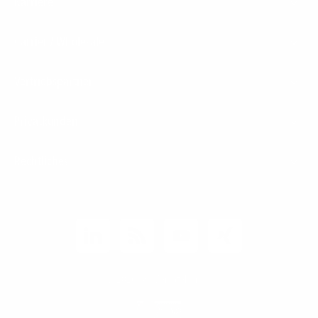
Karriere
Carrier / Wholesale
Vertriebspartner
Privatkunden
Rechtliches
Unternehmen
Kunden-Login
© 2026 1&1 Versatel GmbH
News-Blog