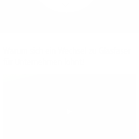
Mehr/Weniger
Bieten Sie Ihren
Mitarbeitenden den
Zugriff auf Ihre Server
auch im Home-Ofﬁce.
Warum sich ein Wechsel zu Glasfaser
für Unternehmen lohnt!
Play