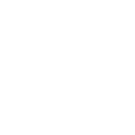
das entspricht einem Datendurchsatz von 1,25 GB
pro Sekunde!
Während der Bauphase bieten wir Ihnen attraktive
Vorteile:
Wir übernehmen die kompletten Anschluss- und
Baukosten
Günstige Tarife und reibungsloser Umstieg auf
unser Glasfasernetz
Wir schließen Sie bevorzugt an unser
Glasfasernetz an, unabhängig von einer
sogenannten "Nachfragebündelung"
Steigen Sie jetzt ein!