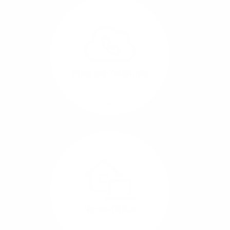
Glasfaser-Leitungen
können Sie Ihre
Unternehmens-Standorte
leicht miteinander
verbinden.
Internet-Telefonie
Mehr/Weniger
Das Telefonieren ist
längst digital geworden
und in bester
Sprachqualität über
Glasfaser auch
kostensparend zu
Home-Office
realisieren.