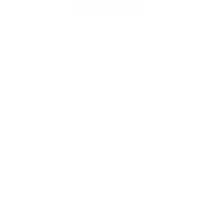
Jetzt prüfen
Eingaben zurücksetzen
Wir erweitern unser Glasfasernetz und
bauen aktuell in Ihrer Nähe aus!
Mit 100% Glasfaser sind Sie optimal auf zukünftige
Herausforderungen vorbereitet, denn die
Leistungsgrenze von Kupferkabeln ist bereits lange
erreicht!
Mit dem 1&1 Versatel Glasfasernetz realisieren wir
heute bereits Business-Anschlüsse mit 10.000 MBit/s,