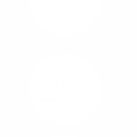
beide Übertragungs-
Cloud-Backups
Richtungen.
Mehr/Weniger
Die Übertragung und
Synchronisation großer
Datenmengen wird
schnell und sicher
ausgeführt.
Standort-Vernetzung
Mehr/Weniger
Über hochperformante