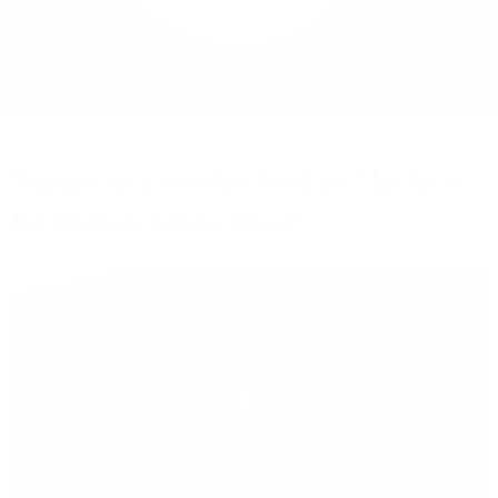
Mehr/Weniger
Bieten Sie Ihren
Mitarbeitenden den
Zugriff auf Ihre Server
auch im Home-Ofﬁce.
Warum sich ein Wechsel zu Glasfaser
für Unternehmen lohnt!
Play