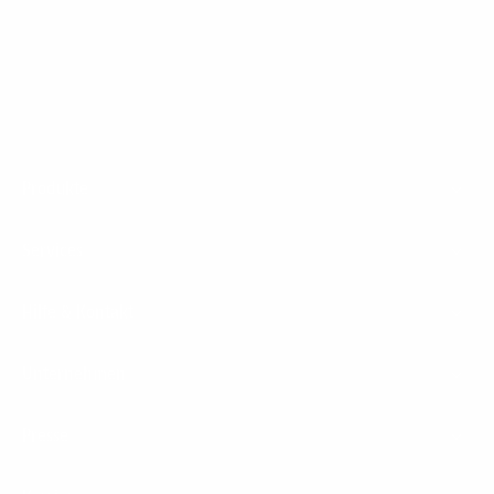
1&1 Glasfaser Connect
Footer
Produkte
Menu
Services
Hilfe & Kontakt
Unternehmen
Presse