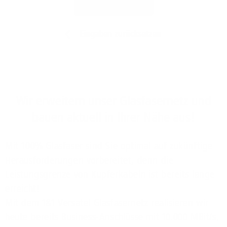
Jetzt prüfen
Eingaben zurücksetzen
Wir erweitern unser Glasfasernetz und
bauen aktuell in Ihrer Nähe aus!
Mit 100% Glasfaser sind Sie optimal auf zukünftige
Herausforderungen vorbereitet, denn die
Leistungsgrenze von Kupferkabeln ist bereits lange
erreicht!
Mit dem 1&1 Versatel Glasfasernetz realisieren wir
heute bereits Business-Anschlüsse mit 10.000 MBit/s,