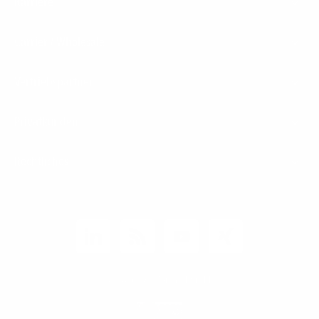
Karriere
Carrier / Wholesale
Vertriebspartner
Privatkunden
Rechtliches
Unternehmen
Kunden-Login
© 2026 1&1 Versatel GmbH
News-Blog