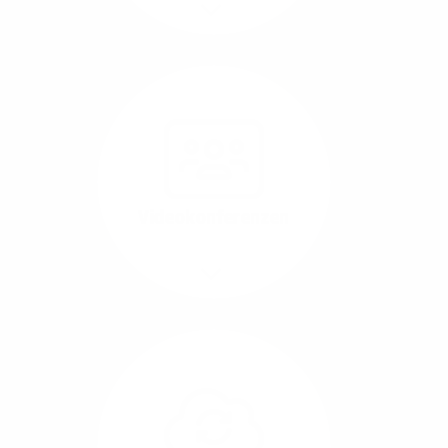
Mehr/Weniger
Nutzen Sie beste
Performance für
Software, die über das
Internet betrieben wird
(SaaS).
Videokonferenzen
Mehr/Weniger
Ob Webinare oder Team-
Call – Videotools sind
allgegenwärtig und
brauchen stabile
Geschwindigkeiten in