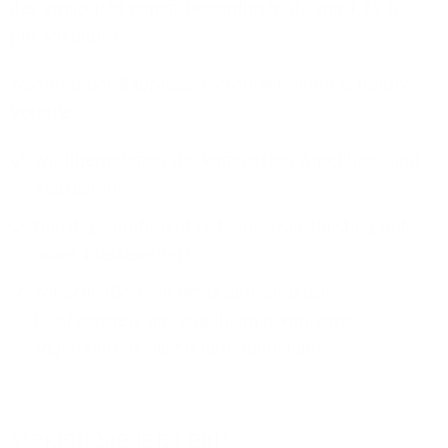
das entspricht einem Datendurchsatz von 1,25 GB
pro Sekunde!
Während der Bauphase bieten wir Ihnen attraktive
Vorteile:
Wir übernehmen die kompletten Anschluss- und
Baukosten
Günstige Tarife und reibungsloser Umstieg auf
unser Glasfasernetz
Wir schließen Sie bevorzugt an unser
Glasfasernetz an, unabhängig von einer
sogenannten "Nachfragebündelung"
Steigen Sie jetzt ein!