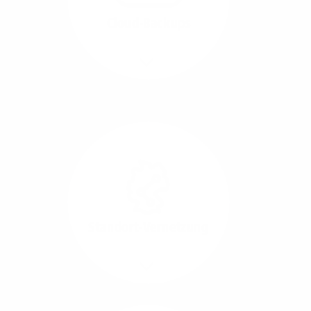
beide Übertragungs-
Cloud-Backups
Richtungen.
Mehr/Weniger
Die Übertragung und
Synchronisation großer
Datenmengen wird
schnell und sicher
ausgeführt.
Standort-Vernetzung
Mehr/Weniger
Über hochperformante