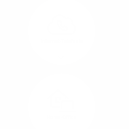
Glasfaser-Leitungen
können Sie Ihre
Unternehmens-Standorte
leicht miteinander
verbinden.
Internet-Telefonie
Mehr/Weniger
Das Telefonieren ist
längst digital geworden
und in bester
Sprachqualität über
Glasfaser auch
kostensparend zu
Home-Office
realisieren.