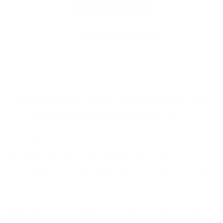
Jetzt prüfen
Eingaben zurücksetzen
Wir erweitern unser Glasfasernetz und
bauen aktuell in Ihrer Nähe aus!
Mit 100% Glasfaser sind Sie optimal auf zukünftige
Herausforderungen vorbereitet, denn die
Leistungsgrenze von Kupferkabeln ist bereits lange
erreicht!
Mit dem 1&1 Versatel Glasfasernetz realisieren wir
heute bereits Business-Anschlüsse mit 10.000 MBit/s,