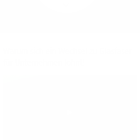
Mehr/Weniger
Bieten Sie Ihren
Mitarbeitenden den
Zugriff auf Ihre Server
auch im Home-Ofﬁce.
Warum sich ein Wechsel zu Glasfaser
für Unternehmen lohnt!
Play