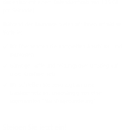
das entspricht einem Datendurchsatz von 1,25 GB
pro Sekunde!
Während der Bauphase bieten wir Ihnen attraktive
Vorteile:
Wir übernehmen die kompletten Anschluss- und
Baukosten
Günstige Tarife und reibungsloser Umstieg auf
unser Glasfasernetz
Wir schließen Sie bevorzugt an unser
Glasfasernetz an, unabhängig von einer
sogenannten "Nachfragebündelung"
Steigen Sie jetzt ein!