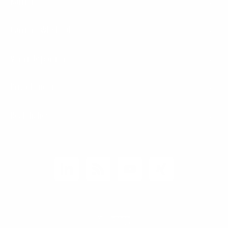
Karriere
Carrier / Wholesale
Vertriebspartner
Privatkunden
Rechtliches
Unternehmen
Kunden-Login
© 2026 1&1 Versatel GmbH
News-Blog