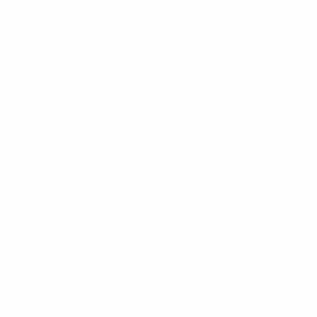
1&1 Glasfaser Connect
Footer
Produkte
Menu
Services
Hilfe & Kontakt
Unternehmen
Presse