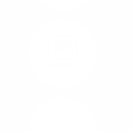
Mehr/Weniger
Nutzen Sie beste
Performance für
Software, die über das
Internet betrieben wird
(SaaS).
Videokonferenzen
Mehr/Weniger
Ob Webinare oder Team-
Call – Videotools sind
allgegenwärtig und
brauchen stabile
Geschwindigkeiten in