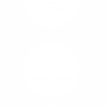
beide Übertragungs-
Cloud-Backups
Richtungen.
Mehr/Weniger
Die Übertragung und
Synchronisation großer
Datenmengen wird
schnell und sicher
ausgeführt.
Standort-Vernetzung
Mehr/Weniger
Über hochperformante