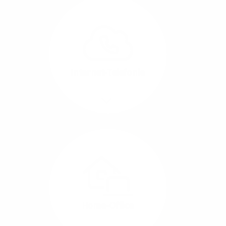
Glasfaser-Leitungen
können Sie Ihre
Unternehmens-Standorte
leicht miteinander
verbinden.
Internet-Telefonie
Mehr/Weniger
Das Telefonieren ist
längst digital geworden
und in bester
Sprachqualität über
Glasfaser auch
kostensparend zu
Home-Office
realisieren.