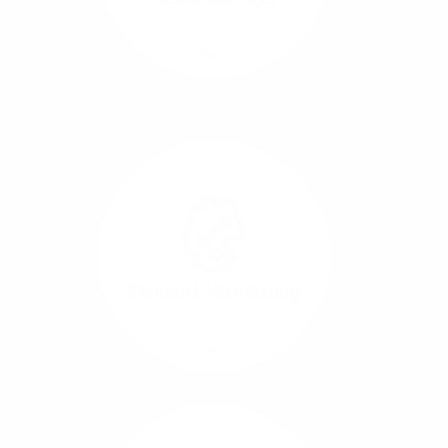
Richtungen.
Mehr/Weniger
Die Übertragung und
Synchronisation großer
Datenmengen wird
schnell und sicher
ausgeführt.
Standort-Vernetzung
Mehr/Weniger
Über hochperformante
Glasfaser-Leitungen