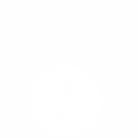
Mit einem Glasfaser-Direktanschluss an Ihr Gebäude
setzen Sie bereits heute auf Leitungstechnologie von
morgen: Hochgeschwindigkeit ohne Leistungsabfall,
um allen Herausforderungen an die sich
verändernde Arbeitswelt gerecht zu werden.
Online-Software-
Lösungen
Mehr/Weniger