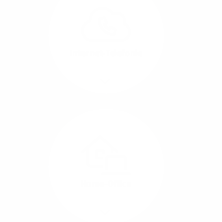
können Sie Ihre
Unternehmens-Standorte
leicht miteinander
verbinden.
Internet-Telefonie
Mehr/Weniger
Das Telefonieren ist
längst digital geworden
und in bester
Sprachqualität über
Glasfaser auch
kostensparend zu
Home-Office
realisieren.
Mehr/Weniger