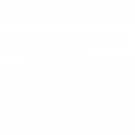
Bieten Sie Ihren
Mitarbeitenden den
Zugriff auf Ihre Server
auch im Home-Ofﬁce.
Warum sich ein Wechsel zu Glasfaser
für Unternehmen lohnt!
Play