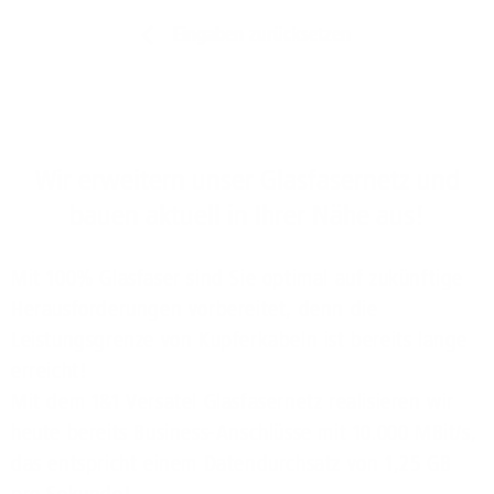
Eingaben zurücksetzen
Wir erweitern unser Glasfasernetz und
bauen aktuell in Ihrer Nähe aus!
Mit 100% Glasfaser sind Sie optimal auf zukünftige
Herausforderungen vorbereitet, denn die
Leistungsgrenze von Kupferkabeln ist bereits lange
erreicht!
Mit dem 1&1 Versatel Glasfasernetz realisieren wir
heute bereits Business-Anschlüsse mit 10.000 MBit/s,
das entspricht einem Datendurchsatz von 1,25 GB