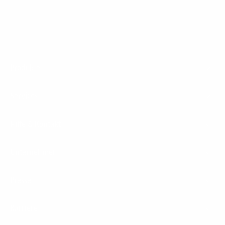
Footer
Produkte
Menu
Services
Hilfe & Kontakt
Unternehmen
Presse
Karriere