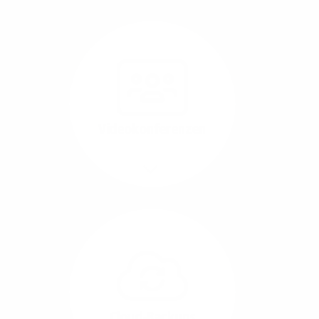
Nutzen Sie beste
Performance für
Software, die über das
Internet betrieben wird
(SaaS).
Videokonferenzen
Mehr/Weniger
Ob Webinare oder Team-
Call – Videotools sind
allgegenwärtig und
brauchen stabile
Geschwindigkeiten in
beide Übertragungs-
Cloud-Backups