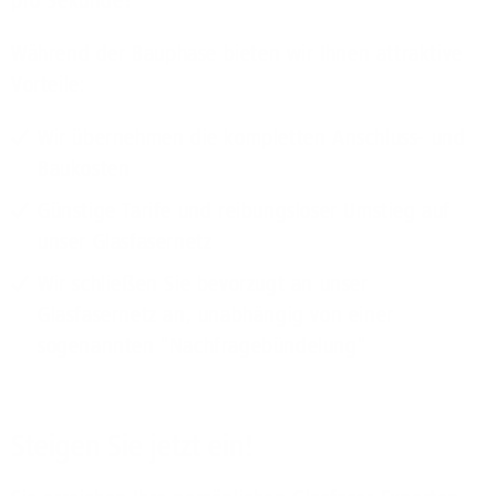
pro Sekunde!
Während der Bauphase bieten wir Ihnen attraktive
Vorteile:
Wir übernehmen die kompletten Anschluss- und
Baukosten
Günstige Tarife und reibungsloser Umstieg auf
unser Glasfasernetz
Wir schließen Sie bevorzugt an unser
Glasfasernetz an, unabhängig von einer
sogenannten "Nachfragebündelung"
Steigen Sie jetzt ein!