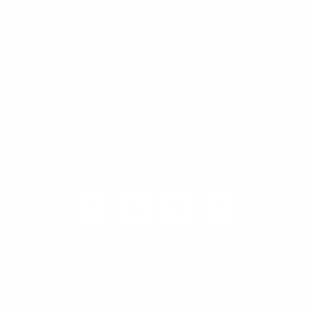
Carrier / Wholesale
Vertriebspartner
Privatkunden
Rechtliches
Unternehmen
Kunden-Login
© 2026 1&1 Versatel GmbH
News-Blog
Business Infoline
0800 8040200