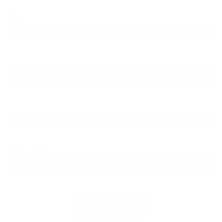
PLZ
Ort
Straße
Hausnummer
Jetzt prüfen