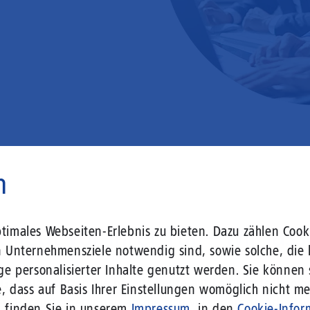
n
 liegt vor Ihrer Tür – wir lass
imales Webseiten-Erlebnis zu bieten. Dazu zählen Cooki
n Unternehmensziele notwendig sind, sowie solche, die 
ge personalisierter Inhalte genutzt werden. Sie können
r Gebäude setzen Sie bereits heute auf Leitungstechno
, dass auf Basis Ihrer Einstellungen womöglich nicht meh
len Herausforderungen an die sich verändernde Arbeits
n finden Sie in unserem
Impressum
, in den
Cookie-Infor