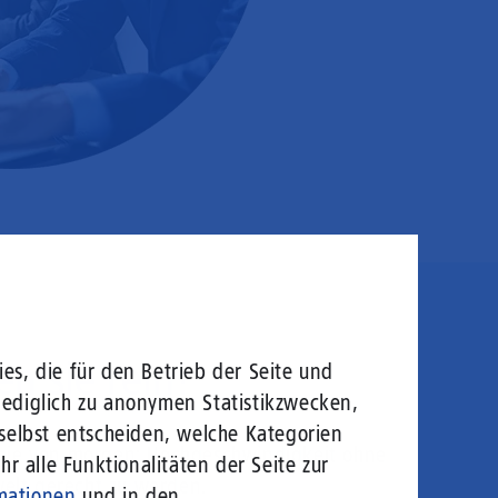
en sie rein!
es, die für den Betrieb der Seite und
lediglich zu anonymen Statistikzwecken,
 selbst entscheiden, welche Kategorien
logie von morgen: Hochgeschwindigkeit ohne
r alle Funktionalitäten der Seite zur
welt gerecht zu werden.
mationen
und in den