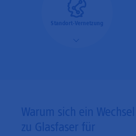
Standort-Vernetzung
Mehr/Weniger
Über hochperformante
Glasfaser-Leitungen
können Sie Ihre
Unternehmens-Standorte
leicht miteinander
verbinden.
Warum sich ein Wechsel
zu Glasfaser für