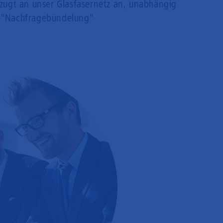
rzugt an unser Glasfasernetz an, unabhängig
 "Nachfragebündelung"