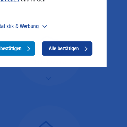
tatistik & Werbung
 unser Angebot und unsere Webseite weiter zu
rbessern, erfassen wir anonymisierte Daten für Statistiken
d Analysen. Mithilfe dieser Cookies können wir
Withdraw
bestätigen
Alle bestätigen
ispielsweise die Besucherzahlen und den Effekt
consent
stimmter Seiten unseres Web-Auftritts ermitteln und
sere Inhalte optimieren. Hier kommen z. B. Cookies von
Cloud-Backups
ogle und LinkedIN zum Einsatz.
Mehr/Weniger
Die Übertragung und
Synchronisation großer
Datenmengen wird
schnell und sicher
ausgeführt.