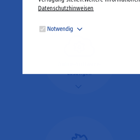
Datenschutzhinweisen
Notwendig
Diese Cookies sind für den Betrieb der Seite unbedingt
notwendig und ermöglichen beispielsweise
sicherheitsrelevante Funktionalitäten.
Online-Software-
Lösungen
Mehr/Weniger
Nutzen Sie beste
Performance für
Software, die über das
Internet betrieben wird
(SaaS).