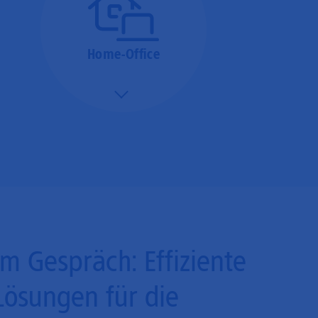
Home-Office
Mehr/Weniger
Bieten Sie Ihren
Mitarbeitenden den
Zugriff auf Ihre Server
auch im Home-Ofﬁce.
Im Gespräch: Effiziente
Lösungen für die