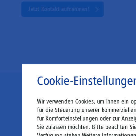
Jetzt Kontakt aufnehmen!
Cookie-Einstellunge
Die Zukunft
Wir verwenden Cookies, um Ihnen ein opt
für die Steuerung unserer kommerzielle
für Komforteinstellungen oder zur Anzei
Mit einem Glasfaser-Direktanschluss an Ih
Sie zulassen möchten. Bitte beachten Sie
Leistungsabfall, um al
Verfügung stehen.
Weitere Informatione