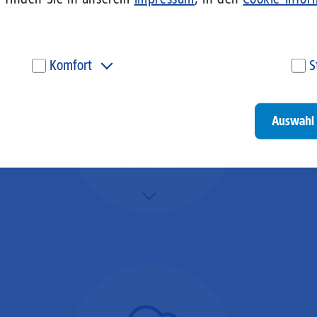
Komfort
S
Diese Cookies werden genutzt, um Ihnen personalisierte
Um
Inhalte, passend zu Ihren Interessen anzuzeigen. Somit
ve
können wir Ihnen Angebote präsentieren, die für Sie
un
Auswahl 
besonders relevant sind. Diese Cookies sind z. B. notwendig,
be
um unsere Videos, die wir von Youtube einbinden,
be
wiedergeben zu können.
un
Videokonferenzen
Go
Mehr/Weniger
Ob Webinare oder Team-
Call – Videotools sind
allgegenwärtig und
brauchen stabile
Geschwindigkeiten in