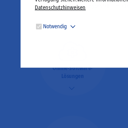
Leistungsabfall, um al
Datenschutzhinweisen
Notwendig
Diese Cookies sind für den Betrieb der Seite unbedingt
notwendig und ermöglichen beispielsweise
sicherheitsrelevante Funktionalitäten.
Online-Software-
Lösungen
Mehr/Weniger
Nutzen Sie beste
Performance für
Software, die über das
Internet betrieben wird