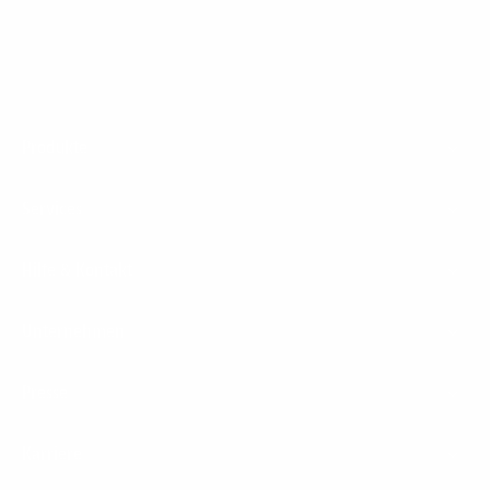
Footer
Produkte
Menu
Services
Hilfe & Kontakt
Unternehmen
Presse
Karriere