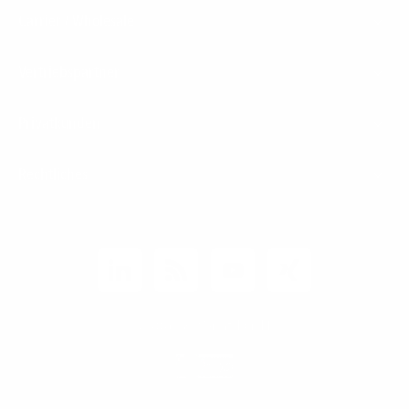
Carrier / Wholesale
Vertriebspartner
Privatkunden
Rechtliches
Unternehmen
Kunden-Login
© 2026 1&1 Versatel GmbH
News-Blog
Business Infoline
0800 8040200