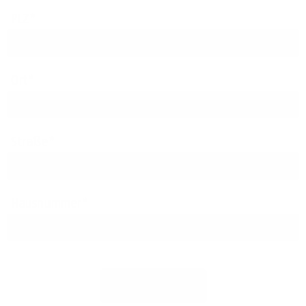
PLZ
Ort
Straße
Hausnummer
Jetzt prüfen