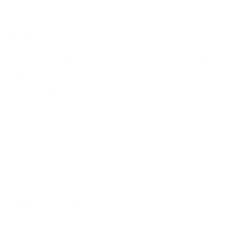
pro Sekunde!
Während der Bauphase bieten wir Ihnen attraktive
Vorteile:
Wir übernehmen die kompletten Anschluss- und
Baukosten
Günstige Tarife und reibungsloser Umstieg auf
unser Glasfasernetz
Wir schließen Sie bevorzugt an unser
Glasfasernetz an, unabhängig von einer
sogenannten "Nachfragebündelung"
Steigen Sie jetzt ein!