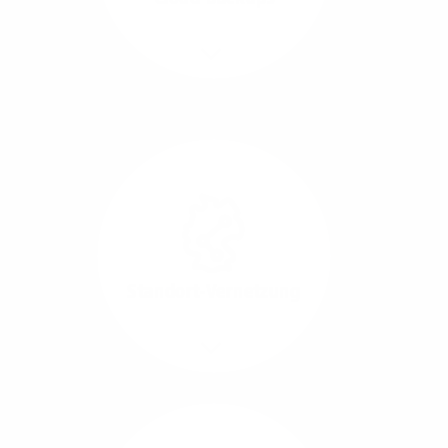
Richtungen.
Mehr/Weniger
Die Übertragung und
Synchronisation großer
Datenmengen wird
schnell und sicher
ausgeführt.
Standort-Vernetzung
Mehr/Weniger
Über hochperformante
Glasfaser-Leitungen