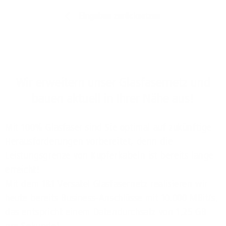
Eingaben zurücksetzen
Wir erweitern unser Glasfasernetz und
bauen aktuell in Ihrer Nähe aus!
Mit 100% Glasfaser sind Sie optimal auf zukünftige
Herausforderungen vorbereitet, denn die
Leistungsgrenze von Kupferkabeln ist bereits lange
erreicht!
Mit dem 1&1 Versatel Glasfasernetz realisieren wir
heute bereits Business-Anschlüsse mit 10.000 MBit/s,
das entspricht einem Datendurchsatz von 1,25 GB