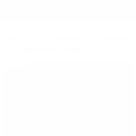
Bieten Sie Ihren
Mitarbeitenden den
Zugriff auf Ihre Server
auch im Home-Ofﬁce.
Warum sich ein Wechsel zu Glasfaser
für Unternehmen lohnt!
Play