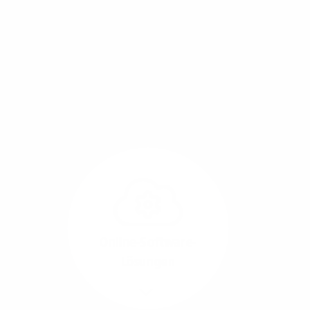
Mit einem Glasfaser-Direktanschluss an Ihr Gebäude
setzen Sie bereits heute auf Leitungstechnologie von
morgen: Hochgeschwindigkeit ohne Leistungsabfall,
um allen Herausforderungen an die sich
verändernde Arbeitswelt gerecht zu werden.
Online-Software-
Lösungen
Mehr/Weniger