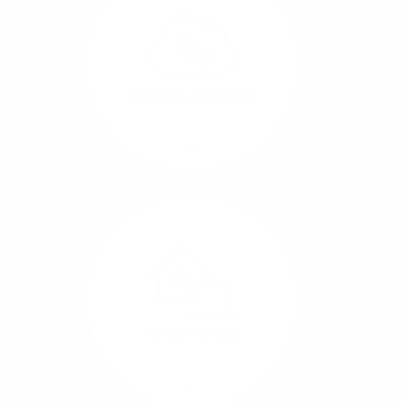
können Sie Ihre
Unternehmens-Standorte
leicht miteinander
verbinden.
Internet-Telefonie
Mehr/Weniger
Das Telefonieren ist
längst digital geworden
und in bester
Sprachqualität über
Glasfaser auch
kostensparend zu
Home-Office
realisieren.
Mehr/Weniger