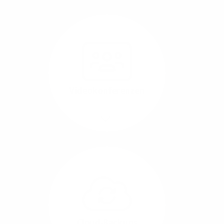
Nutzen Sie beste
Performance für
Software, die über das
Internet betrieben wird
(SaaS).
Videokonferenzen
Mehr/Weniger
Ob Webinare oder Team-
Call – Videotools sind
allgegenwärtig und
brauchen stabile
Geschwindigkeiten in
beide Übertragungs-
Cloud-Backups