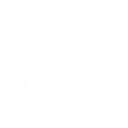
beide Übertragungs-
Cloud-Backups
Richtungen.
Mehr/Weniger
Die Übertragung und
Synchronisation großer
Datenmengen wird
schnell und sicher
ausgeführt.
Standort-Vernetzung
Mehr/Weniger
Über hochperformante