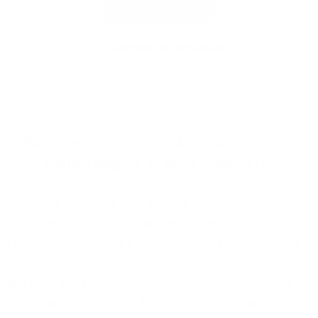
Jetzt prüfen
Eingaben zurücksetzen
Wir erweitern unser Glasfasernetz und
bauen aktuell in Ihrer Nähe aus!
Mit 100% Glasfaser sind Sie optimal auf zukünftige
Herausforderungen vorbereitet, denn die
Leistungsgrenze von Kupferkabeln ist bereits lange
erreicht!
Mit dem 1&1 Versatel Glasfasernetz realisieren wir
heute bereits Business-Anschlüsse mit 10.000 MBit/s,