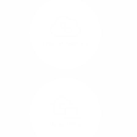
Glasfaser-Leitungen
können Sie Ihre
Unternehmens-Standorte
leicht miteinander
verbinden.
Internet-Telefonie
Mehr/Weniger
Das Telefonieren ist
längst digital geworden
und in bester
Sprachqualität über
Glasfaser auch
kostensparend zu
Home-Office
realisieren.