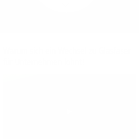
Mehr/Weniger
Bieten Sie Ihren
Mitarbeitenden den
Zugriff auf Ihre Server
auch im Home-Ofﬁce.
Warum sich ein Wechsel zu Glasfaser
für Unternehmen lohnt!
Play