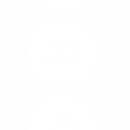
Mehr/Weniger
Nutzen Sie beste
Performance für
Software, die über das
Internet betrieben wird
(SaaS).
Videokonferenzen
Mehr/Weniger
Ob Webinare oder Team-
Call – Videotools sind
allgegenwärtig und
brauchen stabile
Geschwindigkeiten in