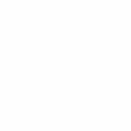
1&1 Glasfaser Connect
Footer
Produkte
Menu
Services
Hilfe & Kontakt
Unternehmen
Presse