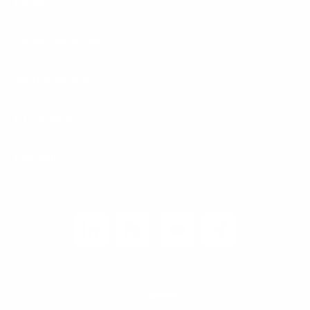
Karriere
Carrier / Wholesale
Vertriebspartner
Privatkunden
Rechtliches
Unternehmen
Kunden-Login
© 2026 1&1 Versatel GmbH
News-Blog