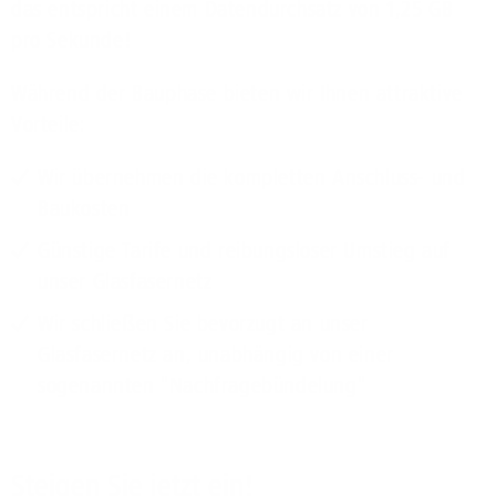
das entspricht einem Datendurchsatz von 1,25 GB
pro Sekunde!
Während der Bauphase bieten wir Ihnen attraktive
Vorteile:
Wir übernehmen die kompletten Anschluss- und
Baukosten
Günstige Tarife und reibungsloser Umstieg auf
unser Glasfasernetz
Wir schließen Sie bevorzugt an unser
Glasfasernetz an, unabhängig von einer
sogenannten "Nachfragebündelung"
Steigen Sie jetzt ein!