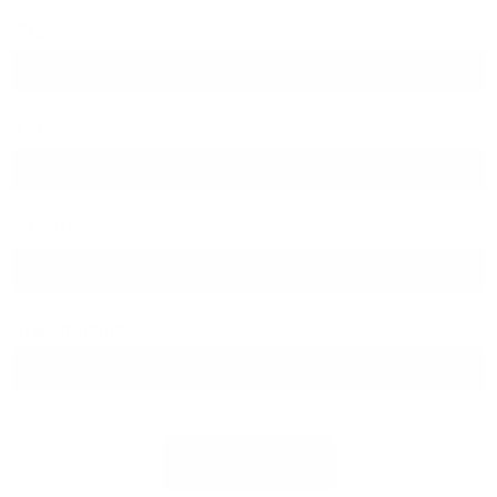
PLZ
Ort
Straße
Hausnummer
Jetzt prüfen