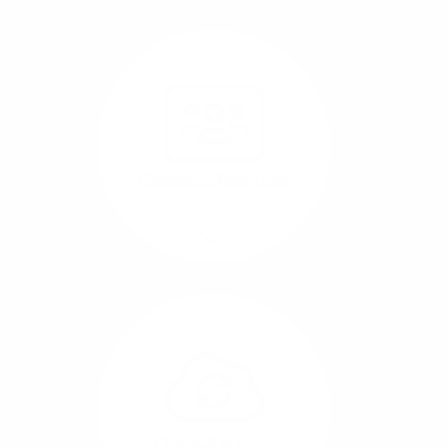
Nutzen Sie beste
Performance für
Software, die über das
Internet betrieben wird
(SaaS).
Videokonferenzen
Mehr/Weniger
Ob Webinare oder Team-
Call – Videotools sind
allgegenwärtig und
brauchen stabile
Geschwindigkeiten in
beide Übertragungs-
Cloud-Backups