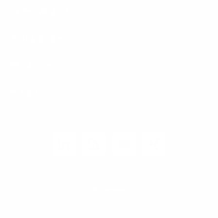
Carrier / Wholesale
Vertriebspartner
Privatkunden
Rechtliches
Unternehmen
Kunden-Login
© 2026 1&1 Versatel GmbH
News-Blog
Business Infoline
0800 8040200