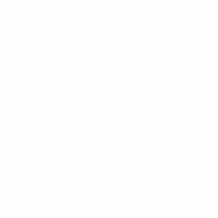
Footer
Produkte
Menu
Services
Hilfe & Kontakt
Unternehmen
Presse
Karriere