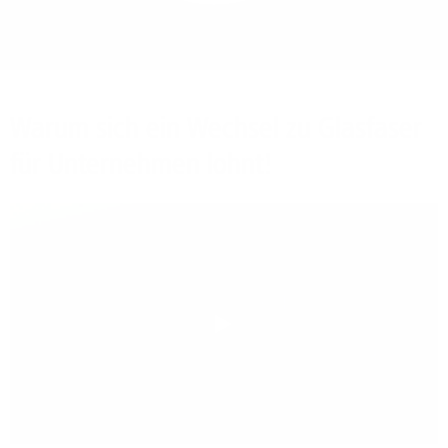
Bieten Sie Ihren
Mitarbeitenden den
Zugriff auf Ihre Server
auch im Home-Ofﬁce.
Warum sich ein Wechsel zu Glasfaser
für Unternehmen lohnt!
Play