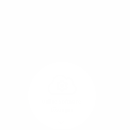
Mit einem Glasfaser-Direktanschluss an Ihr Gebäude
setzen Sie bereits heute auf Leitungstechnologie von
morgen: Hochgeschwindigkeit ohne Leistungsabfall,
um allen Herausforderungen an die sich
verändernde Arbeitswelt gerecht zu werden.
Online-Software-
Lösungen
Mehr/Weniger