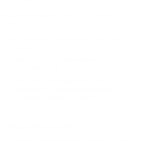
pro Sekunde!
Während der Bauphase bieten wir Ihnen attraktive
Vorteile:
Wir übernehmen die kompletten Anschluss- und
Baukosten
Günstige Tarife und reibungsloser Umstieg auf
unser Glasfasernetz
Wir schließen Sie bevorzugt an unser
Glasfasernetz an, unabhängig von einer
sogenannten "Nachfragebündelung"
Steigen Sie jetzt ein!