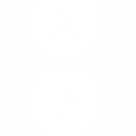
können Sie Ihre
Unternehmens-Standorte
leicht miteinander
verbinden.
Internet-Telefonie
Mehr/Weniger
Das Telefonieren ist
längst digital geworden
und in bester
Sprachqualität über
Glasfaser auch
kostensparend zu
Home-Office
realisieren.
Mehr/Weniger