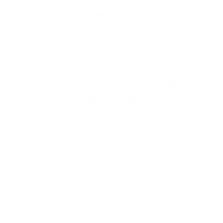
Eingaben zurücksetzen
Wir erweitern unser Glasfasernetz und
bauen aktuell in Ihrer Nähe aus!
Mit 100% Glasfaser sind Sie optimal auf zukünftige
Herausforderungen vorbereitet, denn die
Leistungsgrenze von Kupferkabeln ist bereits lange
erreicht!
Mit dem 1&1 Versatel Glasfasernetz realisieren wir
heute bereits Business-Anschlüsse mit 10.000 MBit/s,
das entspricht einem Datendurchsatz von 1,25 GB