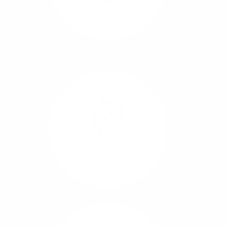
Richtungen.
Mehr/Weniger
Die Übertragung und
Synchronisation großer
Datenmengen wird
schnell und sicher
ausgeführt.
Standort-Vernetzung
Mehr/Weniger
Über hochperformante
Glasfaser-Leitungen