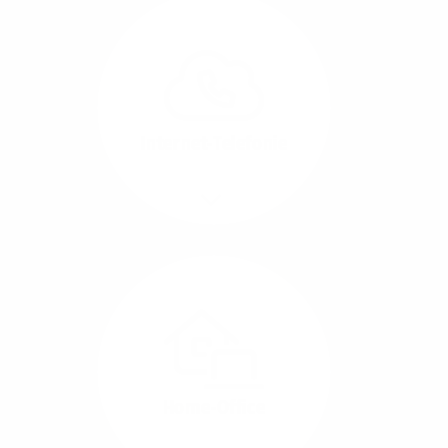
Glasfaser-Leitungen
können Sie Ihre
Unternehmens-Standorte
leicht miteinander
verbinden.
Internet-Telefonie
Mehr/Weniger
Das Telefonieren ist
längst digital geworden
und in bester
Sprachqualität über
Glasfaser auch
kostensparend zu
Home-Office
realisieren.