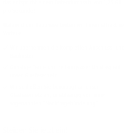
das entspricht einem Datendurchsatz von 1,25 GB
pro Sekunde!
Während der Bauphase bieten wir Ihnen attraktive
Vorteile:
Wir übernehmen die kompletten Anschluss- und
Baukosten
Günstige Tarife und reibungsloser Umstieg auf
unser Glasfasernetz
Wir schließen Sie bevorzugt an unser
Glasfasernetz an, unabhängig von einer
sogenannten "Nachfragebündelung"
Steigen Sie jetzt ein!