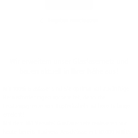
Jetzt prüfen
Eingaben zurücksetzen
Wir erweitern unser Glasfasernetz und
bauen aktuell in Ihrer Nähe aus!
Mit 100% Glasfaser sind Sie optimal auf zukünftige
Herausforderungen vorbereitet, denn die
Leistungsgrenze von Kupferkabeln ist bereits lange
erreicht!
Mit dem 1&1 Versatel Glasfasernetz realisieren wir
heute bereits Business-Anschlüsse mit 10.000 MBit/s,