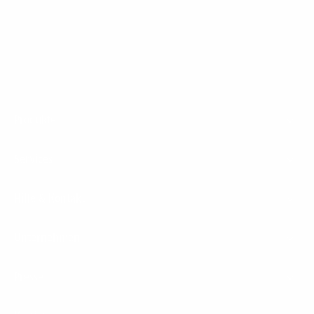
1&1 Glasfaser Connect
Footer
Produkte
Menu
Services
Hilfe & Kontakt
Unternehmen
Presse