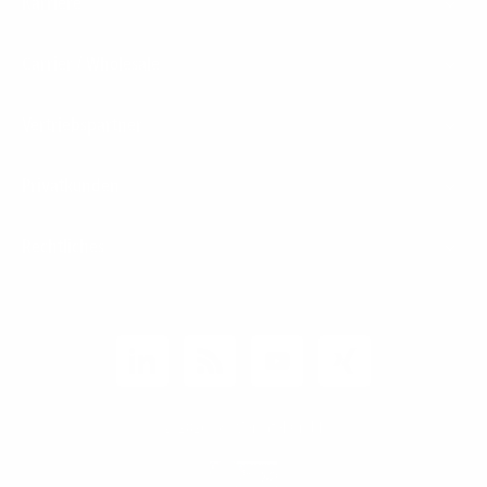
Karriere
Carrier / Wholesale
Vertriebspartner
Privatkunden
Rechtliches
Unternehmen
Kunden-Login
© 2026 1&1 Versatel GmbH
News-Blog