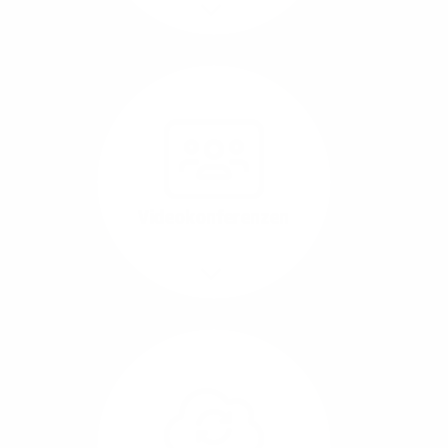
Mehr/Weniger
Nutzen Sie beste
Performance für
Software, die über das
Internet betrieben wird
(SaaS).
Videokonferenzen
Mehr/Weniger
Ob Webinare oder Team-
Call – Videotools sind
allgegenwärtig und
brauchen stabile
Geschwindigkeiten in