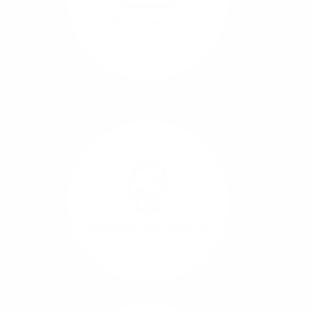
beide Übertragungs-
Cloud-Backups
Richtungen.
Mehr/Weniger
Die Übertragung und
Synchronisation großer
Datenmengen wird
schnell und sicher
ausgeführt.
Standort-Vernetzung
Mehr/Weniger
Über hochperformante