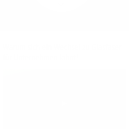
Mehr/Weniger
Bieten Sie Ihren
Mitarbeitenden den
Zugriff auf Ihre Server
auch im Home-Ofﬁce.
Warum sich ein Wechsel zu Glasfaser
für Unternehmen lohnt!
Play