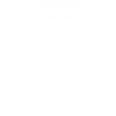
Jetzt prüfen
Eingaben zurücksetzen
Wir erweitern unser Glasfasernetz und
bauen aktuell in Ihrer Nähe aus!
Mit 100% Glasfaser sind Sie optimal auf zukünftige
Herausforderungen vorbereitet, denn die
Leistungsgrenze von Kupferkabeln ist bereits lange
erreicht!
Mit dem 1&1 Versatel Glasfasernetz realisieren wir
heute bereits Business-Anschlüsse mit 10.000 MBit/s,