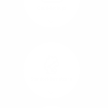
beide Übertragungs-
Cloud-Backups
Richtungen.
Mehr/Weniger
Die Übertragung und
Synchronisation großer
Datenmengen wird
schnell und sicher
ausgeführt.
Standort-Vernetzung
Mehr/Weniger
Über hochperformante