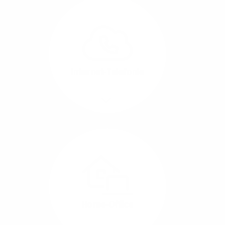
Glasfaser-Leitungen
können Sie Ihre
Unternehmens-Standorte
leicht miteinander
verbinden.
Internet-Telefonie
Mehr/Weniger
Das Telefonieren ist
längst digital geworden
und in bester
Sprachqualität über
Glasfaser auch
kostensparend zu
Home-Office
realisieren.