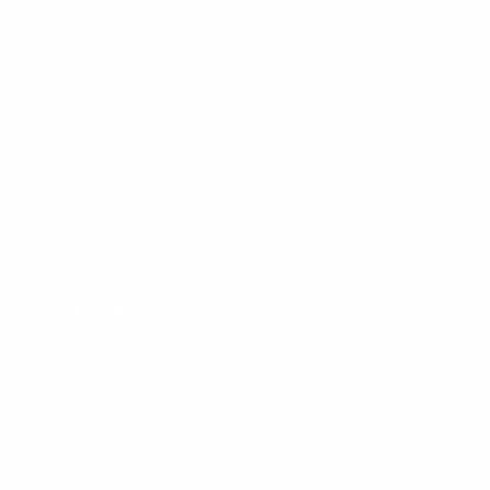
1&1 Glasfaser Connect
Footer
Produkte
Menu
Services
Hilfe & Kontakt
Unternehmen
Presse