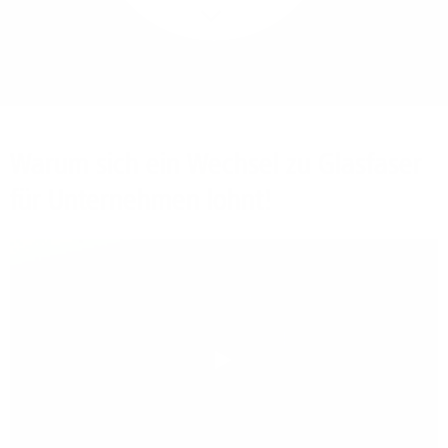
Mehr/Weniger
Bieten Sie Ihren
Mitarbeitenden den
Zugriff auf Ihre Server
auch im Home-Ofﬁce.
Warum sich ein Wechsel zu Glasfaser
für Unternehmen lohnt!
Play