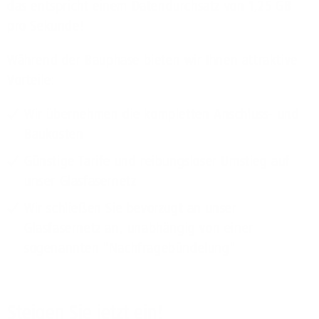
das entspricht einem Datendurchsatz von 1,25 GB
pro Sekunde!
Während der Bauphase bieten wir Ihnen attraktive
Vorteile:
Wir übernehmen die kompletten Anschluss- und
Baukosten
Günstige Tarife und reibungsloser Umstieg auf
unser Glasfasernetz
Wir schließen Sie bevorzugt an unser
Glasfasernetz an, unabhängig von einer
sogenannten "Nachfragebündelung"
Steigen Sie jetzt ein!