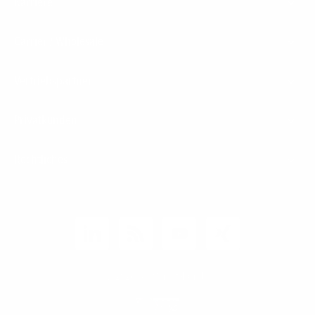
Karriere
Carrier / Wholesale
Vertriebspartner
Privatkunden
Rechtliches
Unternehmen
Kunden-Login
© 2026 1&1 Versatel GmbH
News-Blog