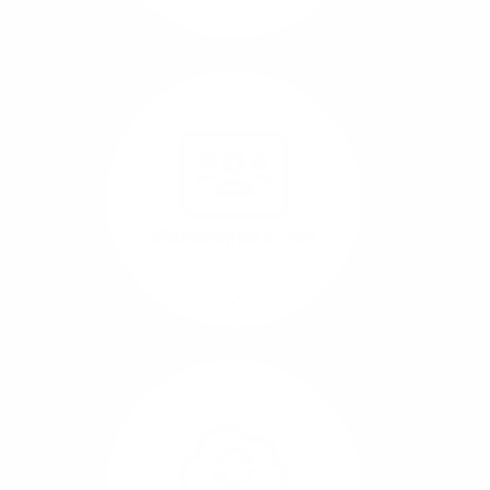
Mehr/Weniger
Nutzen Sie beste
Performance für
Software, die über das
Internet betrieben wird
(SaaS).
Videokonferenzen
Mehr/Weniger
Ob Webinare oder Team-
Call – Videotools sind
allgegenwärtig und
brauchen stabile
Geschwindigkeiten in