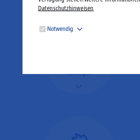
Datenschutzhinweisen
Notwendig
Diese Cookies sind für den Betrieb der Seite unbedingt
notwendig und ermöglichen beispielsweise
sicherheitsrelevante Funktionalitäten.
Online-Software-
Lösungen
Mehr/Weniger
Nutzen Sie beste
Performance für
Software, die über das
Internet betrieben wird
(SaaS).