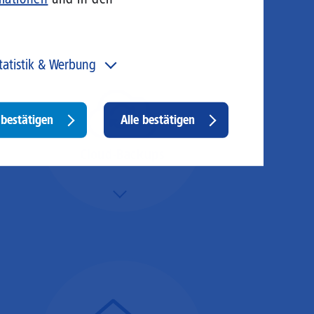
tatistik & Werbung
 unser Angebot und unsere Webseite weiter zu
rbessern, erfassen wir anonymisierte Daten für Statistiken
d Analysen. Mithilfe dieser Cookies können wir
Withdraw
bestätigen
Alle bestätigen
ispielsweise die Besucherzahlen und den Effekt
consent
stimmter Seiten unseres Web-Auftritts ermitteln und
sere Inhalte optimieren. Hier kommen z. B. Cookies von
Cloud-Backups
ogle und LinkedIN zum Einsatz.
Mehr/Weniger
Die Übertragung und
Synchronisation großer
Datenmengen wird
schnell und sicher
ausgeführt.