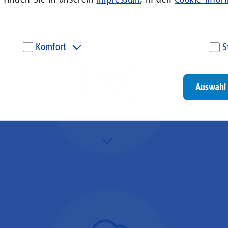
Komfort
S
Diese Cookies werden genutzt, um Ihnen personalisierte
Um
Inhalte, passend zu Ihren Interessen anzuzeigen. Somit
ve
können wir Ihnen Angebote präsentieren, die für Sie
un
Auswahl 
besonders relevant sind. Diese Cookies sind z. B. notwendig,
be
um unsere Videos, die wir von Youtube einbinden,
be
wiedergeben zu können.
un
Videokonferenzen
Go
Mehr/Weniger
Ob Webinare oder Team-
Call – Videotools sind
allgegenwärtig und
brauchen stabile
Geschwindigkeiten in