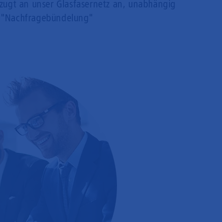
rzugt an unser Glasfasernetz an, unabhängig
 "Nachfragebündelung"