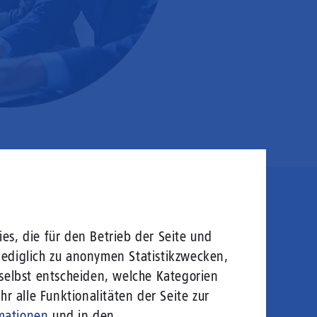
en sie rein!
es, die für den Betrieb der Seite und
lediglich zu anonymen Statistikzwecken,
 selbst entscheiden, welche Kategorien
logie von morgen: Hochgeschwindigkeit ohne
r alle Funktionalitäten der Seite zur
welt gerecht zu werden.
mationen
und in den