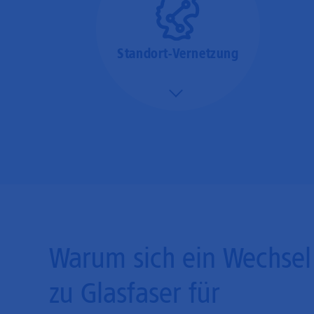
Standort-Vernetzung
Mehr/Weniger
Über hochperformante
Glasfaser-Leitungen
können Sie Ihre
Unternehmens-Standorte
leicht miteinander
verbinden.
Warum sich ein Wechsel
zu Glasfaser für