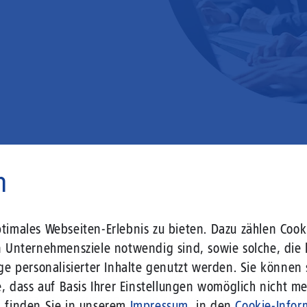
n
 liegt vor Ihrer Tür – wir lass
imales Webseiten-Erlebnis zu bieten. Dazu zählen Cooki
n Unternehmensziele notwendig sind, sowie solche, die 
ge personalisierter Inhalte genutzt werden. Sie können
r Gebäude setzen Sie bereits heute auf Leitungstechno
, dass auf Basis Ihrer Einstellungen womöglich nicht meh
len Herausforderungen an die sich verändernde Arbeits
n finden Sie in unserem
Impressum
, in den
Cookie-Infor