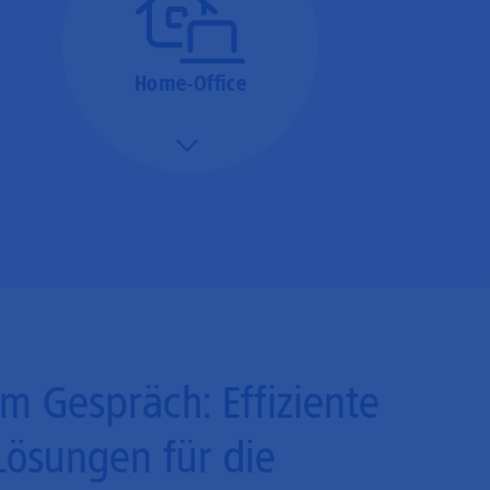
Home-Office
Mehr/Weniger
Bieten Sie Ihren
Mitarbeitenden den
Zugriff auf Ihre Server
auch im Home-Ofﬁce.
Im Gespräch: Effiziente
Lösungen für die