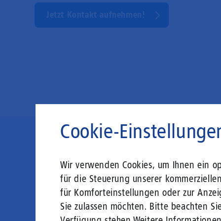
Jetzt Kontakt aufnehmen!
Cookie-Einstellunge
Die Zukunft
Wir verwenden Cookies, um Ihnen ein opt
für die Steuerung unserer kommerzielle
für Komforteinstellungen oder zur Anzei
Mit einem Glasfaser-Direktanschluss an Ih
Sie zulassen möchten. Bitte beachten Sie
Leistungsabfall, um al
Verfügung stehen.
Weitere Informatione