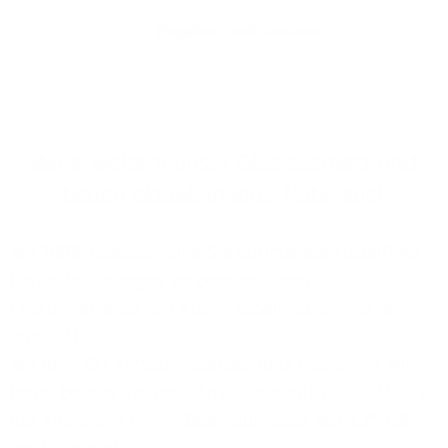
Eingaben zurücksetzen
Wir erweitern unser Glasfasernetz und
bauen aktuell in Ihrer Nähe aus!
Mit 100% Glasfaser sind Sie optimal auf zukünftige
Herausforderungen vorbereitet, denn die
Leistungsgrenze von Kupferkabeln ist bereits lange
erreicht!
Mit dem 1&1 Versatel Glasfasernetz realisieren wir
heute bereits Business-Anschlüsse mit 10.000 MBit/s,
das entspricht einem Datendurchsatz von 1,25 GB