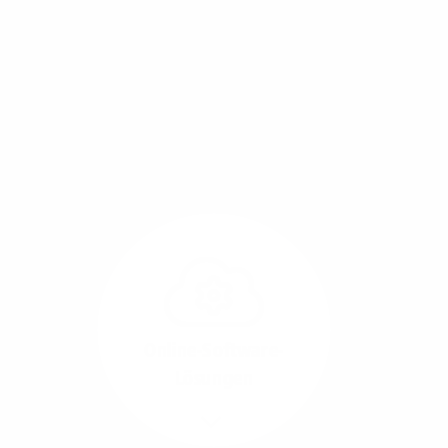
Mit einem Glasfaser-Direktanschluss an Ihr Gebäude
setzen Sie bereits heute auf Leitungstechnologie von
morgen: Hochgeschwindigkeit ohne Leistungsabfall,
um allen Herausforderungen an die sich
verändernde Arbeitswelt gerecht zu werden.
Online-Software-
Lösungen
Mehr/Weniger