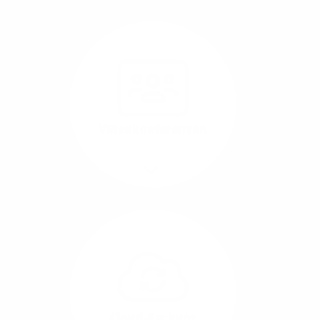
Nutzen Sie beste
Performance für
Software, die über das
Internet betrieben wird
(SaaS).
Videokonferenzen
Mehr/Weniger
Ob Webinare oder Team-
Call – Videotools sind
allgegenwärtig und
brauchen stabile
Geschwindigkeiten in
beide Übertragungs-
Cloud-Backups