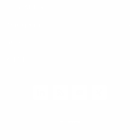
Carrier / Wholesale
Vertriebspartner
Privatkunden
Rechtliches
Unternehmen
Kunden-Login
© 2026 1&1 Versatel GmbH
News-Blog
Business Infoline
0800 8040200