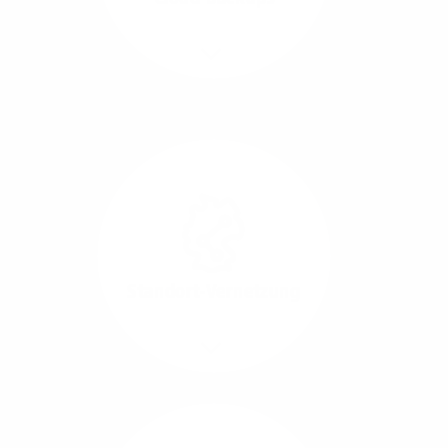
Richtungen.
Mehr/Weniger
Die Übertragung und
Synchronisation großer
Datenmengen wird
schnell und sicher
ausgeführt.
Standort-Vernetzung
Mehr/Weniger
Über hochperformante
Glasfaser-Leitungen