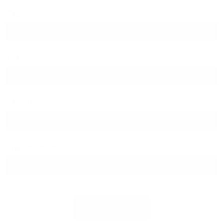
PLZ
Ort
Straße
Hausnummer
Jetzt prüfen