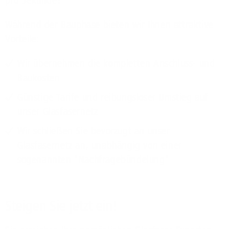
pro Sekunde!
Während der Bauphase bieten wir Ihnen attraktive
Vorteile:
Wir übernehmen die kompletten Anschluss- und
Baukosten
Günstige Tarife und reibungsloser Umstieg auf
unser Glasfasernetz
Wir schließen Sie bevorzugt an unser
Glasfasernetz an, unabhängig von einer
sogenannten "Nachfragebündelung"
Steigen Sie jetzt ein!