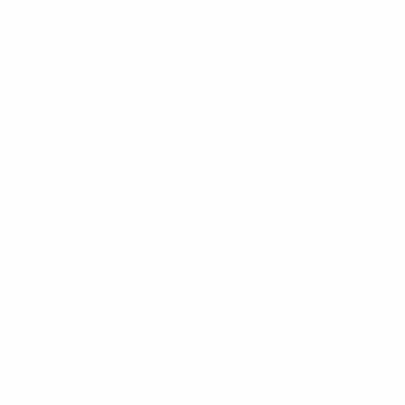
Footer
Produkte
Menu
Services
Hilfe & Kontakt
Unternehmen
Presse
Karriere