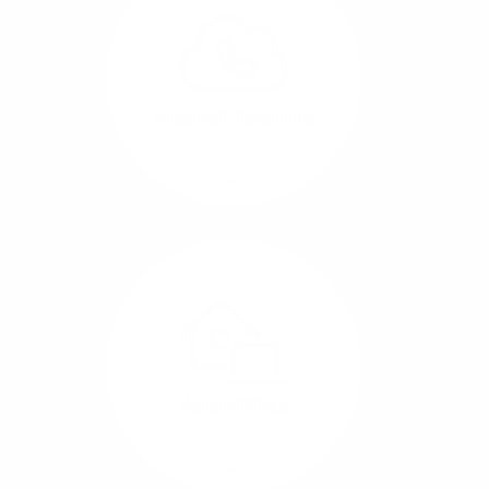
können Sie Ihre
Unternehmens-Standorte
leicht miteinander
verbinden.
Internet-Telefonie
Mehr/Weniger
Das Telefonieren ist
längst digital geworden
und in bester
Sprachqualität über
Glasfaser auch
kostensparend zu
Home-Office
realisieren.
Mehr/Weniger