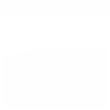
Bieten Sie Ihren
Mitarbeitenden den
Zugriff auf Ihre Server
auch im Home-Ofﬁce.
Warum sich ein Wechsel zu Glasfaser
für Unternehmen lohnt!
Play