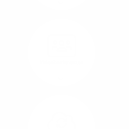
Mehr/Weniger
Nutzen Sie beste
Performance für
Software, die über das
Internet betrieben wird
(SaaS).
Videokonferenzen
Mehr/Weniger
Ob Webinare oder Team-
Call – Videotools sind
allgegenwärtig und
brauchen stabile
Geschwindigkeiten in