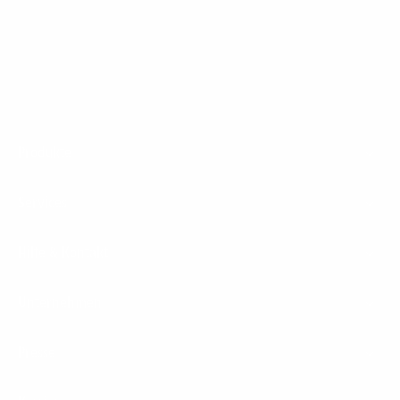
1&1 Glasfaser Connect
Footer
Produkte
Menu
Services
Hilfe & Kontakt
Unternehmen
Presse