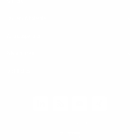
Karriere
Carrier / Wholesale
Vertriebspartner
Privatkunden
Rechtliches
Unternehmen
Kunden-Login
© 2026 1&1 Versatel GmbH
News-Blog