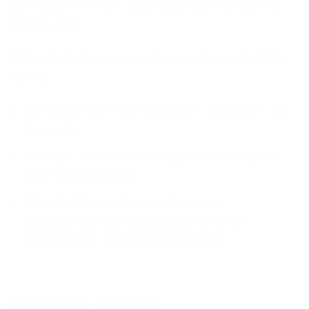
das entspricht einem Datendurchsatz von 1,25 GB
pro Sekunde!
Während der Bauphase bieten wir Ihnen attraktive
Vorteile:
Wir übernehmen die kompletten Anschluss- und
Baukosten
Günstige Tarife und reibungsloser Umstieg auf
unser Glasfasernetz
Wir schließen Sie bevorzugt an unser
Glasfasernetz an, unabhängig von einer
sogenannten "Nachfragebündelung"
Steigen Sie jetzt ein!