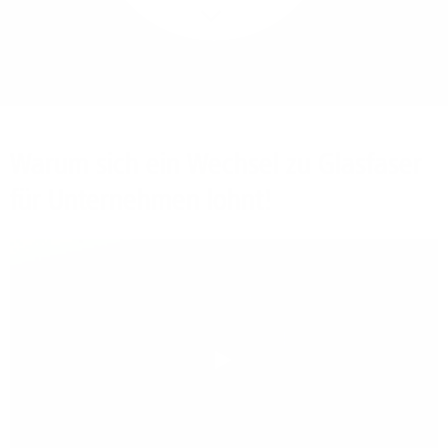
Mehr/Weniger
Bieten Sie Ihren
Mitarbeitenden den
Zugriff auf Ihre Server
auch im Home-Ofﬁce.
Warum sich ein Wechsel zu Glasfaser
für Unternehmen lohnt!
Play