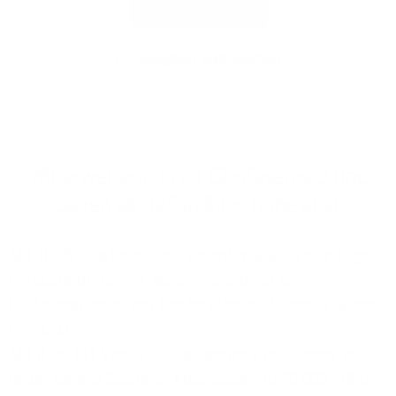
Jetzt prüfen
Eingaben zurücksetzen
Wir erweitern unser Glasfasernetz und
bauen aktuell in Ihrer Nähe aus!
Mit 100% Glasfaser sind Sie optimal auf zukünftige
Herausforderungen vorbereitet, denn die
Leistungsgrenze von Kupferkabeln ist bereits lange
erreicht!
Mit dem 1&1 Versatel Glasfasernetz realisieren wir
heute bereits Business-Anschlüsse mit 10.000 MBit/s,