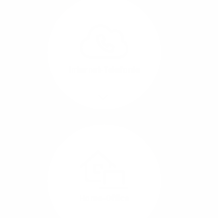
Glasfaser-Leitungen
können Sie Ihre
Unternehmens-Standorte
leicht miteinander
verbinden.
Internet-Telefonie
Mehr/Weniger
Das Telefonieren ist
längst digital geworden
und in bester
Sprachqualität über
Glasfaser auch
kostensparend zu
Home-Office
realisieren.