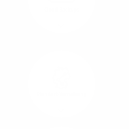
beide Übertragungs-
Cloud-Backups
Richtungen.
Mehr/Weniger
Die Übertragung und
Synchronisation großer
Datenmengen wird
schnell und sicher
ausgeführt.
Standort-Vernetzung
Mehr/Weniger
Über hochperformante