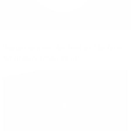
Mehr/Weniger
Bieten Sie Ihren
Mitarbeitenden den
Zugriff auf Ihre Server
auch im Home-Ofﬁce.
Warum sich ein Wechsel zu Glasfaser
für Unternehmen lohnt!
Play