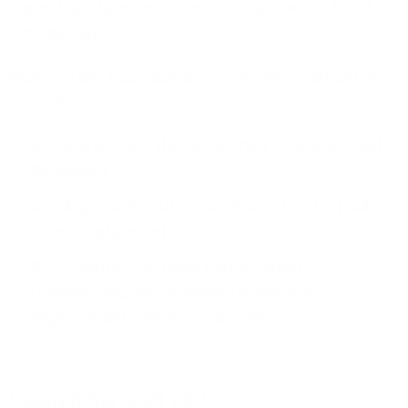
das entspricht einem Datendurchsatz von 1,25 GB
pro Sekunde!
Während der Bauphase bieten wir Ihnen attraktive
Vorteile:
Wir übernehmen die kompletten Anschluss- und
Baukosten
Günstige Tarife und reibungsloser Umstieg auf
unser Glasfasernetz
Wir schließen Sie bevorzugt an unser
Glasfasernetz an, unabhängig von einer
sogenannten "Nachfragebündelung"
Steigen Sie jetzt ein!