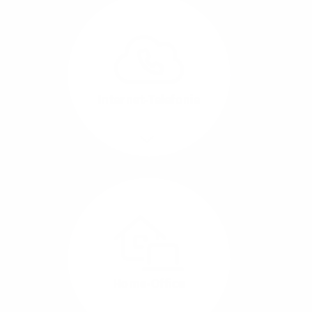
Glasfaser-Leitungen
können Sie Ihre
Unternehmens-Standorte
leicht miteinander
verbinden.
Internet-Telefonie
Mehr/Weniger
Das Telefonieren ist
längst digital geworden
und in bester
Sprachqualität über
Glasfaser auch
kostensparend zu
Home-Office
realisieren.