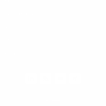
Karriere
Carrier / Wholesale
Vertriebspartner
Privatkunden
Rechtliches
Unternehmen
Kunden-Login
© 2026 1&1 Versatel GmbH
News-Blog