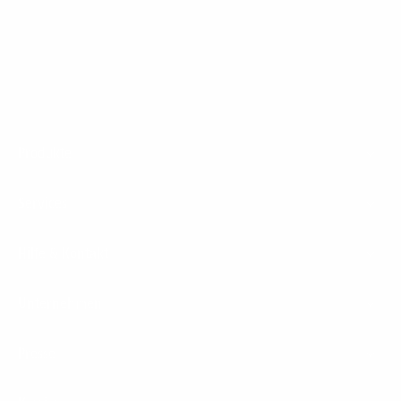
1&1 Glasfaser Connect
Footer
Produkte
Menu
Services
Hilfe & Kontakt
Unternehmen
Presse