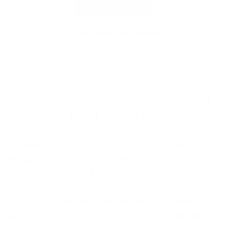
Jetzt prüfen
Eingaben zurücksetzen
Wir erweitern unser Glasfasernetz und
bauen aktuell in Ihrer Nähe aus!
Mit 100% Glasfaser sind Sie optimal auf zukünftige
Herausforderungen vorbereitet, denn die
Leistungsgrenze von Kupferkabeln ist bereits lange
erreicht!
Mit dem 1&1 Versatel Glasfasernetz realisieren wir
heute bereits Business-Anschlüsse mit 10.000 MBit/s,