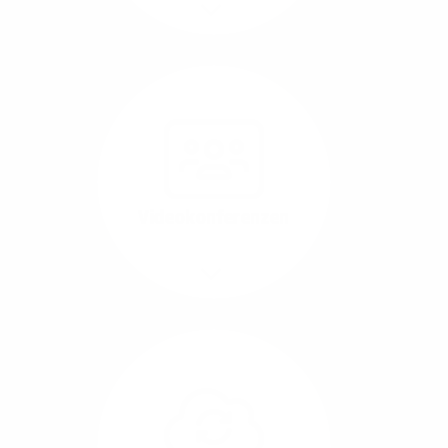
Mehr/Weniger
Nutzen Sie beste
Performance für
Software, die über das
Internet betrieben wird
(SaaS).
Videokonferenzen
Mehr/Weniger
Ob Webinare oder Team-
Call – Videotools sind
allgegenwärtig und
brauchen stabile
Geschwindigkeiten in