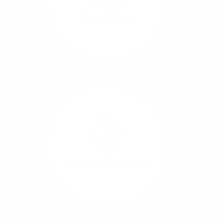
beide Übertragungs-
Cloud-Backups
Richtungen.
Mehr/Weniger
Die Übertragung und
Synchronisation großer
Datenmengen wird
schnell und sicher
ausgeführt.
Standort-Vernetzung
Mehr/Weniger
Über hochperformante