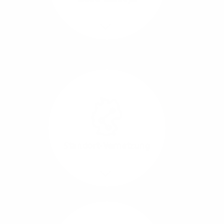
Richtungen.
Mehr/Weniger
Die Übertragung und
Synchronisation großer
Datenmengen wird
schnell und sicher
ausgeführt.
Standort-Vernetzung
Mehr/Weniger
Über hochperformante
Glasfaser-Leitungen