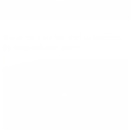
Bieten Sie Ihren
Mitarbeitenden den
Zugriff auf Ihre Server
auch im Home-Ofﬁce.
Warum sich ein Wechsel zu Glasfaser
für Unternehmen lohnt!
Play