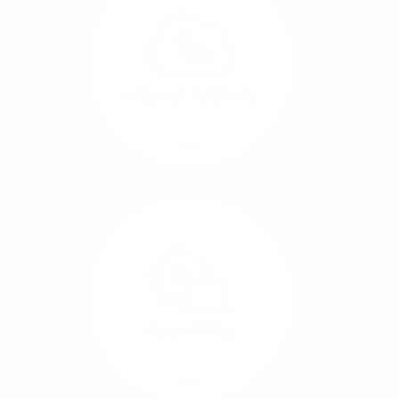
können Sie Ihre
Unternehmens-Standorte
leicht miteinander
verbinden.
Internet-Telefonie
Mehr/Weniger
Das Telefonieren ist
längst digital geworden
und in bester
Sprachqualität über
Glasfaser auch
kostensparend zu
Home-Office
realisieren.
Mehr/Weniger