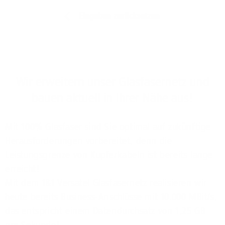
Eingaben zurücksetzen
Wir erweitern unser Glasfasernetz und
bauen aktuell in Ihrer Nähe aus!
Mit 100% Glasfaser sind Sie optimal auf zukünftige
Herausforderungen vorbereitet, denn die
Leistungsgrenze von Kupferkabeln ist bereits lange
erreicht!
Mit dem 1&1 Versatel Glasfasernetz realisieren wir
heute bereits Business-Anschlüsse mit 10.000 MBit/s,
das entspricht einem Datendurchsatz von 1,25 GB