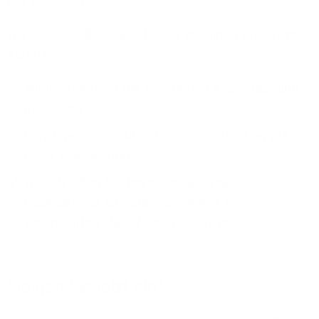
pro Sekunde!
Während der Bauphase bieten wir Ihnen attraktive
Vorteile:
Wir übernehmen die kompletten Anschluss- und
Baukosten
Günstige Tarife und reibungsloser Umstieg auf
unser Glasfasernetz
Wir schließen Sie bevorzugt an unser
Glasfasernetz an, unabhängig von einer
sogenannten "Nachfragebündelung"
Steigen Sie jetzt ein!