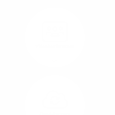
Nutzen Sie beste
Performance für
Software, die über das
Internet betrieben wird
(SaaS).
Videokonferenzen
Mehr/Weniger
Ob Webinare oder Team-
Call – Videotools sind
allgegenwärtig und
brauchen stabile
Geschwindigkeiten in
beide Übertragungs-
Cloud-Backups