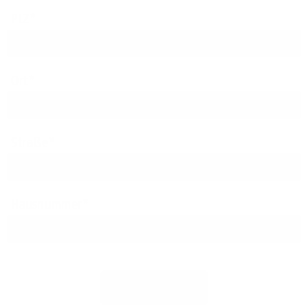
PLZ
Ort
Straße
Hausnummer
Jetzt prüfen