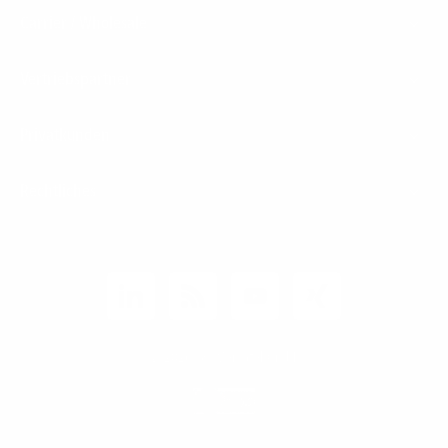
Carrier / Wholesale
Vertriebspartner
Privatkunden
Rechtliches
Unternehmen
Kunden-Login
© 2026 1&1 Versatel GmbH
News-Blog
Business Infoline
0800 8040200