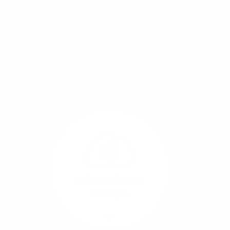
Mit einem Glasfaser-Direktanschluss an Ihr Gebäude
setzen Sie bereits heute auf Leitungstechnologie von
morgen: Hochgeschwindigkeit ohne Leistungsabfall,
um allen Herausforderungen an die sich
verändernde Arbeitswelt gerecht zu werden.
Online-Software-
Lösungen
Mehr/Weniger