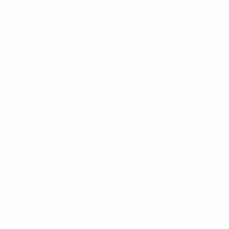
Footer
Produkte
Menu
Services
Hilfe & Kontakt
Unternehmen
Presse
Karriere