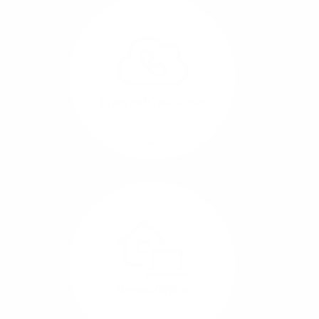
Glasfaser-Leitungen
können Sie Ihre
Unternehmens-Standorte
leicht miteinander
verbinden.
Internet-Telefonie
Mehr/Weniger
Das Telefonieren ist
längst digital geworden
und in bester
Sprachqualität über
Glasfaser auch
kostensparend zu
Home-Office
realisieren.