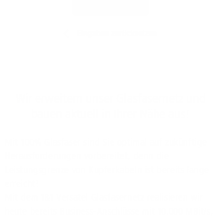
Jetzt prüfen
Eingaben zurücksetzen
Wir erweitern unser Glasfasernetz und
bauen aktuell in Ihrer Nähe aus!
Mit 100% Glasfaser sind Sie optimal auf zukünftige
Herausforderungen vorbereitet, denn die
Leistungsgrenze von Kupferkabeln ist bereits lange
erreicht!
Mit dem 1&1 Versatel Glasfasernetz realisieren wir
heute bereits Business-Anschlüsse mit 10.000 MBit/s,