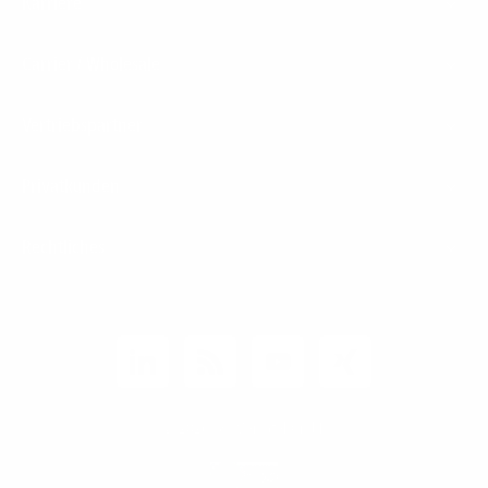
Karriere
Carrier / Wholesale
Vertriebspartner
Privatkunden
Rechtliches
Unternehmen
Kunden-Login
© 2026 1&1 Versatel GmbH
News-Blog