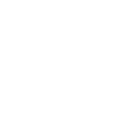
das entspricht einem Datendurchsatz von 1,25 GB
pro Sekunde!
Während der Bauphase bieten wir Ihnen attraktive
Vorteile:
Wir übernehmen die kompletten Anschluss- und
Baukosten
Günstige Tarife und reibungsloser Umstieg auf
unser Glasfasernetz
Wir schließen Sie bevorzugt an unser
Glasfasernetz an, unabhängig von einer
sogenannten "Nachfragebündelung"
Steigen Sie jetzt ein!