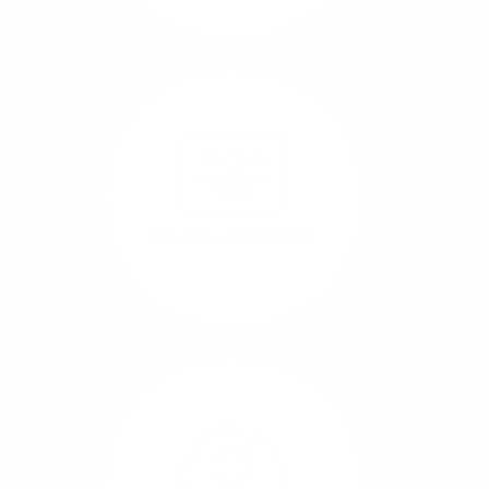
Mehr/Weniger
Nutzen Sie beste
Performance für
Software, die über das
Internet betrieben wird
(SaaS).
Videokonferenzen
Mehr/Weniger
Ob Webinare oder Team-
Call – Videotools sind
allgegenwärtig und
brauchen stabile
Geschwindigkeiten in