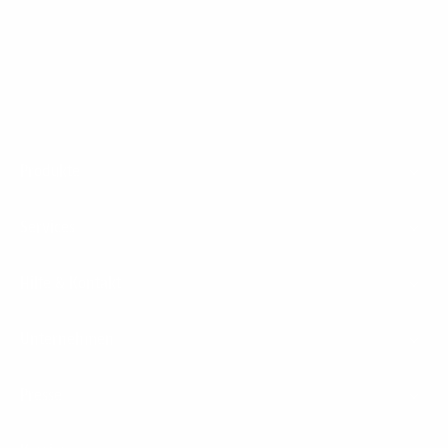
1&1 Glasfaser Connect
Footer
Produkte
Menu
Services
Hilfe & Kontakt
Unternehmen
Presse