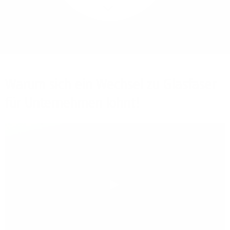
Mehr/Weniger
Bieten Sie Ihren
Mitarbeitenden den
Zugriff auf Ihre Server
auch im Home-Ofﬁce.
Warum sich ein Wechsel zu Glasfaser
für Unternehmen lohnt!
Play