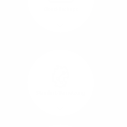
beide Übertragungs-
Cloud-Backups
Richtungen.
Mehr/Weniger
Die Übertragung und
Synchronisation großer
Datenmengen wird
schnell und sicher
ausgeführt.
Standort-Vernetzung
Mehr/Weniger
Über hochperformante