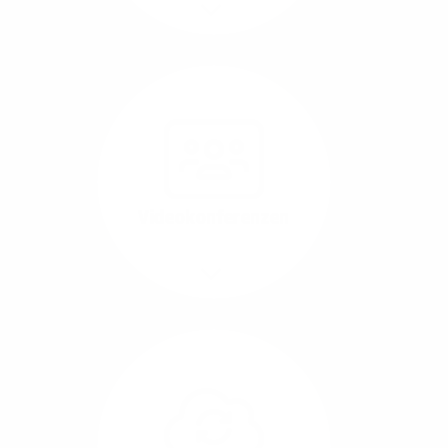
Mehr/Weniger
Nutzen Sie beste
Performance für
Software, die über das
Internet betrieben wird
(SaaS).
Videokonferenzen
Mehr/Weniger
Ob Webinare oder Team-
Call – Videotools sind
allgegenwärtig und
brauchen stabile
Geschwindigkeiten in