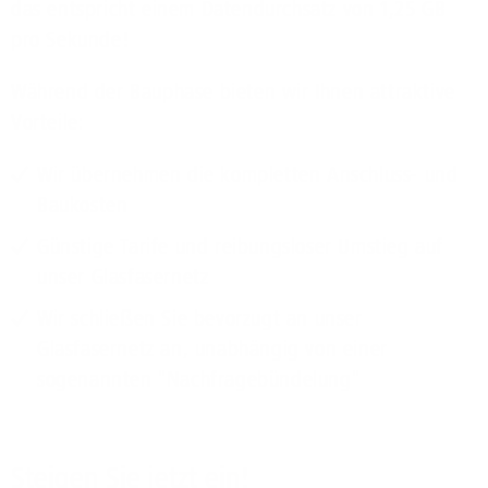
das entspricht einem Datendurchsatz von 1,25 GB
pro Sekunde!
Während der Bauphase bieten wir Ihnen attraktive
Vorteile:
Wir übernehmen die kompletten Anschluss- und
Baukosten
Günstige Tarife und reibungsloser Umstieg auf
unser Glasfasernetz
Wir schließen Sie bevorzugt an unser
Glasfasernetz an, unabhängig von einer
sogenannten "Nachfragebündelung"
Steigen Sie jetzt ein!