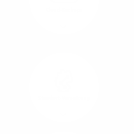
beide Übertragungs-
Cloud-Backups
Richtungen.
Mehr/Weniger
Die Übertragung und
Synchronisation großer
Datenmengen wird
schnell und sicher
ausgeführt.
Standort-Vernetzung
Mehr/Weniger
Über hochperformante