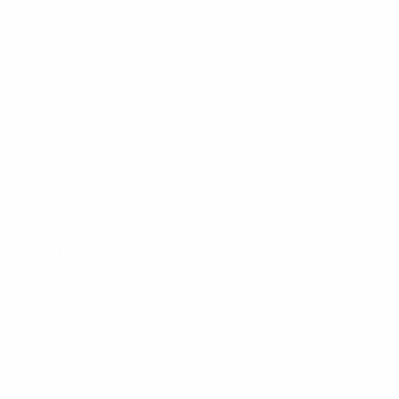
1&1 Glasfaser Connect
Footer
Produkte
Menu
Services
Hilfe & Kontakt
Unternehmen
Presse