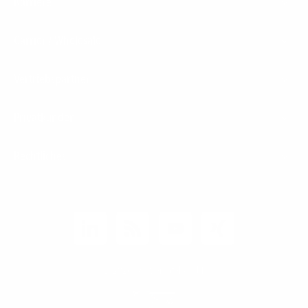
Karriere
Carrier / Wholesale
Vertriebspartner
Privatkunden
Rechtliches
Unternehmen
Kunden-Login
© 2026 1&1 Versatel GmbH
News-Blog