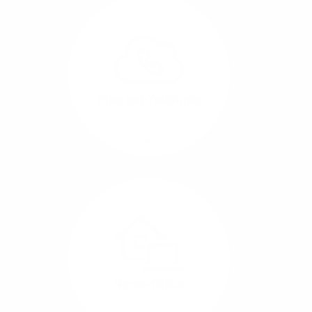
Glasfaser-Leitungen
können Sie Ihre
Unternehmens-Standorte
leicht miteinander
verbinden.
Internet-Telefonie
Mehr/Weniger
Das Telefonieren ist
längst digital geworden
und in bester
Sprachqualität über
Glasfaser auch
kostensparend zu
Home-Office
realisieren.