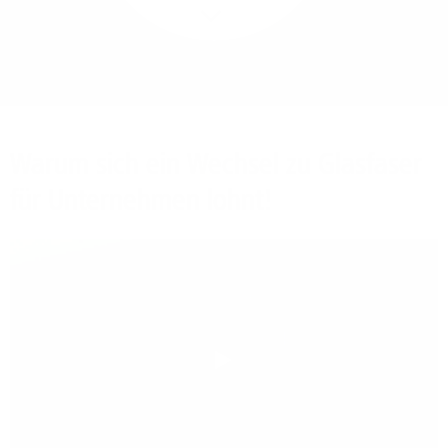
Mehr/Weniger
Bieten Sie Ihren
Mitarbeitenden den
Zugriff auf Ihre Server
auch im Home-Ofﬁce.
Warum sich ein Wechsel zu Glasfaser
für Unternehmen lohnt!
Play