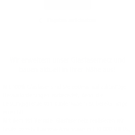
Jetzt prüfen
Eingaben zurücksetzen
Wir erweitern unser Glasfasernetz und
bauen aktuell in Ihrer Nähe aus!
Mit 100% Glasfaser sind Sie optimal auf zukünftige
Herausforderungen vorbereitet, denn die
Leistungsgrenze von Kupferkabeln ist bereits lange
erreicht!
Mit dem 1&1 Versatel Glasfasernetz realisieren wir
heute bereits Business-Anschlüsse mit 10.000 MBit/s,