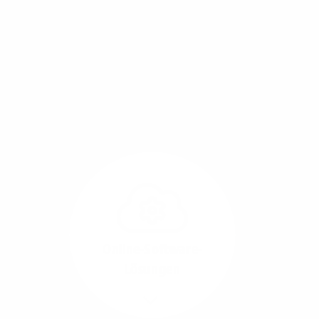
Mit einem Glasfaser-Direktanschluss an Ihr Gebäude
setzen Sie bereits heute auf Leitungstechnologie von
morgen: Hochgeschwindigkeit ohne Leistungsabfall,
um allen Herausforderungen an die sich
verändernde Arbeitswelt gerecht zu werden.
Online-Software-
Lösungen
Mehr/Weniger