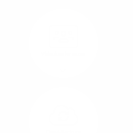
Nutzen Sie beste
Performance für
Software, die über das
Internet betrieben wird
(SaaS).
Videokonferenzen
Mehr/Weniger
Ob Webinare oder Team-
Call – Videotools sind
allgegenwärtig und
brauchen stabile
Geschwindigkeiten in
beide Übertragungs-
Cloud-Backups