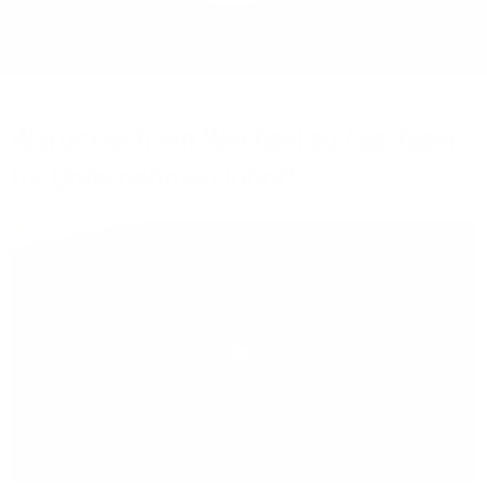
Bieten Sie Ihren
Mitarbeitenden den
Zugriff auf Ihre Server
auch im Home-Ofﬁce.
Warum sich ein Wechsel zu Glasfaser
für Unternehmen lohnt!
Play