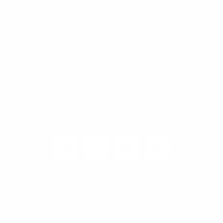
Carrier / Wholesale
Vertriebspartner
Privatkunden
Rechtliches
Unternehmen
Kunden-Login
© 2026 1&1 Versatel GmbH
News-Blog
Business Infoline
0800 8040200