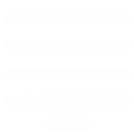
PLZ
Ort
Straße
Hausnummer
Jetzt prüfen