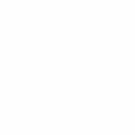
Footer
Produkte
Menu
Services
Hilfe & Kontakt
Unternehmen
Presse
Karriere