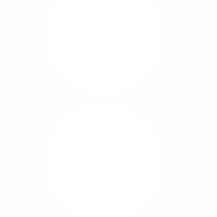
können Sie Ihre
Unternehmens-Standorte
leicht miteinander
verbinden.
Internet-Telefonie
Mehr/Weniger
Das Telefonieren ist
längst digital geworden
und in bester
Sprachqualität über
Glasfaser auch
kostensparend zu
Home-Office
realisieren.
Mehr/Weniger