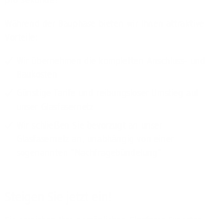
pro Sekunde!
Während der Bauphase bieten wir Ihnen attraktive
Vorteile:
Wir übernehmen die kompletten Anschluss- und
Baukosten
Günstige Tarife und reibungsloser Umstieg auf
unser Glasfasernetz
Wir schließen Sie bevorzugt an unser
Glasfasernetz an, unabhängig von einer
sogenannten "Nachfragebündelung"
Steigen Sie jetzt ein!