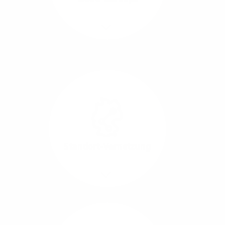
Richtungen.
Mehr/Weniger
Die Übertragung und
Synchronisation großer
Datenmengen wird
schnell und sicher
ausgeführt.
Standort-Vernetzung
Mehr/Weniger
Über hochperformante
Glasfaser-Leitungen