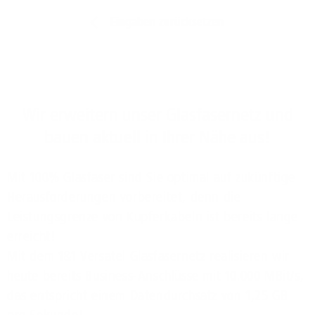
Eingaben zurücksetzen
Wir erweitern unser Glasfasernetz und
bauen aktuell in Ihrer Nähe aus!
Mit 100% Glasfaser sind Sie optimal auf zukünftige
Herausforderungen vorbereitet, denn die
Leistungsgrenze von Kupferkabeln ist bereits lange
erreicht!
Mit dem 1&1 Versatel Glasfasernetz realisieren wir
heute bereits Business-Anschlüsse mit 10.000 MBit/s,
das entspricht einem Datendurchsatz von 1,25 GB