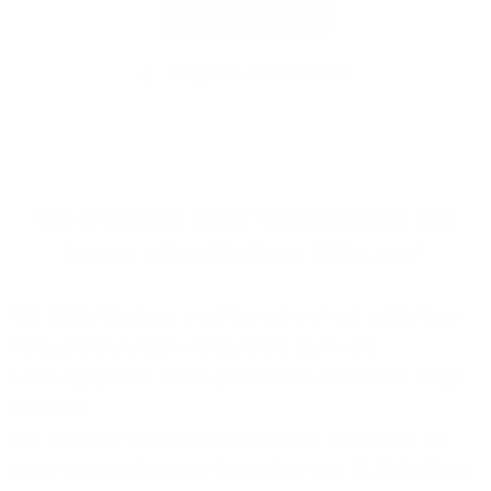
Jetzt prüfen
Eingaben zurücksetzen
Wir erweitern unser Glasfasernetz und
bauen aktuell in Ihrer Nähe aus!
Mit 100% Glasfaser sind Sie optimal auf zukünftige
Herausforderungen vorbereitet, denn die
Leistungsgrenze von Kupferkabeln ist bereits lange
erreicht!
Mit dem 1&1 Versatel Glasfasernetz realisieren wir
heute bereits Business-Anschlüsse mit 10.000 MBit/s,