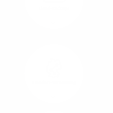
beide Übertragungs-
Cloud-Backups
Richtungen.
Mehr/Weniger
Die Übertragung und
Synchronisation großer
Datenmengen wird
schnell und sicher
ausgeführt.
Standort-Vernetzung
Mehr/Weniger
Über hochperformante