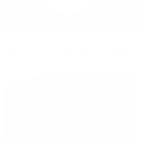
Mehr/Weniger
Bieten Sie Ihren
Mitarbeitenden den
Zugriff auf Ihre Server
auch im Home-Ofﬁce.
Warum sich ein Wechsel zu Glasfaser
für Unternehmen lohnt!
Play