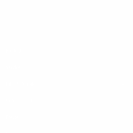
1&1 Glasfaser Connect
Footer
Produkte
Menu
Services
Hilfe & Kontakt
Unternehmen
Presse