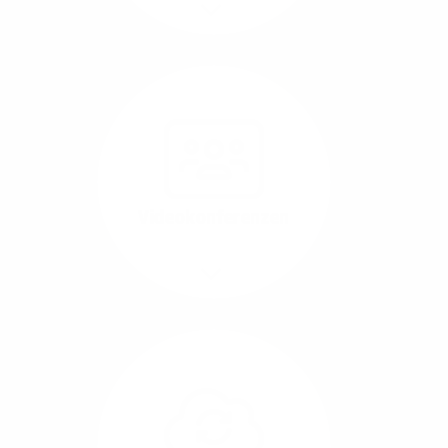
Mehr/Weniger
Nutzen Sie beste
Performance für
Software, die über das
Internet betrieben wird
(SaaS).
Videokonferenzen
Mehr/Weniger
Ob Webinare oder Team-
Call – Videotools sind
allgegenwärtig und
brauchen stabile
Geschwindigkeiten in