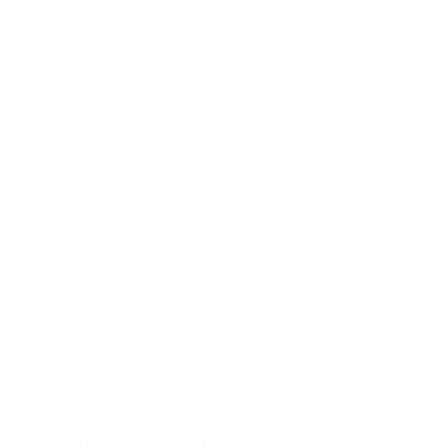
das entspricht einem Datendurchsatz von 1,25 GB
pro Sekunde!
Während der Bauphase bieten wir Ihnen attraktive
Vorteile:
Wir übernehmen die kompletten Anschluss- und
Baukosten
Günstige Tarife und reibungsloser Umstieg auf
unser Glasfasernetz
Wir schließen Sie bevorzugt an unser
Glasfasernetz an, unabhängig von einer
sogenannten "Nachfragebündelung"
Steigen Sie jetzt ein!