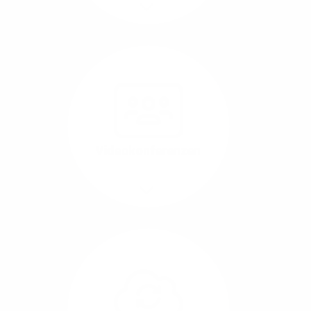
Mehr/Weniger
Nutzen Sie beste
Performance für
Software, die über das
Internet betrieben wird
(SaaS).
Videokonferenzen
Mehr/Weniger
Ob Webinare oder Team-
Call – Videotools sind
allgegenwärtig und
brauchen stabile
Geschwindigkeiten in