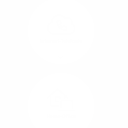
Glasfaser-Leitungen
können Sie Ihre
Unternehmens-Standorte
leicht miteinander
verbinden.
Internet-Telefonie
Mehr/Weniger
Das Telefonieren ist
längst digital geworden
und in bester
Sprachqualität über
Glasfaser auch
kostensparend zu
Home-Office
realisieren.