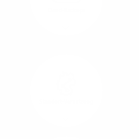
beide Übertragungs-
Cloud-Backups
Richtungen.
Mehr/Weniger
Die Übertragung und
Synchronisation großer
Datenmengen wird
schnell und sicher
ausgeführt.
Standort-Vernetzung
Mehr/Weniger
Über hochperformante