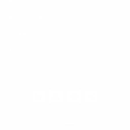
Karriere
Carrier / Wholesale
Vertriebspartner
Privatkunden
Rechtliches
Unternehmen
Kunden-Login
© 2026 1&1 Versatel GmbH
News-Blog