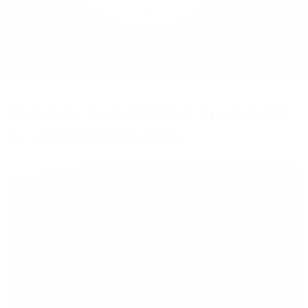
Mehr/Weniger
Bieten Sie Ihren
Mitarbeitenden den
Zugriff auf Ihre Server
auch im Home-Ofﬁce.
Warum sich ein Wechsel zu Glasfaser
für Unternehmen lohnt!
Play