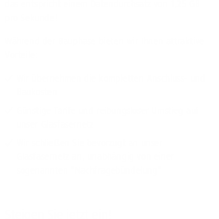
das entspricht einem Datendurchsatz von 1,25 GB
pro Sekunde!
Während der Bauphase bieten wir Ihnen attraktive
Vorteile:
Wir übernehmen die kompletten Anschluss- und
Baukosten
Günstige Tarife und reibungsloser Umstieg auf
unser Glasfasernetz
Wir schließen Sie bevorzugt an unser
Glasfasernetz an, unabhängig von einer
sogenannten "Nachfragebündelung"
Steigen Sie jetzt ein!