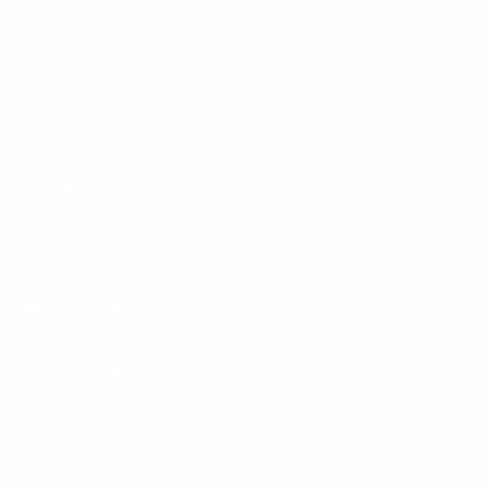
1&1 Glasfaser Connect
Footer
Produkte
Menu
Services
Hilfe & Kontakt
Unternehmen
Presse