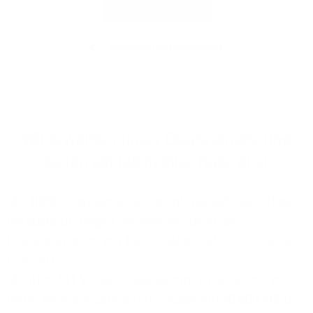
Jetzt prüfen
Eingaben zurücksetzen
Wir erweitern unser Glasfasernetz und
bauen aktuell in Ihrer Nähe aus!
Mit 100% Glasfaser sind Sie optimal auf zukünftige
Herausforderungen vorbereitet, denn die
Leistungsgrenze von Kupferkabeln ist bereits lange
erreicht!
Mit dem 1&1 Versatel Glasfasernetz realisieren wir
heute bereits Business-Anschlüsse mit 10.000 MBit/s,