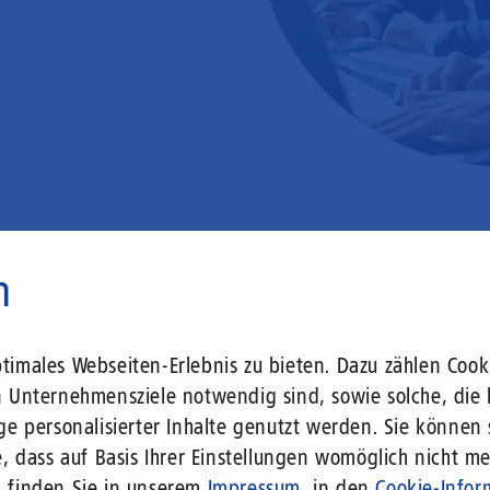
n
 liegt vor Ihrer Tür – wir lass
imales Webseiten-Erlebnis zu bieten. Dazu zählen Cooki
n Unternehmensziele notwendig sind, sowie solche, die 
ge personalisierter Inhalte genutzt werden. Sie können
r Gebäude setzen Sie bereits heute auf Leitungstechno
, dass auf Basis Ihrer Einstellungen womöglich nicht meh
len Herausforderungen an die sich verändernde Arbeits
n finden Sie in unserem
Impressum
, in den
Cookie-Infor