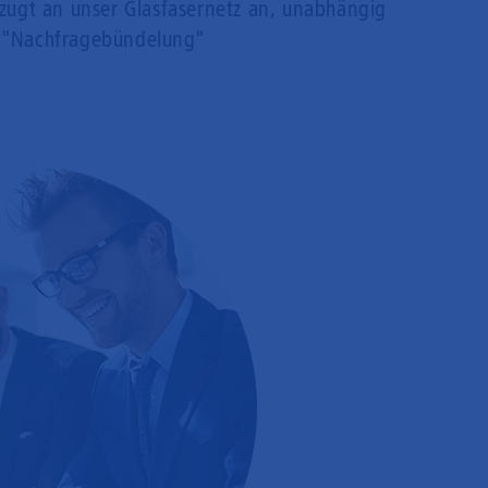
rzugt an unser Glasfasernetz an, unabhängig
 "Nachfragebündelung"