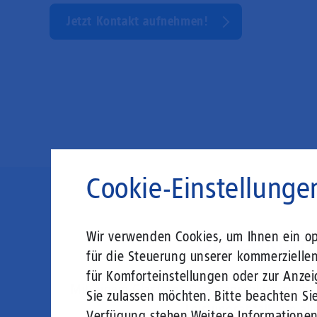
Jetzt Kontakt aufnehmen!
Cookie-Einstellunge
Die Zukunft
Wir verwenden Cookies, um Ihnen ein opt
für die Steuerung unserer kommerzielle
für Komforteinstellungen oder zur Anzei
Mit einem Glasfaser-Direktanschluss an Ih
Sie zulassen möchten. Bitte beachten Sie
Leistungsabfall, um al
Verfügung stehen.
Weitere Informatione