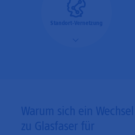
Standort-Vernetzung
Mehr/Weniger
Über hochperformante
Glasfaser-Leitungen
können Sie Ihre
Unternehmens-Standorte
leicht miteinander
verbinden.
Warum sich ein Wechsel
zu Glasfaser für