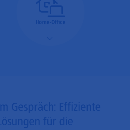
Home-Office
Mehr/Weniger
Bieten Sie Ihren
Mitarbeitenden den
Zugriff auf Ihre Server
auch im Home-Ofﬁce.
Im Gespräch: Effiziente
Lösungen für die