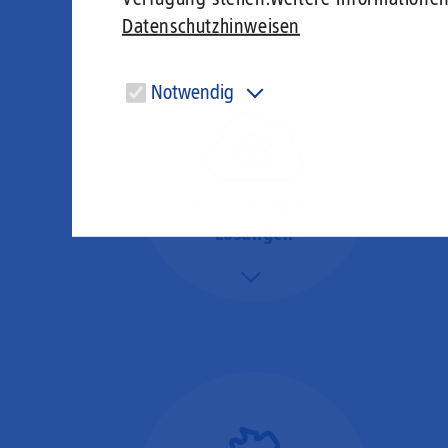
Datenschutzhinweisen
Notwendig
Diese Cookies sind für den Betrieb der Seite unbedingt
notwendig und ermöglichen beispielsweise
sicherheitsrelevante Funktionalitäten.
Online-Software-
Lösungen
Mehr/Weniger
Nutzen Sie beste
Performance für
Software, die über das
Internet betrieben wird
(SaaS).