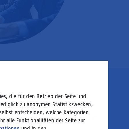
en sie rein!
es, die für den Betrieb der Seite und
lediglich zu anonymen Statistikzwecken,
 selbst entscheiden, welche Kategorien
logie von morgen: Hochgeschwindigkeit ohne
r alle Funktionalitäten der Seite zur
welt gerecht zu werden.
mationen
und in den