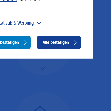
tatistik & Werbung
 unser Angebot und unsere Webseite weiter zu
rbessern, erfassen wir anonymisierte Daten für Statistiken
d Analysen. Mithilfe dieser Cookies können wir
Withdraw
bestätigen
Alle bestätigen
ispielsweise die Besucherzahlen und den Effekt
consent
stimmter Seiten unseres Web-Auftritts ermitteln und
sere Inhalte optimieren. Hier kommen z. B. Cookies von
Cloud-Backups
ogle und LinkedIN zum Einsatz.
Mehr/Weniger
Die Übertragung und
Synchronisation großer
Datenmengen wird
schnell und sicher
ausgeführt.