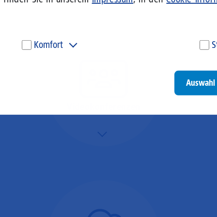
Komfort
S
Diese Cookies werden genutzt, um Ihnen personalisierte
Um
Inhalte, passend zu Ihren Interessen anzuzeigen. Somit
ve
können wir Ihnen Angebote präsentieren, die für Sie
un
Auswahl 
besonders relevant sind. Diese Cookies sind z. B. notwendig,
be
um unsere Videos, die wir von Youtube einbinden,
be
wiedergeben zu können.
un
Videokonferenzen
Go
Mehr/Weniger
Ob Webinare oder Team-
Call – Videotools sind
allgegenwärtig und
brauchen stabile
Geschwindigkeiten in