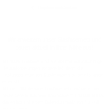
Eingaben zurücksetzen
Wir erweitern unser Glasfasernetz und
bauen aktuell in Ihrer Nähe aus!
Mit 100% Glasfaser sind Sie optimal auf zukünftige
Herausforderungen vorbereitet, denn die
Leistungsgrenze von Kupferkabeln ist bereits lange
erreicht!
Mit dem 1&1 Versatel Glasfasernetz realisieren wir
heute bereits Business-Anschlüsse mit 10.000 MBit/s,
das entspricht einem Datendurchsatz von 1,25 GB