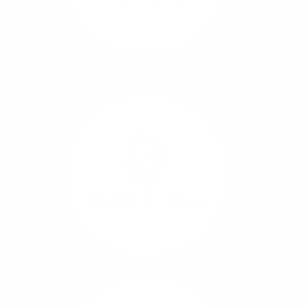
Richtungen.
Mehr/Weniger
Die Übertragung und
Synchronisation großer
Datenmengen wird
schnell und sicher
ausgeführt.
Standort-Vernetzung
Mehr/Weniger
Über hochperformante
Glasfaser-Leitungen