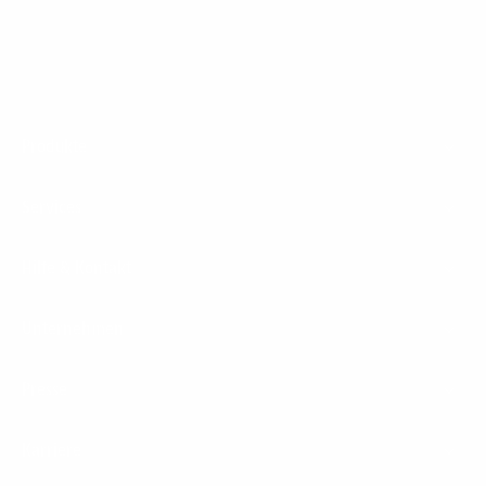
Footer
Produkte
Menu
Services
Hilfe & Kontakt
Unternehmen
Presse
Karriere