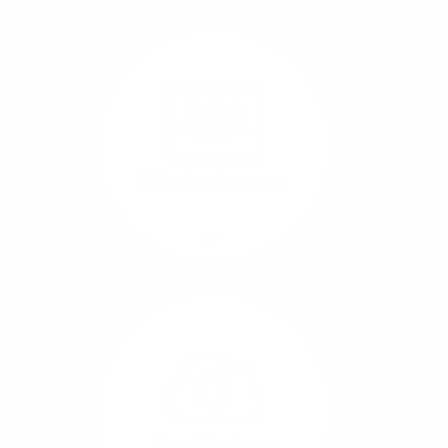
Nutzen Sie beste
Performance für
Software, die über das
Internet betrieben wird
(SaaS).
Videokonferenzen
Mehr/Weniger
Ob Webinare oder Team-
Call – Videotools sind
allgegenwärtig und
brauchen stabile
Geschwindigkeiten in
beide Übertragungs-
Cloud-Backups