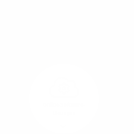
Mit einem Glasfaser-Direktanschluss an Ihr Gebäude
setzen Sie bereits heute auf Leitungstechnologie von
morgen: Hochgeschwindigkeit ohne Leistungsabfall,
um allen Herausforderungen an die sich
verändernde Arbeitswelt gerecht zu werden.
Online-Software-
Lösungen
Mehr/Weniger