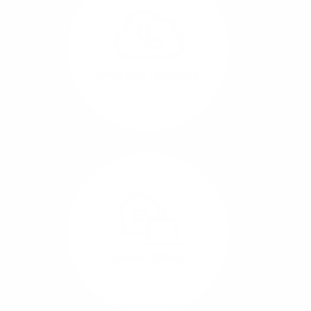
können Sie Ihre
Unternehmens-Standorte
leicht miteinander
verbinden.
Internet-Telefonie
Mehr/Weniger
Das Telefonieren ist
längst digital geworden
und in bester
Sprachqualität über
Glasfaser auch
kostensparend zu
Home-Office
realisieren.
Mehr/Weniger