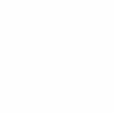
Carrier / Wholesale
Vertriebspartner
Privatkunden
Rechtliches
Unternehmen
Kunden-Login
© 2026 1&1 Versatel GmbH
News-Blog
Business Infoline
0800 8040200