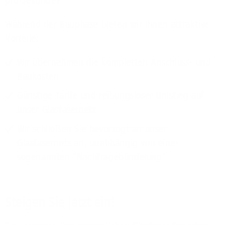
pro Sekunde!
Während der Bauphase bieten wir Ihnen attraktive
Vorteile:
Wir übernehmen die kompletten Anschluss- und
Baukosten
Günstige Tarife und reibungsloser Umstieg auf
unser Glasfasernetz
Wir schließen Sie bevorzugt an unser
Glasfasernetz an, unabhängig von einer
sogenannten "Nachfragebündelung"
Steigen Sie jetzt ein!