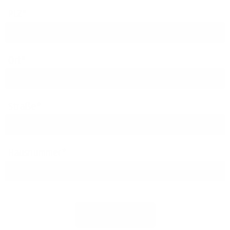
PLZ
Ort
Straße
Hausnummer
Jetzt prüfen