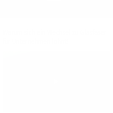
Bieten Sie Ihren
Mitarbeitenden den
Zugriff auf Ihre Server
auch im Home-Ofﬁce.
Warum sich ein Wechsel zu Glasfaser
für Unternehmen lohnt!
Play