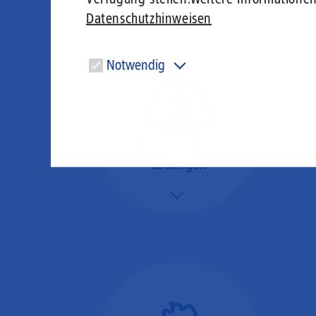
Datenschutzhinweisen
Notwendig
Diese Cookies sind für den Betrieb der Seite unbedingt
notwendig und ermöglichen beispielsweise
sicherheitsrelevante Funktionalitäten.
Online-Software-
Lösungen
Mehr/Weniger
Nutzen Sie beste
Performance für
Software, die über das
Internet betrieben wird
(SaaS).