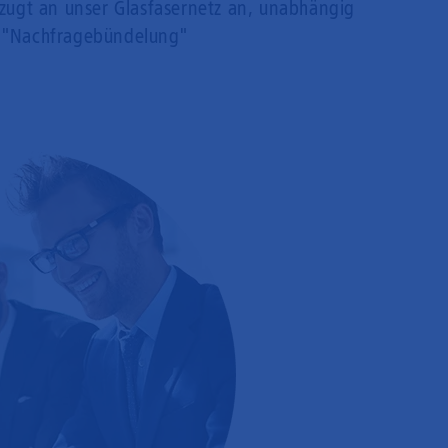
rzugt an unser Glasfasernetz an, unabhängig
 "Nachfragebündelung"