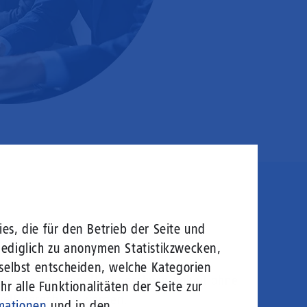
en sie rein!
es, die für den Betrieb der Seite und
lediglich zu anonymen Statistikzwecken,
 selbst entscheiden, welche Kategorien
logie von morgen: Hochgeschwindigkeit ohne
r alle Funktionalitäten der Seite zur
welt gerecht zu werden.
mationen
und in den