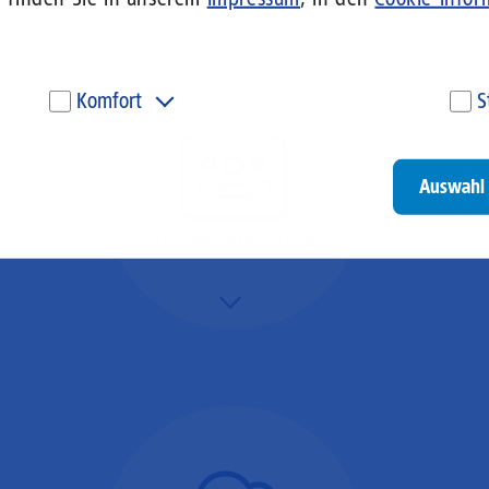
Komfort
S
Diese Cookies werden genutzt, um Ihnen personalisierte
Um
Inhalte, passend zu Ihren Interessen anzuzeigen. Somit
ve
können wir Ihnen Angebote präsentieren, die für Sie
un
Auswahl 
besonders relevant sind. Diese Cookies sind z. B. notwendig,
be
um unsere Videos, die wir von Youtube einbinden,
be
wiedergeben zu können.
un
Videokonferenzen
Go
Mehr/Weniger
Ob Webinare oder Team-
Call – Videotools sind
allgegenwärtig und
brauchen stabile
Geschwindigkeiten in