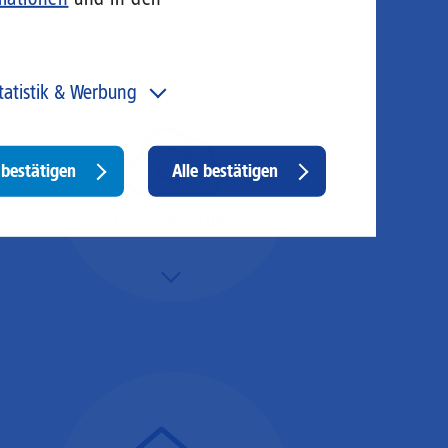
tatistik & Werbung
 unser Angebot und unsere Webseite weiter zu
rbessern, erfassen wir anonymisierte Daten für Statistiken
d Analysen. Mithilfe dieser Cookies können wir
Withdraw
bestätigen
Alle bestätigen
ispielsweise die Besucherzahlen und den Effekt
consent
stimmter Seiten unseres Web-Auftritts ermitteln und
sere Inhalte optimieren. Hier kommen z. B. Cookies von
Cloud-Backups
ogle und LinkedIN zum Einsatz.
Mehr/Weniger
Die Übertragung und
Synchronisation großer
Datenmengen wird
schnell und sicher
ausgeführt.