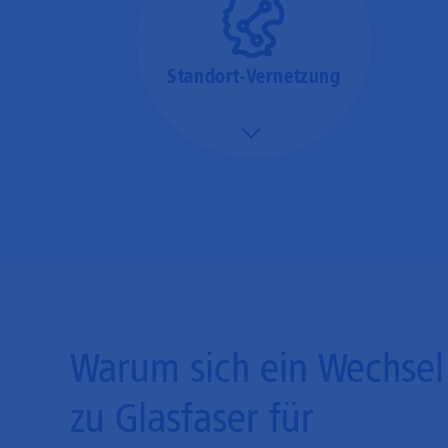
Standort-Vernetzung
Mehr/Weniger
Über hochperformante
Glasfaser-Leitungen
können Sie Ihre
Unternehmens-Standorte
leicht miteinander
verbinden.
Warum sich ein Wechsel
zu Glasfaser für