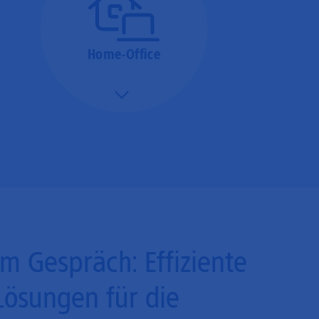
Home-Office
Mehr/Weniger
Bieten Sie Ihren
Mitarbeitenden den
Zugriff auf Ihre Server
auch im Home-Ofﬁce.
Im Gespräch: Effiziente
Lösungen für die