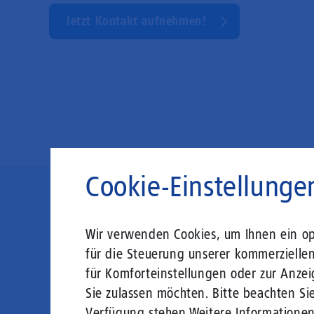
Jetzt Kontakt aufnehmen!
Cookie-Einstellunge
Die Zukunft
Wir verwenden Cookies, um Ihnen ein opt
für die Steuerung unserer kommerzielle
für Komforteinstellungen oder zur Anzei
Mit einem Glasfaser-Direktanschluss an Ih
Sie zulassen möchten. Bitte beachten Sie
Leistungsabfall, um al
Verfügung stehen.
Weitere Informatione