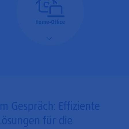
Home-Office
Mehr/Weniger
Bieten Sie Ihren
Mitarbeitenden den
Zugriff auf Ihre Server
auch im Home-Ofﬁce.
Im Gespräch: Effiziente
Lösungen für die