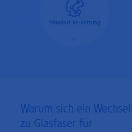
Standort-Vernetzung
Mehr/Weniger
Über hochperformante
Glasfaser-Leitungen
können Sie Ihre
Unternehmens-Standorte
leicht miteinander
verbinden.
Warum sich ein Wechsel
zu Glasfaser für