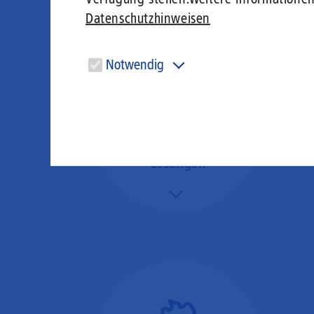
Datenschutzhinweisen
Notwendig
Diese Cookies sind für den Betrieb der Seite unbedingt
notwendig und ermöglichen beispielsweise
sicherheitsrelevante Funktionalitäten.
Online-Software-
Lösungen
Mehr/Weniger
Nutzen Sie beste
Performance für
Software, die über das
Internet betrieben wird
(SaaS).