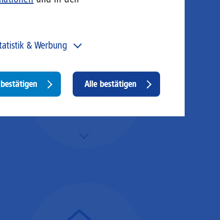
tatistik & Werbung
 unser Angebot und unsere Webseite weiter zu
rbessern, erfassen wir anonymisierte Daten für Statistiken
d Analysen. Mithilfe dieser Cookies können wir
Withdraw
bestätigen
Alle bestätigen
ispielsweise die Besucherzahlen und den Effekt
consent
stimmter Seiten unseres Web-Auftritts ermitteln und
sere Inhalte optimieren. Hier kommen z. B. Cookies von
Cloud-Backups
ogle und LinkedIN zum Einsatz.
Mehr/Weniger
Die Übertragung und
Synchronisation großer
Datenmengen wird
schnell und sicher
ausgeführt.