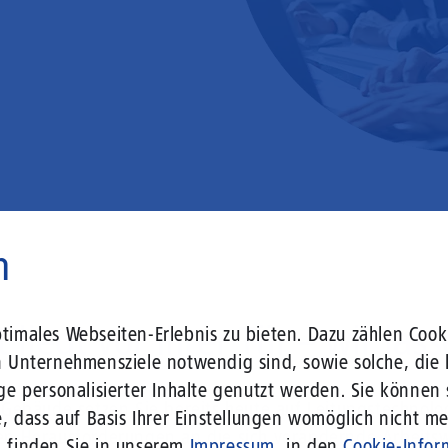
n
 liegt vor Ihrer Tür – wir lass
imales Webseiten-Erlebnis zu bieten. Dazu zählen Cooki
n Unternehmensziele notwendig sind, sowie solche, die 
ge personalisierter Inhalte genutzt werden. Sie können
r Gebäude setzen Sie bereits heute auf Leitungstechno
, dass auf Basis Ihrer Einstellungen womöglich nicht meh
len Herausforderungen an die sich verändernde Arbeits
n finden Sie in unserem
Impressum
, in den
Cookie-Infor