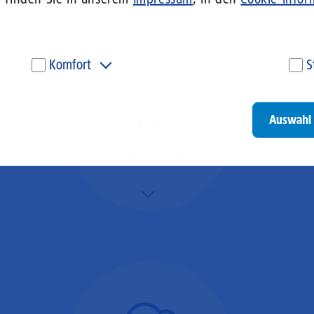
Komfort
S
Diese Cookies werden genutzt, um Ihnen personalisierte
Um
Inhalte, passend zu Ihren Interessen anzuzeigen. Somit
ve
können wir Ihnen Angebote präsentieren, die für Sie
un
Auswahl 
besonders relevant sind. Diese Cookies sind z. B. notwendig,
be
um unsere Videos, die wir von Youtube einbinden,
be
wiedergeben zu können.
un
Videokonferenzen
Go
Mehr/Weniger
Ob Webinare oder Team-
Call – Videotools sind
allgegenwärtig und
brauchen stabile
Geschwindigkeiten in