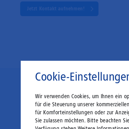
Jetzt Kontakt aufnehmen!
Cookie-Einstellunge
Die Zukunft
Wir verwenden Cookies, um Ihnen ein opt
für die Steuerung unserer kommerzielle
für Komforteinstellungen oder zur Anzei
Mit einem Glasfaser-Direktanschluss an Ih
Sie zulassen möchten. Bitte beachten Sie
Leistungsabfall, um al
Verfügung stehen.
Weitere Informatione