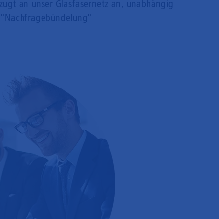
rzugt an unser Glasfasernetz an, unabhängig
 "Nachfragebündelung"