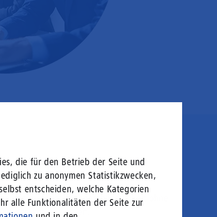
en sie rein!
es, die für den Betrieb der Seite und
lediglich zu anonymen Statistikzwecken,
 selbst entscheiden, welche Kategorien
logie von morgen: Hochgeschwindigkeit ohne
r alle Funktionalitäten der Seite zur
welt gerecht zu werden.
mationen
und in den