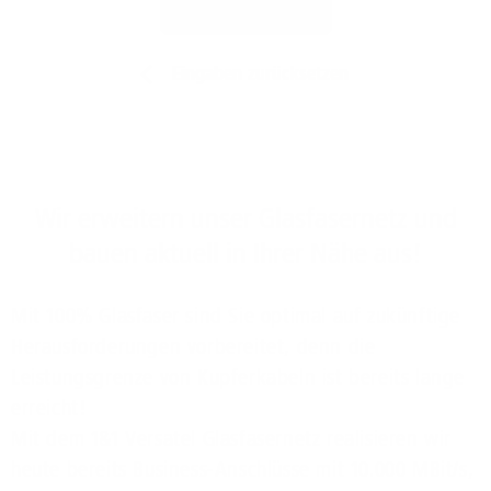
Jetzt prüfen
Eingaben zurücksetzen
Wir erweitern unser Glasfasernetz und
bauen aktuell in Ihrer Nähe aus!
Mit 100% Glasfaser sind Sie optimal auf zukünftige
Herausforderungen vorbereitet, denn die
Leistungsgrenze von Kupferkabeln ist bereits lange
erreicht!
Mit dem 1&1 Versatel Glasfasernetz realisieren wir
heute bereits Business-Anschlüsse mit 10.000 MBit/s,