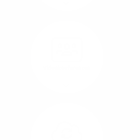
Mehr/Weniger
Nutzen Sie beste
Performance für
Software, die über das
Internet betrieben wird
(SaaS).
Videokonferenzen
Mehr/Weniger
Ob Webinare oder Team-
Call – Videotools sind
allgegenwärtig und
brauchen stabile
Geschwindigkeiten in