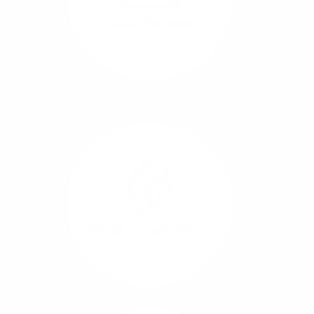
beide Übertragungs-
Cloud-Backups
Richtungen.
Mehr/Weniger
Die Übertragung und
Synchronisation großer
Datenmengen wird
schnell und sicher
ausgeführt.
Standort-Vernetzung
Mehr/Weniger
Über hochperformante