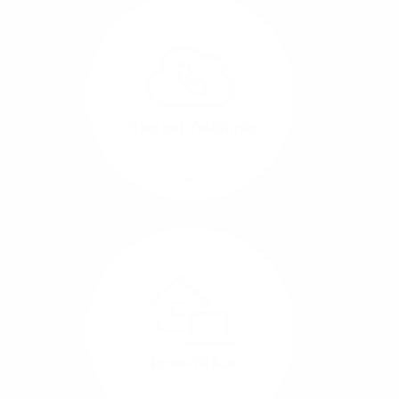
Glasfaser-Leitungen
können Sie Ihre
Unternehmens-Standorte
leicht miteinander
verbinden.
Internet-Telefonie
Mehr/Weniger
Das Telefonieren ist
längst digital geworden
und in bester
Sprachqualität über
Glasfaser auch
kostensparend zu
Home-Office
realisieren.