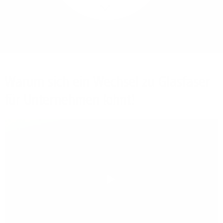
Mehr/Weniger
Bieten Sie Ihren
Mitarbeitenden den
Zugriff auf Ihre Server
auch im Home-Ofﬁce.
Warum sich ein Wechsel zu Glasfaser
für Unternehmen lohnt!
Play