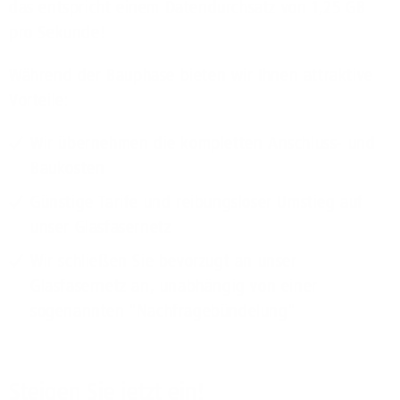
das entspricht einem Datendurchsatz von 1,25 GB
pro Sekunde!
Während der Bauphase bieten wir Ihnen attraktive
Vorteile:
Wir übernehmen die kompletten Anschluss- und
Baukosten
Günstige Tarife und reibungsloser Umstieg auf
unser Glasfasernetz
Wir schließen Sie bevorzugt an unser
Glasfasernetz an, unabhängig von einer
sogenannten "Nachfragebündelung"
Steigen Sie jetzt ein!