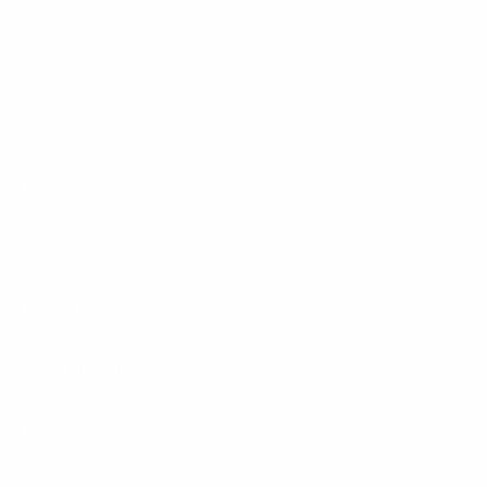
1&1 Glasfaser Connect
Footer
Produkte
Menu
Services
Hilfe & Kontakt
Unternehmen
Presse