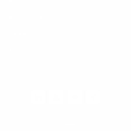
Karriere
Carrier / Wholesale
Vertriebspartner
Privatkunden
Rechtliches
Unternehmen
Kunden-Login
© 2026 1&1 Versatel GmbH
News-Blog