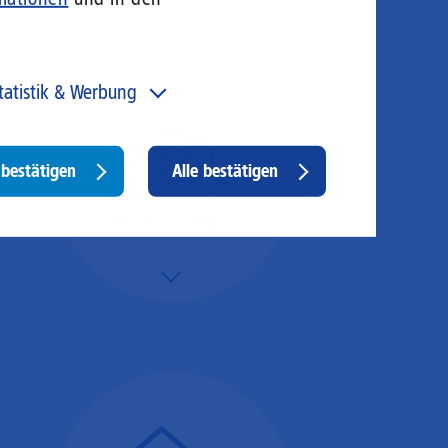
tatistik & Werbung
 unser Angebot und unsere Webseite weiter zu
rbessern, erfassen wir anonymisierte Daten für Statistiken
d Analysen. Mithilfe dieser Cookies können wir
Withdraw
bestätigen
Alle bestätigen
ispielsweise die Besucherzahlen und den Effekt
consent
stimmter Seiten unseres Web-Auftritts ermitteln und
sere Inhalte optimieren. Hier kommen z. B. Cookies von
Cloud-Backups
ogle und LinkedIN zum Einsatz.
Mehr/Weniger
Die Übertragung und
Synchronisation großer
Datenmengen wird
schnell und sicher
ausgeführt.