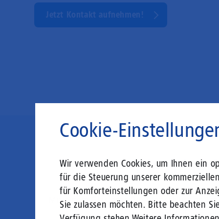
Jetzt Kontakt aufnehmen!
Cookie-Einstellunge
Die Zukunft
Wir verwenden Cookies, um Ihnen ein opt
für die Steuerung unserer kommerzielle
für Komforteinstellungen oder zur Anzei
Mit einem Glasfaser-Direktanschluss an Ih
Sie zulassen möchten. Bitte beachten Sie
Leistungsabfall, um al
Verfügung stehen.
Weitere Informatione