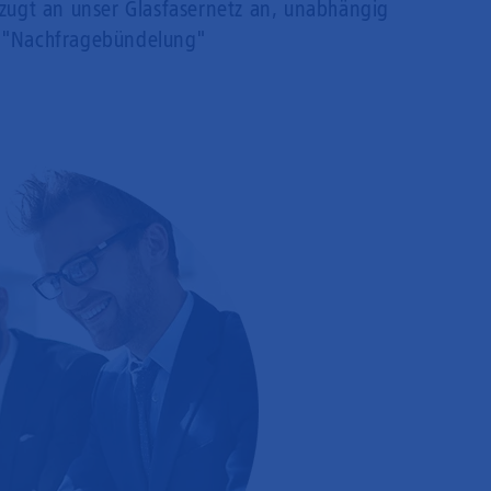
rzugt an unser Glasfasernetz an, unabhängig
 "Nachfragebündelung"