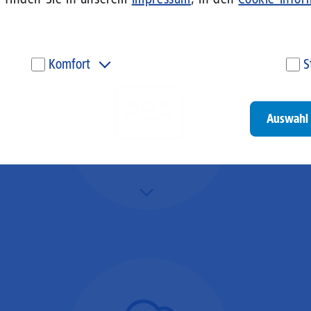
Komfort
S
Diese Cookies werden genutzt, um Ihnen personalisierte
Um
Inhalte, passend zu Ihren Interessen anzuzeigen. Somit
ve
können wir Ihnen Angebote präsentieren, die für Sie
un
Auswahl 
besonders relevant sind. Diese Cookies sind z. B. notwendig,
be
um unsere Videos, die wir von Youtube einbinden,
be
wiedergeben zu können.
un
Videokonferenzen
Go
Mehr/Weniger
Ob Webinare oder Team-
Call – Videotools sind
allgegenwärtig und
brauchen stabile
Geschwindigkeiten in