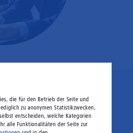
en sie rein!
es, die für den Betrieb der Seite und
lediglich zu anonymen Statistikzwecken,
 selbst entscheiden, welche Kategorien
logie von morgen: Hochgeschwindigkeit ohne
r alle Funktionalitäten der Seite zur
welt gerecht zu werden.
mationen
und in den