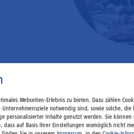
n
 liegt vor Ihrer Tür – wir lass
imales Webseiten-Erlebnis zu bieten. Dazu zählen Cooki
n Unternehmensziele notwendig sind, sowie solche, die 
ge personalisierter Inhalte genutzt werden. Sie können
r Gebäude setzen Sie bereits heute auf Leitungstechno
, dass auf Basis Ihrer Einstellungen womöglich nicht meh
len Herausforderungen an die sich verändernde Arbeits
n finden Sie in unserem
Impressum
, in den
Cookie-Infor