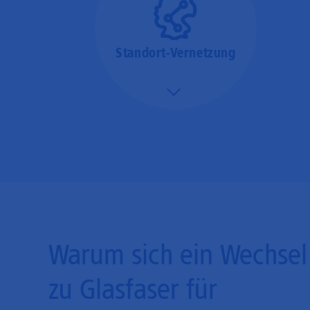
Standort-Vernetzung
Mehr/Weniger
Über hochperformante
Glasfaser-Leitungen
können Sie Ihre
Unternehmens-Standorte
leicht miteinander
verbinden.
Warum sich ein Wechsel
zu Glasfaser für