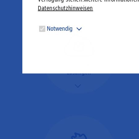
Datenschutzhinweisen
Notwendig
Diese Cookies sind für den Betrieb der Seite unbedingt
notwendig und ermöglichen beispielsweise
sicherheitsrelevante Funktionalitäten.
Online-Software-
Lösungen
Mehr/Weniger
Nutzen Sie beste
Performance für
Software, die über das
Internet betrieben wird
(SaaS).