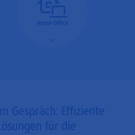
Home-Office
Mehr/Weniger
Bieten Sie Ihren
Mitarbeitenden den
Zugriff auf Ihre Server
auch im Home-Ofﬁce.
Im Gespräch: Effiziente
Lösungen für die