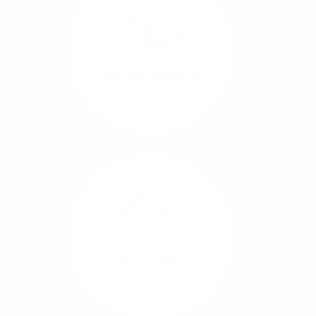
können Sie Ihre
Unternehmens-Standorte
leicht miteinander
verbinden.
Internet-Telefonie
Mehr/Weniger
Das Telefonieren ist
längst digital geworden
und in bester
Sprachqualität über
Glasfaser auch
kostensparend zu
Home-Office
realisieren.
Mehr/Weniger