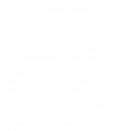
Eingaben zurücksetzen
Wir erweitern unser Glasfasernetz und
bauen aktuell in Ihrer Nähe aus!
Mit 100% Glasfaser sind Sie optimal auf zukünftige
Herausforderungen vorbereitet, denn die
Leistungsgrenze von Kupferkabeln ist bereits lange
erreicht!
Mit dem 1&1 Versatel Glasfasernetz realisieren wir
heute bereits Business-Anschlüsse mit 10.000 MBit/s,
das entspricht einem Datendurchsatz von 1,25 GB