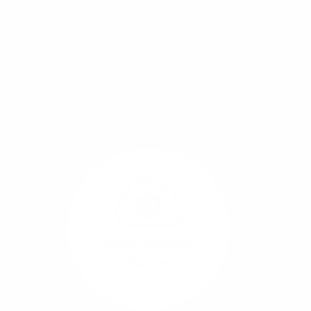
Mit einem Glasfaser-Direktanschluss an Ihr Gebäude
setzen Sie bereits heute auf Leitungstechnologie von
morgen: Hochgeschwindigkeit ohne Leistungsabfall,
um allen Herausforderungen an die sich
verändernde Arbeitswelt gerecht zu werden.
Online-Software-
Lösungen
Mehr/Weniger