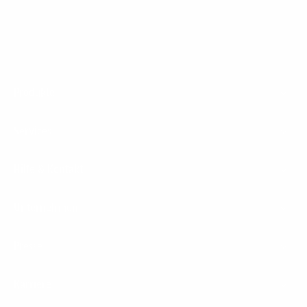
Footer
Produkte
Menu
Services
Hilfe & Kontakt
Unternehmen
Presse
Karriere