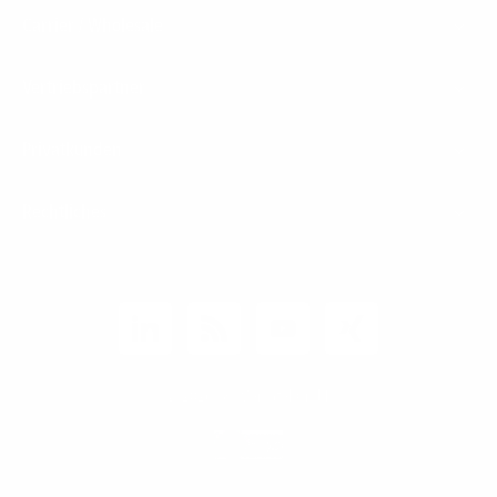
Carrier / Wholesale
Vertriebspartner
Privatkunden
Rechtliches
Unternehmen
Kunden-Login
© 2026 1&1 Versatel GmbH
News-Blog
Business Infoline
0800 8040200