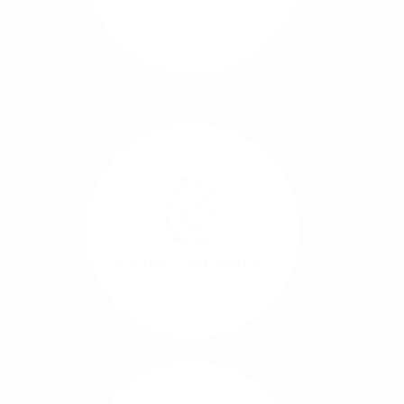
Richtungen.
Mehr/Weniger
Die Übertragung und
Synchronisation großer
Datenmengen wird
schnell und sicher
ausgeführt.
Standort-Vernetzung
Mehr/Weniger
Über hochperformante
Glasfaser-Leitungen