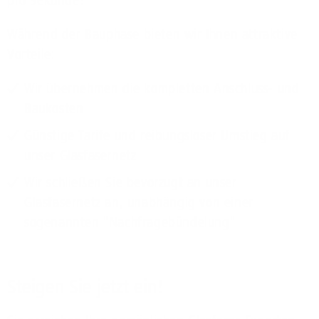
pro Sekunde!
Während der Bauphase bieten wir Ihnen attraktive
Vorteile:
Wir übernehmen die kompletten Anschluss- und
Baukosten
Günstige Tarife und reibungsloser Umstieg auf
unser Glasfasernetz
Wir schließen Sie bevorzugt an unser
Glasfasernetz an, unabhängig von einer
sogenannten "Nachfragebündelung"
Steigen Sie jetzt ein!