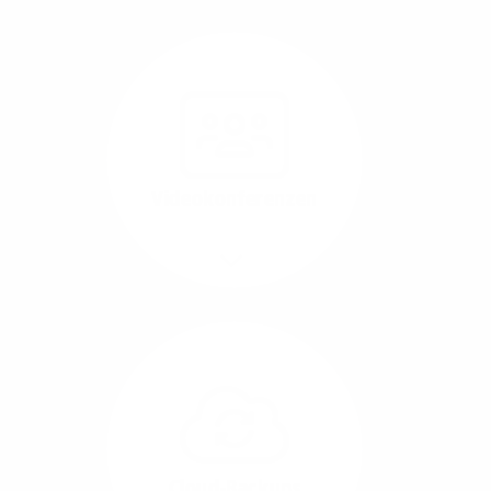
Nutzen Sie beste
Performance für
Software, die über das
Internet betrieben wird
(SaaS).
Videokonferenzen
Mehr/Weniger
Ob Webinare oder Team-
Call – Videotools sind
allgegenwärtig und
brauchen stabile
Geschwindigkeiten in
beide Übertragungs-
Cloud-Backups