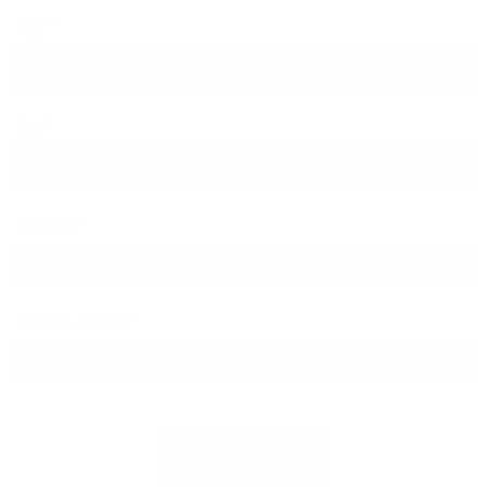
PLZ
Ort
Straße
Hausnummer
Jetzt prüfen