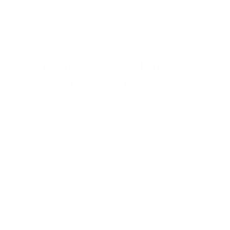
Bieten Sie Ihren
Mitarbeitenden den
Zugriff auf Ihre Server
auch im Home-Ofﬁce.
Warum sich ein Wechsel zu Glasfaser
für Unternehmen lohnt!
Play