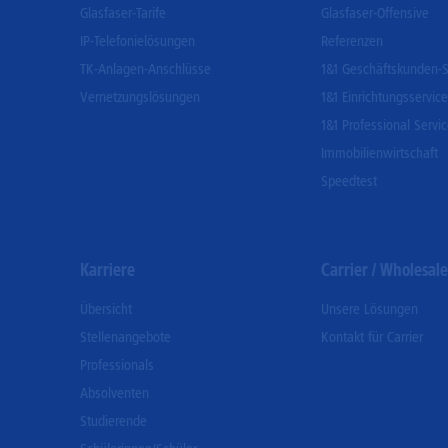
Glasfaser-Tarife
Glasfaser-Offensive
IP-Telefonielösungen
Referenzen
TK-Anlagen-Anschlüsse
1&1 Geschäftskunden-S
Vernetzungslösungen
1&1 Einrichtungsservice
1&1 Professional Servi
Immobilienwirtschaft
Speedtest
Karriere
Carrier / Wholesale
Übersicht
Unsere Lösungen
Stellenangebote
Kontakt für Carrier
Professionals
Absolventen
Studierende