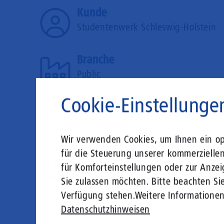
Kunde
Studentenwerk Schleswig-Holstein
Branche
Public
Cookie-Einstellunge
Lösung
Glasfaser-Anbindung (1&1 Glasfaser 
Wir verwenden Cookies, um Ihnen ein opt
Mehr erfahren
für die Steuerung unserer kommerzielle
für Komforteinstellungen oder zur Anzei
Referenz-Story (PDF)
Sie zulassen möchten. Bitte beachten Sie
(590.36 KB)
Verfügung stehen.
Weitere Informatione
Zum Blogbeitrag
Datenschutzhinweisen