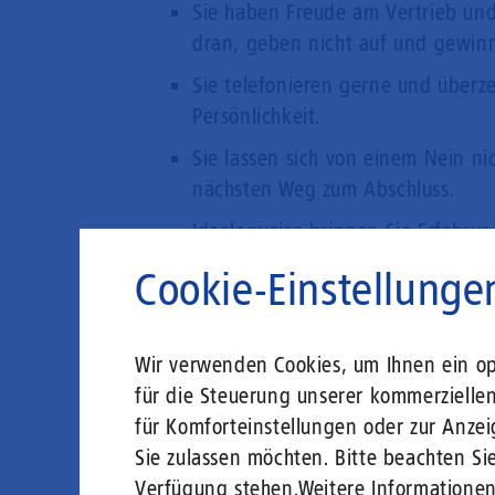
Sie haben Freude am Vertrieb und
dran, geben nicht auf und gewin
Sie telefonieren gerne und überz
Persönlichkeit.
Sie lassen sich von einem Nein n
nächsten Weg zum Abschluss.
Idealerweise bringen Sie Erfahrun
Sales oder B2B-Vertrieb mit.
Cookie-Einstellunge
Erfahrung in der Telekommunikatio
Sie arbeiten eigenverantwortlich,
Wir verwenden Cookies, um Ihnen ein opt
Ihre Verkaufsziele zu erreichen.
für die Steuerung unserer kommerzielle
CRM-Systeme und MS Office sind I
für Komforteinstellungen oder zur Anzei
Sie zulassen möchten. Bitte beachten Sie
Sehr gute Deutschkenntnisse in Wo
Verfügung stehen.
Weitere Informatione