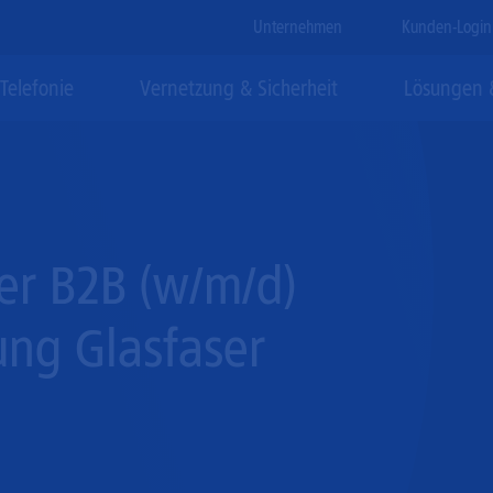
Meta
Unternehmen
Kunden-Login
hbegriff
Telefonie
Vernetzung & Sicherheit
Lösungen &
asfaser-Tarife
rnetzungslösungen
oud-Lösungen
IP-Telefonielösungen
Sicherheitslösungen
Geschäftskunden-Service
Office Fast & Secure
SD-WAN Compact
Voice SIP
Managed Firewall
using
Glasfaser-Technik
Glasfaser Connect
Secure SD-WAN
Business Phone
DDoS Protect
er B2B (w/m/d)
crosoft 365 Lösungen
Glasfaser-FAQ
Glasfaser Premium
VPN Business
Microsoft Teams
ng Glasfaser
Ethernet
RingCentral
sting
Glasfaser-Anschluss
siness DSL
TK-Anlagen-Anschlüsse
rdware Kooperationen
Schnell-Start
Service-Rufnummern
Contact-Center