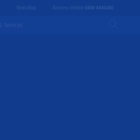
News-Blog
Business Infoline
0800 8040200
Suche
 Services
ein-/ausblend
Glasfaser-Offensive
Digitale Souveränität
Branchenlösungen
Glasfaser-Ausbau
Autohäuser
Glasfaser-Ausbaustädte
Hospitality
Glasfaser-Hausanschluss
Medien
Glasfaser-Hausverkabelung
Referenzen
Immobilienwirtschaft
BVB
Schmitz Cargobull