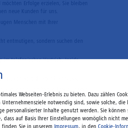
 möchten Erfolge erzielen, Sie bleiben
nen neue Kunden für uns.
eugen Menschen mit Ihrer
icht entmutigen, sondern suchen den
g im telefonischen Vertrieb, Inside
n
n ist von Vorteil, aber kein Muss.
 zielorientiert und haben Freude daran,
imales Webseiten-Erlebnis zu bieten. Dazu zählen Cooki
n Unternehmensziele notwendig sind, sowie solche, die 
hnen vertraut.
ge personalisierter Inhalte genutzt werden. Sie können
, dass auf Basis Ihrer Einstellungen womöglich nicht meh
rt und Schrift runden Ihr Profil ab.
n finden Sie in unserem
Impressum
, in den
Cookie-Infor