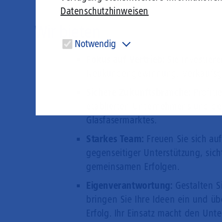
Datenschutzhinweisen
Wir bieten
Notwendig
Fokus auf Vertrieb:
Sie investieren
Diese Cookies sind für den Betrieb der Seite unbedingt
notwendig und ermöglichen beispielsweise
Neukundengewinnung, Verkaufsges
sicherheitsrelevante Funktionalitäten.
Sichere Zukunftsbranche:
Profitie
etablierten Unternehmens und d
Glasfasermarktes.
Starkes Team:
Freuen Sie sich auf
gegenseitiger Unterstützung, si
gemeinsamen Erfolgen.
Eigenverantwortung:
Gestalten Si
bringen Sie Ihre Ideen ein und ü
Erfolg. Ihr Einsatz macht den Unt