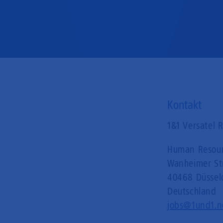
Mobilfunk
Kontakt
1&1 Versatel 
Human Resou
t
Wanheimer St
40468 Düssel
Deutschland
jobs@1und1.n