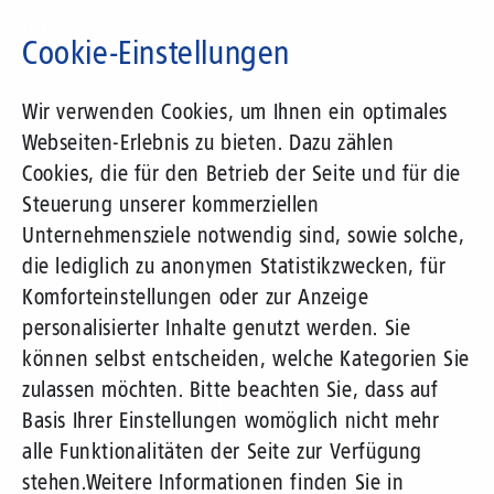
Direkt
zum
Cookie-Einstellungen
Inhalt
Suchbegriff
Wir verwenden Cookies, um Ihnen ein optimales
Webseiten-Erlebnis zu bieten. Dazu zählen
Gemeinsam erfolgreich
Cookies, die für den Betrieb der Seite und für die
Steuerung unserer kommerziellen
Karrierechancen
Unternehmensziele notwendig sind, sowie solche,
die lediglich zu anonymen Statistikzwecken, für
Für Professionals, Absolventen, Studierende
Komforteinstellungen oder zur Anzeige
und Schüler
personalisierter Inhalte genutzt werden. Sie
können selbst entscheiden, welche Kategorien Sie
zulassen möchten. Bitte beachten Sie, dass auf
Zu den Stellenangeboten
Basis Ihrer Einstellungen womöglich nicht mehr
alle Funktionalitäten der Seite zur Verfügung
stehen.
Weitere Informationen finden Sie in