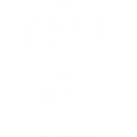
Wachtums-
markt
Glasfaser und
Digitalisierung sind die
Wachstumstreiber der
nächsten Jahre und
gerade für
Geschäftskunden von
höchster Wichtigkeit.