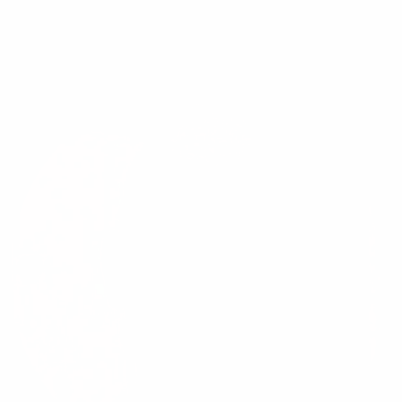
haben:
E-Mail:
jobs@1und1.net