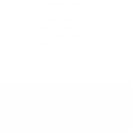
Interessante Karriere-
möglichkeiten gibt
es unter anderem in
den Unternehmens-
bereichen Sales,
Marketing, IT, Technik
und Controlling.
Kontakt zum
1&1 Versatel Recruiting Team
Melden Sie sich gern bei uns, wenn Sie Fragen