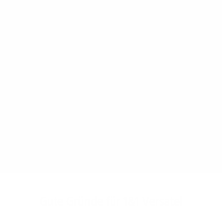
Gemeinsam viel erreichen
Veränderung, Verantwortung und
Verbindung
Finden Sie nicht nur einen Beruf, sondern Ihre
„Berufung“ in vielen spannenden Geschäftsfeldern
von 1&1 Versatel.
Gute Gründe für 1&1 Versatel