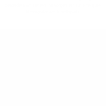
besonders am Herzen. So sorgen wir für eine gute
Atmosphäre am Arbeitsplatz.
Ihre Möglichkeiten bei 1&1 Versatel