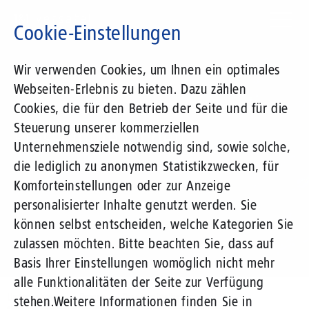
Direkt
zum
Cookie-Einstellungen
Inhalt
Suchbegriff
Wir verwenden Cookies, um Ihnen ein optimales
Webseiten-Erlebnis zu bieten. Dazu zählen
1&1 Versatel
Cookies, die für den Betrieb der Seite und für die
Steuerung unserer kommerziellen
Pressemitteilungen
Unternehmensziele notwendig sind, sowie solche,
die lediglich zu anonymen Statistikzwecken, für
Komforteinstellungen oder zur Anzeige
personalisierter Inhalte genutzt werden. Sie
können selbst entscheiden, welche Kategorien Sie
zulassen möchten. Bitte beachten Sie, dass auf
Basis Ihrer Einstellungen womöglich nicht mehr
alle Funktionalitäten der Seite zur Verfügung
Unternehmen
Presse
Pressemitteilungen
stehen.
Weitere Informationen finden Sie in