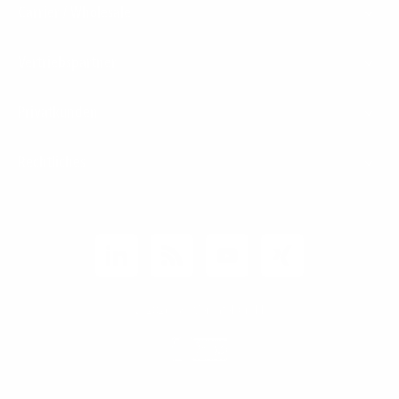
Carrier / Wholesale
Vertriebspartner
Privatkunden
Rechtliches
Unternehmen
Kunden-Login
© 2026 1&1 Versatel GmbH
News-Blog
Business Infoline
0800 8040200