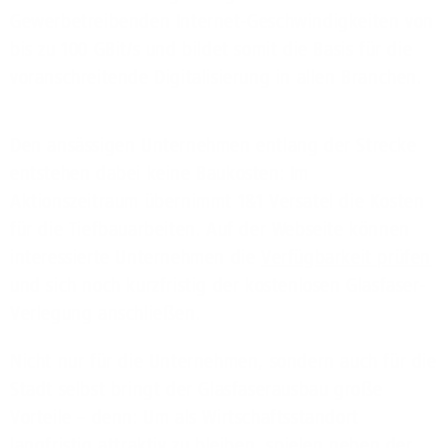
Gewerbetreibenden Internet-Geschwindigkeiten von
bis zu 100 GBit/s und bildet somit die Basis für die
voranschreitende Digitalisierung in allen Branchen.
Den ansässigen Unternehmen entlang der Strecke
entstehen dabei keine Baukosten: Im
Aktionszeitraum übernimmt 1&1 Versatel die Kosten
für die Tiefbauarbeiten. Auf der Webseite können
interessierte Unternehmen die
Verfügbarkeit prüfen
und sich noch kurzfristig der kostenlosen Glasfaser-
Verlegung anschließen.
Nicht nur für die Unternehmen, sondern auch für die
Stadt selbst bringt der Glasfaserausbau große
Vorteile – denn: Um als Wirtschaftsstandort
langfristig attraktiv zu bleiben, spielen neben der