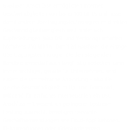
Glasfaser-Anschlüsse ermöglichen Internet-
Geschwindigkeiten von bis zu 100 GBit/s und lassen
damit andere Übertragungstechnologien im direkten
Geschwindigkeitsvergleich weit hinter sich.
Kupferleitungen (also DSL und Vectoring) schaffen
höchstens 250 MBit/s. Damit ist Glasfaser die einzige
Übertragungstechnologie, die den steigenden
Bandbreitenbedarf auch langfristig abdecken kann.
Immer wichtiger, gerade für Unternehmen, wird
zudem die symmetrische Anbindung – also die
gleiche Geschwindigkeit im Up- und Download.
Während für einfaches Internetsurfen ein DSL-
Anschluss mit wesentlich geringerer Upstream-
Leistung ausreicht, benötigen relevante
Geschäftsanwendungen wie Cloud-Applikationen,
KI-Anwendungen oder Videokonferenzen