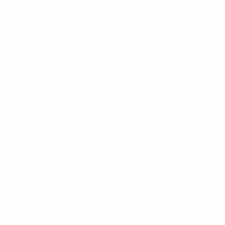
Footer
Produkte
Menu
Services
Hilfe & Kontakt
Unternehmen
Presse
Karriere