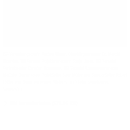
ZEF-Verwaltungschefin Nadine Walter, Oberbürgermeister Dr. Marold
Wosnitza, 1&1 Versatel Projektmanagerin Sonja Lissak, 1&1 Versatel
Vertriebsleiter Christian Kussmann, 1&1 Versatel Kommunalmanager
Matthias Damm sowie Projektleiter Sven Müller und Standortleiter Robert
Löffler vom Bauunternehmen Nibler (v.l.n.r.) beim gemeinamen
Spatenstich.
Bild herunterladen (578.96 KB)