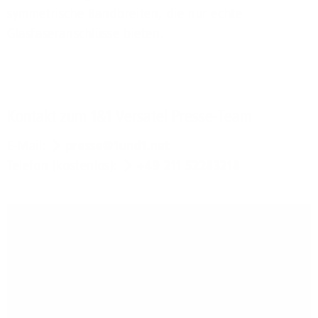
symmetrische Bandbreiten, die nur echte
Glasfaseranschlüsse bieten.
Kontakt zum 1&1 Versatel Presse-Team
E-Mail:
presse@1und1.net
Telefon (kostenlos):
+49 211 52283218