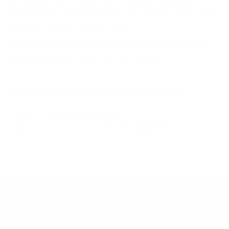
interessierten Unternehmen per Telefon unter
0711
2021-245
und per E-Mail unter
Manuel.Lamprecht@1und1.net
als persönlicher
Ansprechpartner gerne zur Verfügung.
Kontakt zum 1&1 Versatel Presse-Team
E-Mail:
presse@1und1.net
Telefon (kostenlos):
+49 211 52283218
Über 1&1 Versatel: