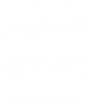
höchstens 250 MBit/s, bei den Koaxialnetzen der
Kabelanbieter ist im Download bei maximal 1 GBit/s
Schluss, im Upload sogar schon bei 50 MBit/s. Damit
ist Glasfaser die einzige Übertragungstechnologie,
die den steigenden Bandbreitenbedarf auch
langfristig abdecken kann.
Bei der Investitionsentscheidung von Unternehmen
spielt neben der Verkehrsanbindung und der
überregionalen Bedeutung des Standortes verstärkt
die Verfügbarkeit einer modernen
Telekommunikationsinfrastruktur mit großer
Bandbreite eine ausschlaggebende Rolle. Diese wird
in Malsch dank der Anbindung an ein
zukunftsfähiges Glasfasernetz nun weiter verbessert.
„Um die Chancen in der digitalen Welt nutzen zu