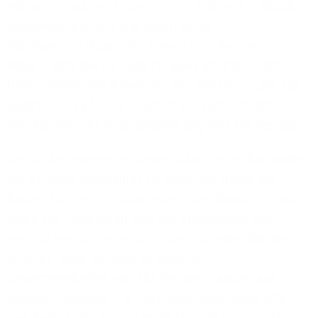
können, brauchen Unternehmen Internet in Gigabit-
Geschwindigkeiten und damit echte
Glasfaseranschlüsse. Wir freuen uns, dass wir in
Malsch jetzt die Voraussetzungen schaffen, damit
Unternehmen die Potenziale der Digitalisierung voll
ausschöpfen können“, betont Dr. Sören Trebst,
Vorsitzender der Geschäftsführung von 1&1 Versatel.
Den Unternehmen entstehen dabei keine Baukosten:
1&1 Versatel übernimmt im Aktionszeitraum die
Kosten für die Tiefbauarbeiten, den Hausanschluss
sowie die Installation und das Freischalten des
technischen Equipments. In den nächsten Wochen
erhalten Unternehmen in Malscher
Gewerbegebieten von 1&1 Versatel passgenaue
Gigabit-Angebote – je nach Unternehmensgröße
und Bedarf. Bei Fragen steht Manuel Lamprecht