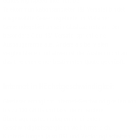
echtes Highspeed-Internet: Der
Telekommunikationsanbieter 1&1 Versatel bindet
ausgewählte Gewerbegebiete im Malscher
Gemeindegebiet an sein Glasfasernetz an. Der
besondere Clou: 1&1 Versatel spricht eine
Ausbaugarantie aus. Anders als bei vielen
vergleichbaren Initiativen ist der Ausbau nicht an
das Erreichen einer bestimmten Quote geknüpft.
Internet in Höchstgeschwindigkeit
Glasfaser ermöglicht Internet-Geschwindigkeiten von
bis zu 100 GBit/s und lässt damit andere
Übertragungstechnologien im direkten
Geschwindigkeitsvergleich weit hinter sich.
Kupferleitungen (also DSL und Vectoring) schaffen