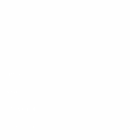
Deutschland.
Footer
Produkte
Menu
Services
Hilfe & Kontakt
Unternehmen