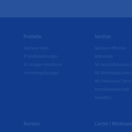
Footer
Produkte
Services
Menu
Glasfaser-Tarife
Glasfaser-Offensive
IP-Telefonielösungen
Referenzen
TK-Anlagen-Anschlüsse
1&1 Geschäftskunden-S
Vernetzungslösungen
1&1 Einrichtungsservice
1&1 Professional Servi
Immobilienwirtschaft
Speedtest
Karriere
Carrier / Wholesale