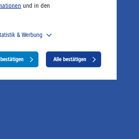
mationen
und in den
tatistik & Werbung
 unser Angebot und unsere Webseite weiter zu
rbessern, erfassen wir anonymisierte Daten für Statistiken
d Analysen. Mithilfe dieser Cookies können wir
Withdraw
bestätigen
Alle bestätigen
ispielsweise die Besucherzahlen und den Effekt
consent
stimmter Seiten unseres Web-Auftritts ermitteln und
sere Inhalte optimieren. Hier kommen z. B. Cookies von
ogle und LinkedIN zum Einsatz.