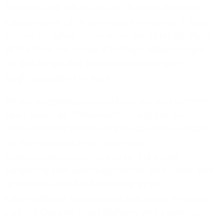
höchstens 250 MBit/s, bei den Koaxialnetzen der
Kabelanbieter ist im Download bei maximal 1 GBit/s
Schluss, im Upload sogar schon bei 50 MBit/s. Damit
ist Glasfaser die einzige Übertragungstechnologie,
die den steigenden Bandbreitenbedarf auch
langfristig abdecken kann.
Bei der Investitionsentscheidung von Unternehmen
spielt neben der Verkehrsanbindung und der
überregionalen Bedeutung des Standortes verstärkt
die Verfügbarkeit einer modernen
Telekommunikationsinfrastruktur mit großer
Bandbreite eine ausschlaggebende Rolle. Diese wird
in Rottweil dank der Anbindung an ein
zukunftsfähiges Glasfasernetz nun weiter verbessert.
„Um die Chancen in der digitalen Welt nutzen zu