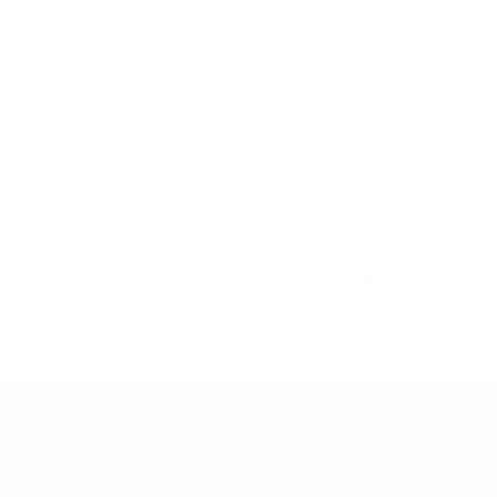
Schlotbohm per Telefon unter
0211 52283-469
und
per E-Mail unter
Julien.Schlotbohm@1und1.net
als persönlicher Ansprechpartner gerne zur
Verfügung.
Kontakt zum 1&1 Versatel Presse-Team
E-Mail:
presse@1und1.net
Telefon (kostenlos):
+49 211 52283218
Über 1&1 Versatel: