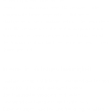
echtes Highspeed-Internet: Der
Telekommunikationsanbieter 1&1 Versatel bindet
ausgewählte Gewerbegebiete im Rottweiler
Stadtgebiet an sein Glasfasernetz an. Der besondere
Clou: 1&1 Versatel spricht eine Ausbaugarantie aus.
Anders als bei vielen vergleichbaren Initiativen ist
der Ausbau nicht an das Erreichen einer bestimmten
Quote geknüpft.
Internet in Höchstgeschwindigkeit
Glasfaser ermöglicht Internet-Geschwindigkeiten von
bis zu 100 GBit/s und lässt damit andere
Übertragungstechnologien im direkten
Geschwindigkeitsvergleich weit hinter sich.
Kupferleitungen (also DSL und Vectoring) schaffen