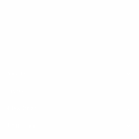
des Glasfasernetzes für Deutschland.
Footer
Produkte
Menu
Services
Hilfe & Kontakt
Unternehmen