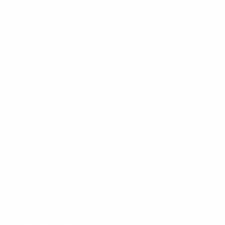
Footer
Produkte
Menu
Services
Hilfe & Kontakt
Unternehmen
Presse
Karriere
Carrier / Wholesale