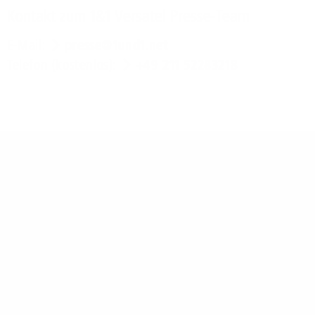
Kontakt zum 1&1 Versatel Presse-Team
E-Mail:
presse@1und1.net
Telefon (kostenlos):
+49 211 52283218
Über 1&1 Versatel:
1&1 Versatel ist als Telekommunikations-Spezialist für
Firmenkunden einer der führenden Anbieter von
Daten-, Internet- und Sprachdiensten in
Deutschland. Das Unternehmen ist Teil der 1&1
Firmengruppe und eine 100-prozentige