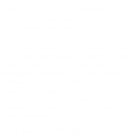
Zugang zu seiner Glasfaser-Infrastruktur. Die
moderne Technologie ermöglicht Internet-
Geschwindigkeiten von bis zu 100 GBit/s – das ist
über 1.000-mal schneller als DSL.
Zurzeit erhalten Unternehmen im Aktionsgebiet von
1&1 Versatel passgenaue Gigabit-Angebote – je nach
Unternehmensgröße. Informationen finden
Interessenten, die von der 1&1 Versatel Initiative
profitieren möchten, zudem unter
www.versatel.de/haar oder unter der kostenfreien
Nummer 0800-80 40 200. Hier beantworten 1&1
Experten täglich rund um die Uhr alle Fragen zum
Thema Highspeed-Glasfaser.
Bei der Investitionsentscheidung von Unternehmen