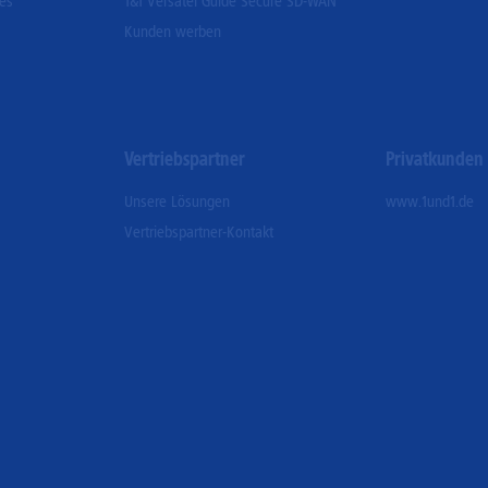
ces
1&1 Versatel Guide Secure SD-WAN
Kunden werben
Vertriebspartner
Privatkunden
Unsere Lösungen
www.1und1.de
Vertriebspartner-Kontakt