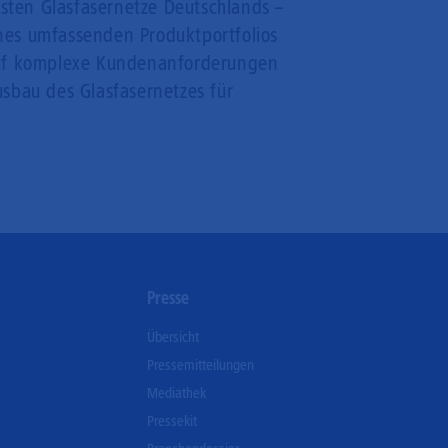
gsten Glasfasernetze Deutschlands –
ines umfassenden Produktportfolios
 auf komplexe Kundenanforderungen
Ausbau des Glasfasernetzes für
n
Presse
Übersicht
Pressemitteilungen
Mediathek
Pressekit