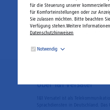
für die Steuerung unserer kommerzielle
führenden Anbieter in der Glasfaser
für Komforteinstellungen oder zur Anzei
CEO der 1&1 Versatel, über den Erwer
Sie zulassen möchten. Bitte beachten Sie
Der Abschluss der Übernahme unterl
Verfügung stehen.
Weitere Informatione
die Übergabe der Netze gehören.
Datenschutzhinweisen
Notwendig
Diese Cookies sind für den Betrieb der Seite unbedingt
notwendig und ermöglichen beispielsweise
sicherheitsrelevante Funktionalitäten.
Über 1&1 Versatel
1&1 Versatel ist als Telekommunikati
Sprachdiensten in Deutschland. Das 