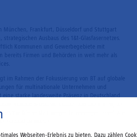
n München, Frankfurt, Düsseldorf und Stuttgart
n, strategischen Ausbaus des 1&1-Glasfasernetzes.
chaftlich Kommunen und Gewerbegebiete mit
en bereits Firmen und Behörden in weit mehr als
ces.
olgt im Rahmen der Fokussierung von BT auf globale
sungen für multinationale Unternehmen und
t eine starke landesweite Präsenz in Deutschland
h dem Verkauf weiterhin nutzen, um seine eigenen
n
 Kommunikationsleistungen zu versorgen. Dazu wird
1 Versatel anmieten.
imales Webseiten-Erlebnis zu bieten. Dazu zählen Cooki
ze ist ein weiterer Schritt auf dem Weg zum