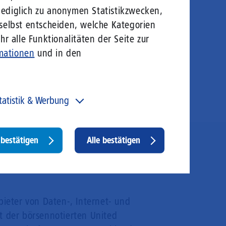
lediglich zu anonymen Statistikzwecken,
 selbst entscheiden, welche Kategorien
r alle Funktionalitäten der Seite zur
mationen
und in den
tatistik & Werbung
 unser Angebot und unsere Webseite weiter zu
rbessern, erfassen wir anonymisierte Daten für Statistiken
d Analysen. Mithilfe dieser Cookies können wir
Withdraw
bestätigen
Alle bestätigen
ispielsweise die Besucherzahlen und den Effekt
consent
stimmter Seiten unseres Web-Auftritts ermitteln und
sere Inhalte optimieren. Hier kommen z. B. Cookies von
ogle und LinkedIN zum Einsatz.
bieter von Daten-, Internet- und
t der börsennotierten United