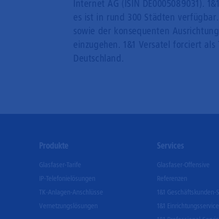
Internet AG (ISIN DE0005089031). 1&1
es ist in rund 300 Städten verfügbar
sowie der konsequenten Ausrichtung
einzugehen. 1&1 Versatel forciert als
Deutschland.
Footer
Produkte
Services
Menu
Glasfaser-Tarife
Glasfaser-Offensive
IP-Telefonielösungen
Referenzen
TK-Anlagen-Anschlüsse
1&1 Geschäftskunden-S
Vernetzungslösungen
1&1 Einrichtungsservice