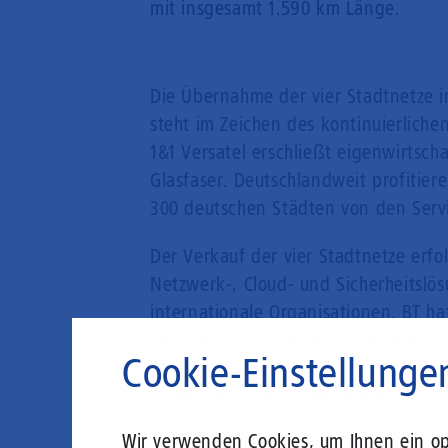
mit insgesamt 1.590 km Länge.
Die Übernahme der vier Stadtnetze i
steht im Zeichen des kontinuierliche
1&1 Versatel erschließt eigenwirts
Glasfaser. Deutschlandweit profitier
300 deutschen Städten von den Servi
Der Verkauf der vier Stadtnetze erf
Netzwerk-, Cloud- und Sicherheitslö
internationale Organisationen. BT ha
und wird die Infrastruktur auch nac
Cookie-Einstellunge
Geschäftskunden in Deutschland mit
BT entsprechende Kapazitäten von 1&
Wir verwenden Cookies, um Ihnen ein opt
„Die Investition in die vier Stadtnet