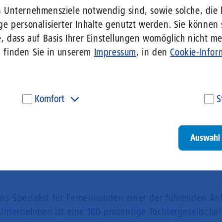
n Unternehmensziele notwendig sind, sowie solche, die 
versorgung für Unternehmen,“ so Dr. Sören Trebst,
ge personalisierter Inhalte genutzt werden. Sie können
b.
, dass auf Basis Ihrer Einstellungen womöglich nicht meh
iegt Abschlussbedingungen, zu denen insbesondere
n finden Sie in unserem
Impressum
, in den
Cookie-Infor
Komfort
S
Diese Cookies werden genutzt, um Ihnen personalisierte
Um
Inhalte, passend zu Ihren Interessen anzuzeigen. Somit
ve
können wir Ihnen Angebote präsentieren, die für Sie
un
Auswahl 
besonders relevant sind. Diese Cookies sind z. B. notwendig,
be
um unsere Videos, die wir von Youtube einbinden,
be
wiedergeben zu können.
un
Go
ons-Spezialist für Firmenkunden einer der führenden An
Unternehmen ist eine 100-prozentige Tochtergesellschaf