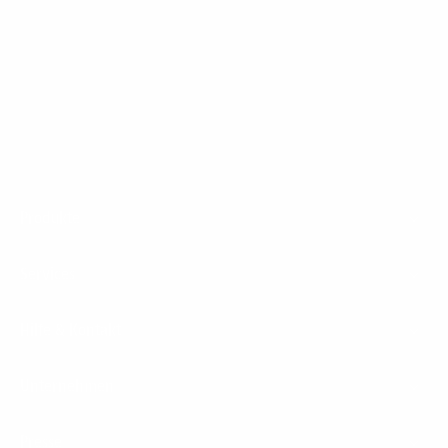
persönlich 100% IT vor Ort.
Footer
Produkte
Menu
Services
Hilfe & Kontakt
Unternehmen
Presse