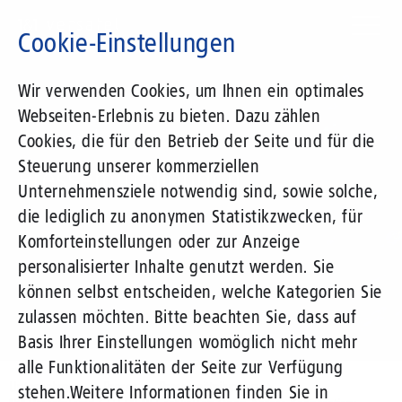
Direkt
zum
Cookie-Einstellungen
Inhalt
Suchbegriff
Wir verwenden Cookies, um Ihnen ein optimales
Webseiten-Erlebnis zu bieten. Dazu zählen
1&1 Versatel
Cookies, die für den Betrieb der Seite und für die
Steuerung unserer kommerziellen
Pressemitteilungen
Unternehmensziele notwendig sind, sowie solche,
die lediglich zu anonymen Statistikzwecken, für
Komforteinstellungen oder zur Anzeige
personalisierter Inhalte genutzt werden. Sie
können selbst entscheiden, welche Kategorien Sie
zulassen möchten. Bitte beachten Sie, dass auf
Basis Ihrer Einstellungen womöglich nicht mehr
alle Funktionalitäten der Seite zur Verfügung
Unternehmen
Presse
Pressemitteilungen
stehen.
Weitere Informationen finden Sie in