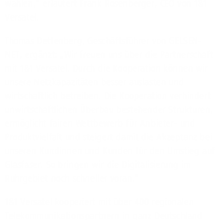
wählen,“ erläutert Frank Rosenberger, CEO von 1&1
Versatel.
Thomas Dettenberg, Geschäftsführer von GELSEN-
NET, ergänzt: „Wir freuen uns über die Partnerschaft
mit 1&1 Versatel. Durch die Kooperation können wir
unsere Netzkapazitäten besser auslasten und
wirtschaftlich betreiben. Die Kooperation verhindert
unwirtschaftlichen Überbau bestehender Strukturen,
ermöglicht fairen Wettbewerb für Anbieter- und
Produktvielfalt und steigert damit die Akzeptanz bei
unseren Kundinnen und Kunden für den Umstieg auf
Glasfaser. So bringen wir die Digitalisierung im
Ruhrgebiet noch schneller voran.“
1&1 Versatel kooperiert mit über 400 regionalen
Telekommunikationspartnern in ganz Deutschland