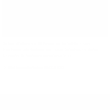
Die Geschäftsführer von 1&1 Versatel und GELSEN-NET – Frank
Rosenberger, Julia Kaufmann und Thomas Dettenberg – schließen
Kooperation für Glasfaser-Internetdienste (v.l.n.r.).
Bild herunterladen (942.9 KB)