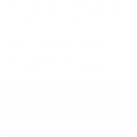
sowohl als Nachfrager sogenannter Vorleistungen
als auch als Vermieter der eigenen Infrastruktur mit
über 65.000 Kilometer eigenem Netz.
Kontakt zum 1&1 Versatel Presse-Team
E-Mail:
presse@1und1.net
Telefon (kostenlos):
+49 211 52283218