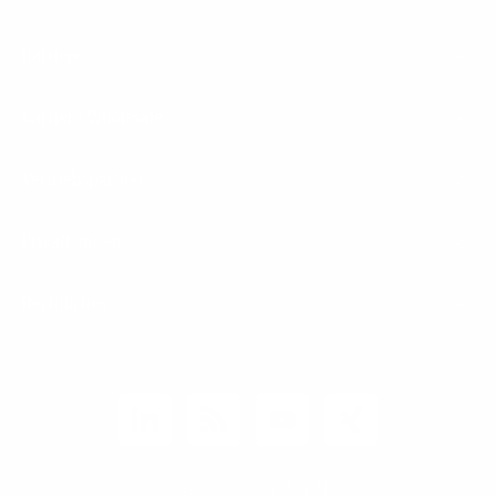
Karriere
Carrier / Wholesale
Vertriebspartner
Privatkunden
Rechtliches
Unternehmen
Kunden-Login
© 2026 1&1 Versatel GmbH