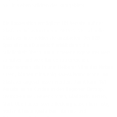
NET in sieben Städten des Ruhrgebiets.
Die Kooperation ermöglicht 1&1 Versatel auf der
Glasfaser-Infrastruktur von GELSEN-NET schnelle
Glasfaser-Internetdienste anzubieten. Der B2B-
Spezialist aus Düsseldorf erhält damit die
Möglichkeit über 1.000 Kilometer ausgebautes Netz
zu nutzen und viele Kunden zu erreichen.
Unternehmen, die in unmittelbarer Nähe des Netzes
sitzen, können mit wenig Bau-Aufwand schnell an
Glasfaser angeschlossen werden. Damit kann 1&1
Versatel seine Kunden in den Regionen Bottrop,
Castrop-Rauxel, Gelsenkirchen, Gladbeck, Herten,
Marl, Oberhausen sowie Recklinghausen kurzfristig
noch mit leistungsstarken Internet- und