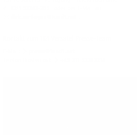
0211 52283-265
oder per E-Mail an
dirk.sartingen@1und1.net
.
Kontakt zum 1&1 Versatel Presse-Team
E-Mail:
presse@1und1.net
Telefon (kostenlos):
+49 211 52283218