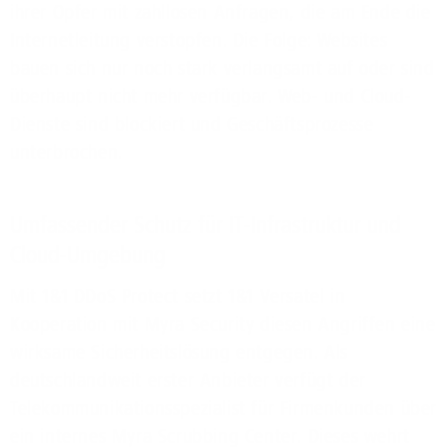
ihrer Opfer mit zahllosen Anfragen, die am Ende die
Internetleitung verstopfen. Die Folge: Websites
bauen sich nur noch stark verlangsamt auf oder sind
überhaupt nicht mehr verfügbar. Web- und Cloud-
Dienste sind blockiert und Geschäftsprozesse
unterbrochen.
Umfassender Schutz für IT-Infrastruktur und
Cloud-Umgebung
Mit 1&1 DDoS Protect setzt 1&1 Versatel in
Kooperation mit Myra Security diesen Angriffen eine
wirksame Sicherheitslösung entgegen. Als
deutschlandweit erster Anbieter verfügt der
Telekommunikationsspezialist für Firmenkunden über
ein internes Myra Scrubbing Center. Dieses wehrt