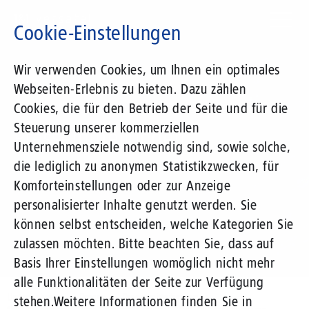
Direkt
zum
Cookie-Einstellungen
Inhalt
Suchbegriff
Wir verwenden Cookies, um Ihnen ein optimales
Webseiten-Erlebnis zu bieten. Dazu zählen
1&1 Versatel
Cookies, die für den Betrieb der Seite und für die
Steuerung unserer kommerziellen
Pressemitteilungen
Unternehmensziele notwendig sind, sowie solche,
die lediglich zu anonymen Statistikzwecken, für
Komforteinstellungen oder zur Anzeige
personalisierter Inhalte genutzt werden. Sie
können selbst entscheiden, welche Kategorien Sie
zulassen möchten. Bitte beachten Sie, dass auf
Basis Ihrer Einstellungen womöglich nicht mehr
alle Funktionalitäten der Seite zur Verfügung
Unternehmen
Presse
Pressemitteilungen
stehen.
Weitere Informationen finden Sie in