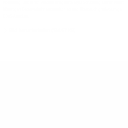
Abbildung: Das in 1&1 Versatel integrierte Myra Scrubbing Center wehrt
bösartigen Datenverkehr automatisch ab und filtert auch großvolumige
DDoS-Attacken.
Bild herunterladen (134.67 KB)
Über 1&1 Versatel
1&1 Versatel ist als Telekommunikations-Spezialist für
Firmenkunden einer der führenden Anbieter von
Daten-, Internet- und Sprachdiensten in
Deutschland. Das Unternehmen ist eine 100-