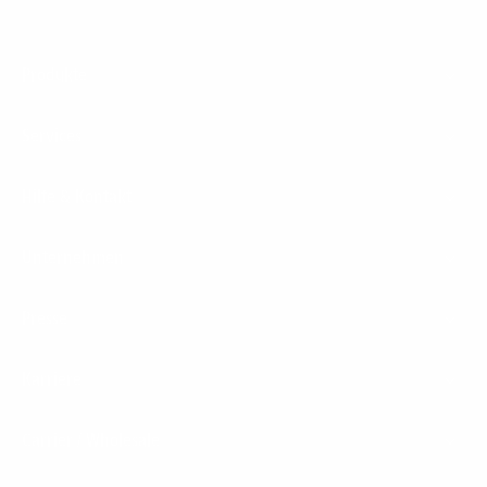
Footer
Produkte
Menu
Services
Hilfe & Kontakt
Unternehmen
Presse
Karriere
Carrier / Wholesale