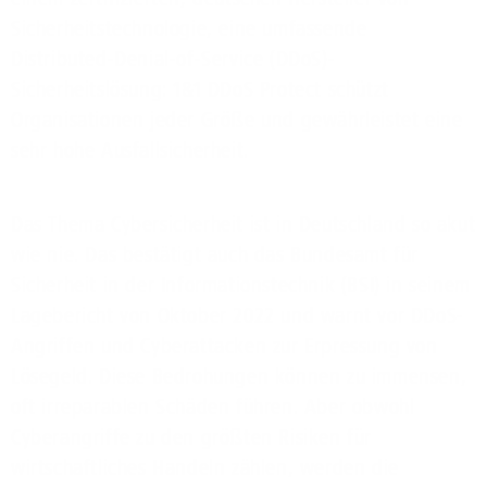
Sicherheitstechnologie, eine umfassende
Distributed-Denial-of-Service (DDoS)-
Sicherheitslösung: 1&1 DDoS Protect schützt
Organisationen jeder Größe und gewährleistet eine
sehr hohe Ausfallsicherheit.
Das Thema Cybersicherheit ist in Deutschland so akut
wie nie. Das bestätigt auch das Bundesamt für
Sicherheit in der Informationstechnik (BSI) in seinem
Lagebericht von Oktober 2022 und warnt vor DDoS-
Angriffen und Cyberattacken zur Erpressung von
Lösegeld. Diese Bedrohungen können zu immensen,
oft irreparablen Schäden führen. Aber obwohl
Cyberangriffe zu den größten Risiken für
wirtschaftliches Handeln zählen, werden die