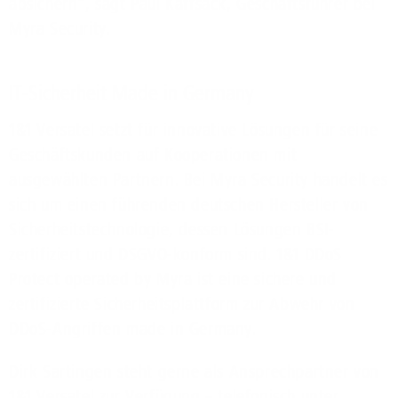
absichern“, sagt Paul Kaffsack, Geschäftsführer bei
Myra Security.
IT-Sicherheit Made in Germany
1&1 Versatel setzt für innovative Lösungen für seine
Geschäftskunden auf Kooperationen mit
ausgewählten Partnern. Bei Myra Security handelt es
sich um einen führenden deutschen Hersteller von
Sicherheitstechnologie, dessen Lösungen BSI-
zertifiziert und DSGVO-konform sind. 1&1 DDoS
Protect operated by Myra ist eine sichere und
zertifizierte Sicherheitsplattform zur Abwehr von
DDoS-Angriffen made in Germany.
Dirk Sartingen steht gerne als Ansprechpartner von
1&1 Versatel zur Verfügung – telefonisch unter