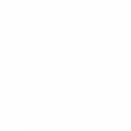
Hilfe & Kontakt
Unternehmen
Presse
Karriere
Carrier / Wholesale
Vertriebspartner
Privatkunden
Rechtliches