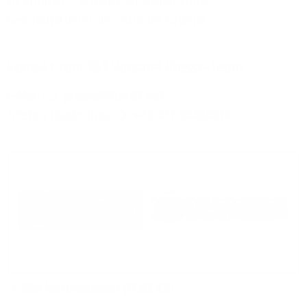
zu bringen“, ergänzt Christoph Lüthe,
Geschäftsführer der vitronet Gruppe.
Kontakt zum 1&1 Versatel Presse-Team
E-Mail:
presse@1und1.net
Telefon (kostenlos):
+49 211 52283218
Bild herunterladen (17.02 KB)