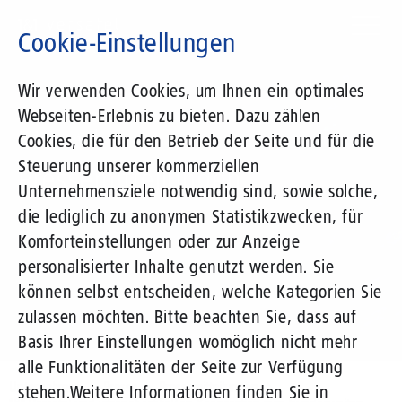
Direkt
zum
Cookie-Einstellungen
Inhalt
Suchbegriff
Wir verwenden Cookies, um Ihnen ein optimales
Webseiten-Erlebnis zu bieten. Dazu zählen
1&1 Versatel
Cookies, die für den Betrieb der Seite und für die
Steuerung unserer kommerziellen
Pressemitteilungen
Unternehmensziele notwendig sind, sowie solche,
die lediglich zu anonymen Statistikzwecken, für
Komforteinstellungen oder zur Anzeige
personalisierter Inhalte genutzt werden. Sie
können selbst entscheiden, welche Kategorien Sie
zulassen möchten. Bitte beachten Sie, dass auf
Basis Ihrer Einstellungen womöglich nicht mehr
alle Funktionalitäten der Seite zur Verfügung
Unternehmen
Presse
Pressemitteilungen
stehen.
Weitere Informationen finden Sie in