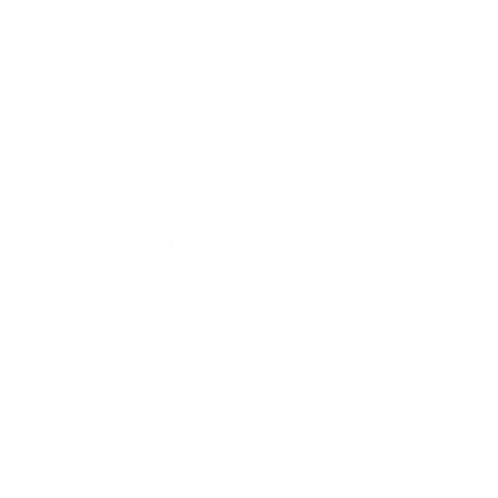
zurückgreifen. „Mit Alexander Lohse gewinnt Versatel einen
ausgewiesenen Vertriebsfachmann mit großer Führungserfahrung“,
freut sich Soeren Wendler, Geschäftsführer der Versatel Ost GmbH über
den Zugang. „Damit stärkt Versatel seine Position als national tätiges
Großunternehmen mit der Flexibilität eines regionalen Anbieters weiter.
Insbesondere Geschäftskunden der Versatel profitieren dabei vom
bundesweit leistungsstarken Hochgeschwindigkeitsnetz und der Präsenz
vor Ort, die jetzt mit Alexander Lohse in Sachsen, Sachsen-Anhalt und
Thüringen ein weiteres kompetentes Gesicht bekommt.“
Kontakt zum 1&1 Versatel Presse-Team
E-Mail:
presse@1und1.net
Telefon (kostenlos):
+49 211 52283218
Footer