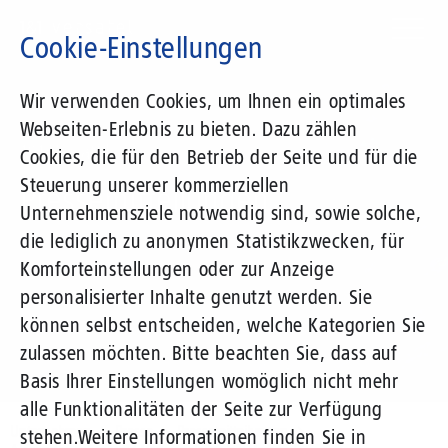
Direkt
zum
Cookie-Einstellungen
Inhalt
Suchbegriff
Wir verwenden Cookies, um Ihnen ein optimales
Webseiten-Erlebnis zu bieten. Dazu zählen
1&1 Versatel
Cookies, die für den Betrieb der Seite und für die
Steuerung unserer kommerziellen
Pressemitteilungen
Unternehmensziele notwendig sind, sowie solche,
die lediglich zu anonymen Statistikzwecken, für
Komforteinstellungen oder zur Anzeige
personalisierter Inhalte genutzt werden. Sie
können selbst entscheiden, welche Kategorien Sie
zulassen möchten. Bitte beachten Sie, dass auf
Basis Ihrer Einstellungen womöglich nicht mehr
alle Funktionalitäten der Seite zur Verfügung
Unternehmen
Presse
Pressemitteilungen
stehen.
Weitere Informationen finden Sie in