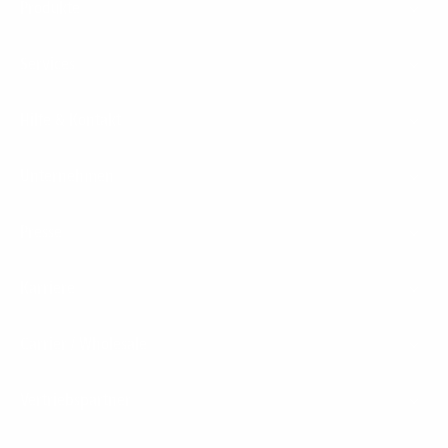
Produkte
Menu
Services
Hilfe & Kontakt
Unternehmen
Presse
Karriere
Carrier / Wholesale
Vertriebspartner