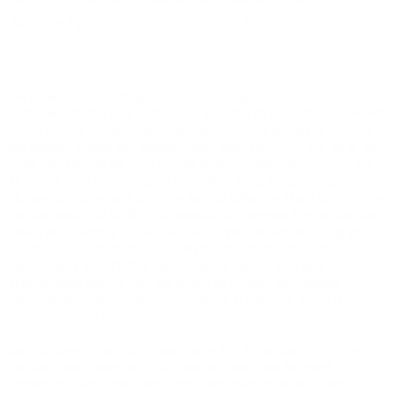
Ansprechpartner zur Verfügung stehen.
Der gelernte Hotelfachmann besitzt aus seinen bisherigen
Aufgabengebieten eine umfassende Expertise im Account Management
und bringt die notwendigen Branchenkenntnisse aus seiner Tätigkeit
bei Siemens Enterprise Communications GmbH & Co. KG mit, wo er als
Leiter den Vertrieb für Großkunden verantwortete. Zudem besitzt der
34-jährige auch Erfahrungen in der Leitung eines Unternehmens, die er
als Geschäftsführer und alleiniger Gesellschafter der Marlo GmbH, einer
Servicegesellschaft für Wirtschaftsverbände, sammeln konnte. Darüber
hinaus engagierte er sich als Geschäftsführer der Region Leipzig im
Bundesverband mittelständische Wirtschaft Unternehmerverband
Deutschlands e.V. (BVMW). Der Allrounder verfügt auch über
internationale Erfahrungen, die er sich im Rahmen von diversen
Pauschaltätigkeiten im touristischen Sektor in den USA, Asien und
Europa aneignen konnte.
Auch im Bereich der Telekommunikation und Datenübertragung bei
Versatel kann Alexander Lohse dabei auf sein gutes Netzwerk in
Mitteldeutschland sowie seine politischen Erfahrungen im BVMW