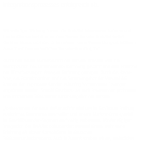
Integrationsprozesses erfolgreich ab.
Mit sofortiger Wirkung firmiert die BreisNet Telekommunikations- und
Carrier-Dienste GmbH unter dem Namen Versatel BreisNet GmbH.
Darüber hinaus setzt das Unternehmen seine Vermarktungsaktivitäten in
Zukunft mit dem einheitlichen Versatel-Branding fort.
Durch den neuen Markenauftritt der Versatel BreisNet wird die
Marktposition des Unternehmens nachhaltig gestärkt und dem Potenzial
der Wirtschaftsregion Breisgau Rechnung getragen. Durch das Know-
how, das Produktportfolio und das Serviceangebot der Versatel AG
können den regionalen Kunden zukünftig hochmoderne Lösungen
angeboten werden. Sowohl Geschäfts- als auch Privatkunden profitieren
vom innovativen Telekommunikationsangebot der Versatel.
„Insbesondere der neue Außenauftritt wird uns im Großraum Freiburg
zusätzliches Renommee verschaffen und unsere Marktposition speziell
im Geschäftskunden-Segment nachhaltig verbessern. Mit der zügigen
Integration der BreisNet dokumentiert Versatel einmal mehr seine
Erfahrung als aktiver Konsolidierer im deutschen
Telekommunikationsmarkt. Auch in Zukunft streben wir an, zusätzliches