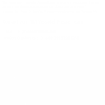
Wachstum durch gezielte Akquisitionen sowohl von regionalen Carriern
als auch von Kabelnetzbetreibern der Ebene vier zu erzielen“,
kommentiert Alain D. Bandle, Vorstandsvorsitzender der Versatel AG.
Kontakt zum 1&1 Versatel Presse-Team
E-Mail:
presse@1und1.net
Telefon (kostenlos):
+49 211 52283218
Footer
Produkte
Menu
Services
Hilfe & Kontakt