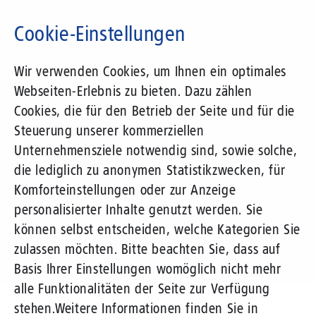
Direkt
zum
Cookie-Einstellungen
Inhalt
Suchbegriff
Wir verwenden Cookies, um Ihnen ein optimales
Webseiten-Erlebnis zu bieten. Dazu zählen
1&1 Versatel
Cookies, die für den Betrieb der Seite und für die
Steuerung unserer kommerziellen
Pressemitteilungen
Unternehmensziele notwendig sind, sowie solche,
die lediglich zu anonymen Statistikzwecken, für
Komforteinstellungen oder zur Anzeige
personalisierter Inhalte genutzt werden. Sie
können selbst entscheiden, welche Kategorien Sie
zulassen möchten. Bitte beachten Sie, dass auf
Basis Ihrer Einstellungen womöglich nicht mehr
alle Funktionalitäten der Seite zur Verfügung
Unternehmen
Presse
Pressemitteilungen
stehen.
Weitere Informationen finden Sie in