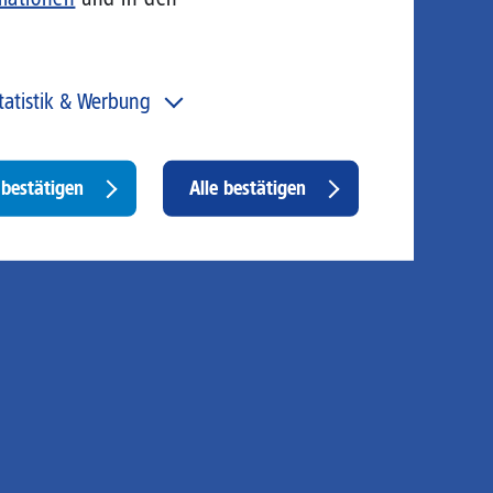
tatistik & Werbung
 unser Angebot und unsere Webseite weiter zu
rbessern, erfassen wir anonymisierte Daten für Statistiken
d Analysen. Mithilfe dieser Cookies können wir
Withdraw
bestätigen
Alle bestätigen
ispielsweise die Besucherzahlen und den Effekt
consent
stimmter Seiten unseres Web-Auftritts ermitteln und
sere Inhalte optimieren. Hier kommen z. B. Cookies von
ogle und LinkedIN zum Einsatz.