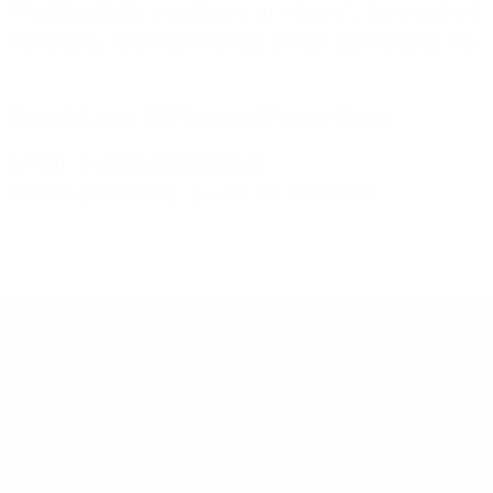
Privathaushalte investieren zu müssen", kommentiert
Hai Cheng, Chief Commercial Officer der Versatel AG.
Kontakt zum 1&1 Versatel Presse-Team
E-Mail:
presse@1und1.net
Telefon (kostenlos):
+49 211 52283218
Footer
Produkte
Menu
Services