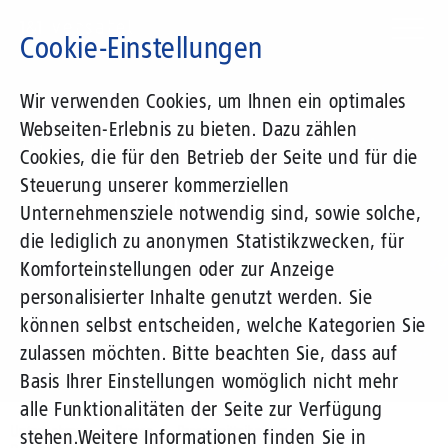
Direkt
zum
Cookie-Einstellungen
Inhalt
Suchbegriff
Wir verwenden Cookies, um Ihnen ein optimales
Webseiten-Erlebnis zu bieten. Dazu zählen
1&1 Versatel
Cookies, die für den Betrieb der Seite und für die
Steuerung unserer kommerziellen
Pressemitteilungen
Unternehmensziele notwendig sind, sowie solche,
die lediglich zu anonymen Statistikzwecken, für
Komforteinstellungen oder zur Anzeige
personalisierter Inhalte genutzt werden. Sie
können selbst entscheiden, welche Kategorien Sie
zulassen möchten. Bitte beachten Sie, dass auf
Basis Ihrer Einstellungen womöglich nicht mehr
alle Funktionalitäten der Seite zur Verfügung
Unternehmen
Presse
Pressemitteilungen
stehen.
Weitere Informationen finden Sie in